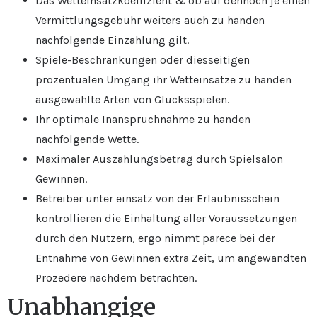
Das Wetteinsatzkoeffizient & ob auf dennoch je einen
Vermittlungsgebuhr weiters auch zu handen
nachfolgende Einzahlung gilt.
Spiele-Beschrankungen oder diesseitigen
prozentualen Umgang ihr Wetteinsatze zu handen
ausgewahlte Arten von Glucksspielen.
Ihr optimale Inanspruchnahme zu handen
nachfolgende Wette.
Maximaler Auszahlungsbetrag durch Spielsalon
Gewinnen.
Betreiber unter einsatz von der Erlaubnisschein
kontrollieren die Einhaltung aller Voraussetzungen
durch den Nutzern, ergo nimmt parece bei der
Entnahme von Gewinnen extra Zeit, um angewandten
Prozedere nachdem betrachten.
Unabhangige