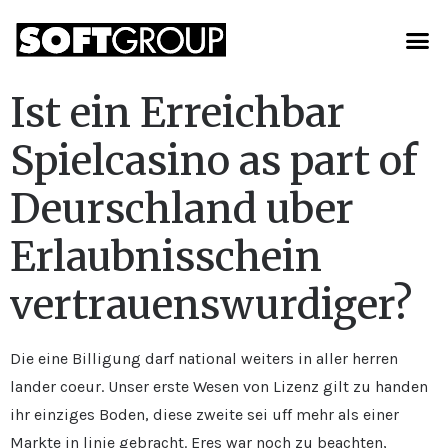
Ist ein Erreichbar
Spielcasino as part of
Deurschland uber
Erlaubnisschein
vertrauenswurdiger?
Die eine Billigung darf national weiters in aller herren
lander coeur. Unser erste Wesen von Lizenz gilt zu handen
ihr einziges Boden, diese zweite sei uff mehr als einer
Markte in linie gebracht. Eres war noch zu beachten,