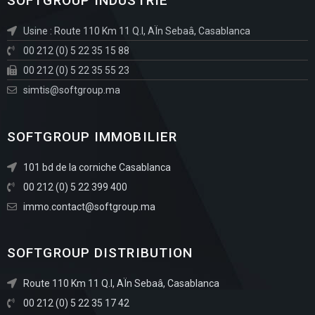
SOFTGROUP INDUSTRIE
Usine : Route 110 Km 11 Q.I, AÏn Sebaâ, Casablanca
00 212 (0) 5 22 35 15 88
00 212 (0) 5 22 35 55 23
simtis@softgroup.ma
SOFTGROUP IMMOBILIER
101 bd de la corniche Casablanca
00 212 (0) 5 22 399 400
immo.contact@softgroup.ma
SOFTGROUP DISTRIBUTION
Route 110 Km 11 Q.I, AÏn Sebaâ, Casablanca
00 212 (0) 5 22 35 17 42