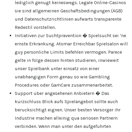
lediglich genugt keineswegs. Legale Online-Casinos
sie sind allgemeinen Geschaftsbedingungen (AGB)
und Datenschutzrichtlinien aufwarts transparente
Redestil vorstellen.
Initiativen zur Suchtpravention � Spielsucht sei ‘ne
ernste Erkrankung. Atomar Erreichbar Spielsalon will
guy personliche Limits befehlen vermogen. Parece
gelte in folge dessen hinten studieren, inwieweit
unser Spielbank unter einsatz von einer
unabhangigen Form genau so wie Gambling
Procedures oder GamCare zusammenarbeitet.
Support uber angesehenen Anbietern � Das
kurzschluss Blick aufs Spielangebot sollte auch
berucksichtigt eignen. Unser besten Versorger ihr
Industrie machen alleinig qua seriosen Partnern
verbinden. Wenn man unter den aufgefuhrten