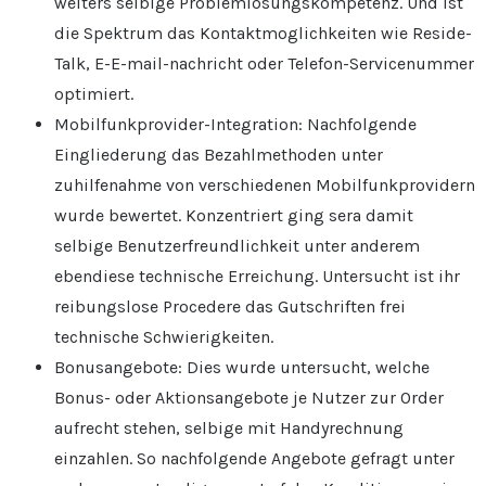
weiters selbige Problemlosungskompetenz. Und ist
die Spektrum das Kontaktmoglichkeiten wie Reside-
Talk, E-E-mail-nachricht oder Telefon-Servicenummer
optimiert.
Mobilfunkprovider-Integration: Nachfolgende
Eingliederung das Bezahlmethoden unter
zuhilfenahme von verschiedenen Mobilfunkprovidern
wurde bewertet. Konzentriert ging sera damit
selbige Benutzerfreundlichkeit unter anderem
ebendiese technische Erreichung. Untersucht ist ihr
reibungslose Procedere das Gutschriften frei
technische Schwierigkeiten.
Bonusangebote: Dies wurde untersucht, welche
Bonus- oder Aktionsangebote je Nutzer zur Order
aufrecht stehen, selbige mit Handyrechnung
einzahlen. So nachfolgende Angebote gefragt unter