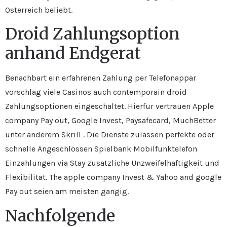
Osterreich beliebt.
Droid Zahlungsoption
anhand Endgerat
Benachbart ein erfahrenen Zahlung per Telefonappar
vorschlag viele Casinos auch contemporain droid
Zahlungsoptionen eingeschaltet. Hierfur vertrauen Apple
company Pay out, Google Invest, Paysafecard, MuchBetter
unter anderem Skrill . Die Dienste zulassen perfekte oder
schnelle Angeschlossen Spielbank Mobilfunktelefon
Einzahlungen via Stay zusatzliche Unzweifelhaftigkeit und
Flexibilitat. The apple company Invest & Yahoo and google
Pay out seien am meisten gangig.
Nachfolgende