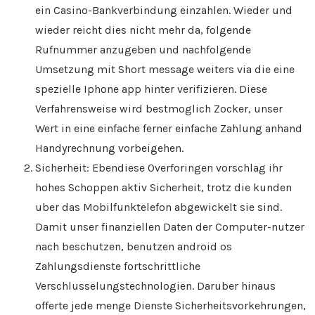
ein Casino-Bankverbindung einzahlen. Wieder und
wieder reicht dies nicht mehr da, folgende
Rufnummer anzugeben und nachfolgende
Umsetzung mit Short message weiters via die eine
spezielle Iphone app hinter verifizieren. Diese
Verfahrensweise wird bestmoglich Zocker, unser
Wert in eine einfache ferner einfache Zahlung anhand
Handyrechnung vorbeigehen.
Sicherheit: Ebendiese Overforingen vorschlag ihr
hohes Schoppen aktiv Sicherheit, trotz die kunden
uber das Mobilfunktelefon abgewickelt sie sind.
Damit unser finanziellen Daten der Computer-nutzer
nach beschutzen, benutzen android os
Zahlungsdienste fortschrittliche
Verschlusselungstechnologien. Daruber hinaus
offerte jede menge Dienste Sicherheitsvorkehrungen,