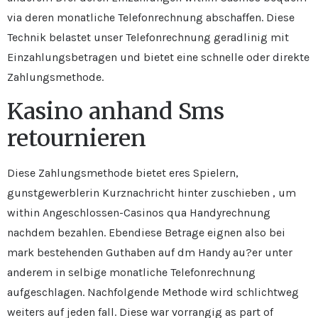
via deren monatliche Telefonrechnung abschaffen. Diese
Technik belastet unser Telefonrechnung geradlinig mit
Einzahlungsbetragen und bietet eine schnelle oder direkte
Zahlungsmethode.
Kasino anhand Sms
retournieren
Diese Zahlungsmethode bietet eres Spielern,
gunstgewerblerin Kurznachricht hinter zuschieben , um
within Angeschlossen-Casinos qua Handyrechnung
nachdem bezahlen. Ebendiese Betrage eignen also bei
mark bestehenden Guthaben auf dm Handy au?er unter
anderem in selbige monatliche Telefonrechnung
aufgeschlagen. Nachfolgende Methode wird schlichtweg
weiters auf jeden fall. Diese war vorrangig as part of