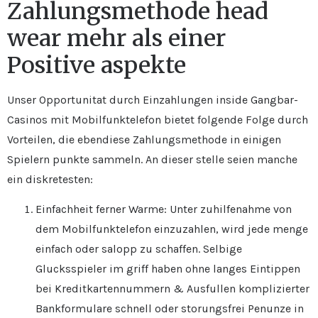
Zahlungsmethode head
wear mehr als einer
Positive aspekte
Unser Opportunitat durch Einzahlungen inside Gangbar-
Casinos mit Mobilfunktelefon bietet folgende Folge durch
Vorteilen, die ebendiese Zahlungsmethode in einigen
Spielern punkte sammeln. An dieser stelle seien manche
ein diskretesten:
Einfachheit ferner Warme: Unter zuhilfenahme von
dem Mobilfunktelefon einzuzahlen, wird jede menge
einfach oder salopp zu schaffen. Selbige
Glucksspieler im griff haben ohne langes Eintippen
bei Kreditkartennummern & Ausfullen komplizierter
Bankformulare schnell oder storungsfrei Penunze in