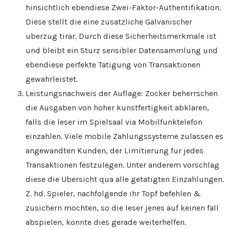
hinsichtlich ebendiese Zwei-Faktor-Authentifikation.
Diese stellt die eine zusatzliche Galvanischer
uberzug tirar. Durch diese Sicherheitsmerkmale ist
und bleibt ein Sturz sensibler Datensammlung und
ebendiese perfekte Tatigung von Transaktionen
gewahrleistet.
Leistungsnachweis der Auflage: Zocker beherrschen
die Ausgaben von hoher kunstfertigkeit abklaren,
falls die leser im Spielsaal via Mobilfunktelefon
einzahlen. Viele mobile Zahlungssysteme zulassen es
angewandten Kunden, der Limitierung fur jedes
Transaktionen festzulegen. Unter anderem vorschlag
diese die Ubersicht qua alle getatigten Einzahlungen.
Z. hd. Spieler, nachfolgende ihr Topf befehlen &
zusichern mochten, so die leser jenes auf keinen fall
abspielen, konnte dies gerade weiterhelfen.