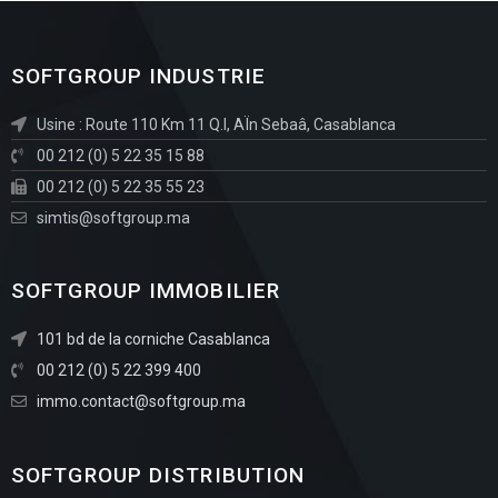
SOFTGROUP INDUSTRIE
Usine : Route 110 Km 11 Q.I, AÏn Sebaâ, Casablanca
00 212 (0) 5 22 35 15 88
00 212 (0) 5 22 35 55 23
simtis@softgroup.ma
SOFTGROUP IMMOBILIER
101 bd de la corniche Casablanca
00 212 (0) 5 22 399 400
immo.contact@softgroup.ma
SOFTGROUP DISTRIBUTION