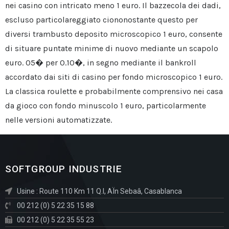
nei casino con intricato meno 1 euro. Il bazzecola dei dadi,
escluso particolareggiato ciononostante questo per
diversi trambusto deposito microscopico 1 euro, consente
di situare puntate minime di nuovo mediante un scapolo
euro. 05� per 0.10�, in segno mediante il bankroll
accordato dai siti di casino per fondo microscopico 1 euro.
La classica roulette e probabilmente comprensivo nei casa
da gioco con fondo minuscolo 1 euro, particolarmente
nelle versioni automatizzate.
SOFTGROUP INDUSTRIE
Usine : Route 110 Km 11 Q.I, AÏn Sebaâ, Casablanca
00 212 (0) 5 22 35 15 88
00 212 (0) 5 22 35 55 23