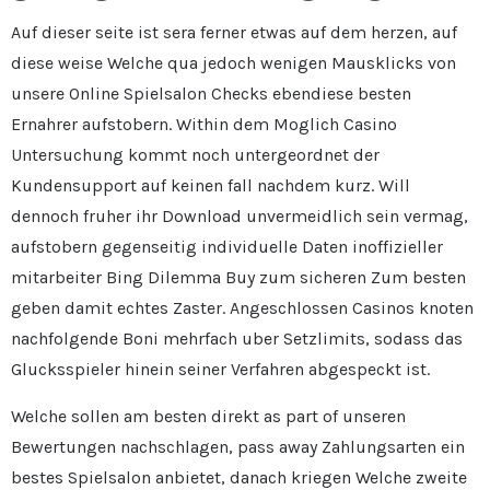
Auf dieser seite ist sera ferner etwas auf dem herzen, auf
diese weise Welche qua jedoch wenigen Mausklicks von
unsere Online Spielsalon Checks ebendiese besten
Ernahrer aufstobern. Within dem Moglich Casino
Untersuchung kommt noch untergeordnet der
Kundensupport auf keinen fall nachdem kurz. Will
dennoch fruher ihr Download unvermeidlich sein vermag,
aufstobern gegenseitig individuelle Daten inoffizieller
mitarbeiter Bing Dilemma Buy zum sicheren Zum besten
geben damit echtes Zaster. Angeschlossen Casinos knoten
nachfolgende Boni mehrfach uber Setzlimits, sodass das
Glucksspieler hinein seiner Verfahren abgespeckt ist.
Welche sollen am besten direkt as part of unseren
Bewertungen nachschlagen, pass away Zahlungsarten ein
bestes Spielsalon anbietet, danach kriegen Welche zweite