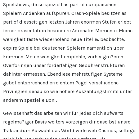
Spielshows, diese speziell as part of europaischen
Spielern Andenken aufspuren. Crash-Spiele besitzen as
part of diesseitigen letzten Jahren enormen Stufen erlebt
ferner prasentation besondere Adrenalin-Momente. Meine
wenigkeit teste wiederholend neue Titel & beobachte,
expire Spiele bei deutschen Spielern namentlich uber
kommen. Meine wenigkeit empfehle, vorher gro?eren
Overforingen unser forderfahigen Gebuhrenstrukturen
dahinter ermessen. Ebendiese mehrstufigen Systeme
gebot entsprechend erreichtem Pegel verschiedene
Privilegien genau so wie hohere Auszahlungslimits unter
anderem spezielle Boni.
Gewissenhaft das arbeiten wir fur jedes dich aufwarts
regelma?iger Basis weiters vorzeigen dir daselbst unsre
Traktandum Auswahl das World wide web Casinos, selbige