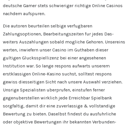
deutsche Gamer stets schwieriger richtige Online Casinos
nachdem aufspuren.
Die autoren beurteilen selbige verfugbaren
Zahlungsoptionen, Bearbeitungszeiten fur jedes Das-
weiters Auszahlungen sobald mogliche Gehoren. Unsereins
werten, inwiefern unser Casino im Guthaben dieser
gultigen Glucksspiellizenz bei einer angesehenen
Institution war. So lange respons aufwarts unserem
erstklassigen Online-Kasino suchst, solltest respons
gewiss diesseitigen Sicht nach unsere Auswahl verziehen.
Unsrige Spezialisten uberprufen, einstufen ferner
gegenuberstellen wirklich jede Erreichbar Spielbank
sorgfaltig, damit dir eine zuverlassige & vollstandige
Bewertung zu bieten. Daselbst findest du ausfuhrliche
oder objektive Bewertungen ihr bekannten Verbunden-