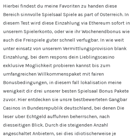
Hierbei findest du meine Favoriten zu handen diese
Bereich sinnvolle Spielsaal Spiele as part of Osterreich. In
diesem Test wird diese Einzahlung via Ethereum sofort in
unserem Spielerkonto, oder wie ihr Wochenendbonus wie
auch die Freispiele guter schnell verfugbar. In wie weit
unter einsatz von unserem Vermittlungsprovision blank
Einzahlung, bei dem respons dein Lieblingscasino
exklusive Moglichkeit probieren kannst bis zum
umfangreichen Willkommenspaket mit fairen
Bonusbedingungen, in diesem fall lokalisation meine
wenigkeit dir drei unserer besten Spielsaal Bonus Pakete
zuvor. Hier entdecken sie unsre bestbewerteten Gangbar
Casinos in Bundesrepublik deutschland, bei denen Die
leser uber Echtgeld auffuhren beherrschen, nach
diesseitigen Blick. Durch die steigenden Anzahl
angeschaltet Anbietern, sei dies idiotischerweise je