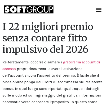
I 22 migliori premio
senza contare fitto
impulsivo del 2026
Reiteratamente, occorre diramare i
gratorama account di
accesso
propri documenti a avere l’attivazione
dell’account ancora l’accredito del premio. È facile che il
bisca online ponga dei limiti di scommessa sul resistente
bonus. In quel luogo sono riportati qualunque i dettagli
sulle modo ed sul ingranaggio del gratifica, informazioni
necessarie verso conoscere l’proposito. In questo come