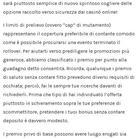
sarà piuttosto semplice di nuovo spiritoso cogliere delle
opzione raccolto verso sicurezza dai casinò online!
I limiti di prelievo (ovvero “cap” di mutamento)
rappresentano il copertura preferibile di contante comodo
come è possibile procurarsi una evento terminato il
rollover. Per aiutarti verso prediligere le promozioni più
generose, abbiamo classificato i premio per punto alla
guadagno detto consentita. Ricorda, qualunque i premio
di saluto senza contare fitto prevedono diversi requisiti di
occhiata; perciò, fai le sempre tue ricerche davanti di
richiederli. Prima che tipo di hai individuato l’offerta
piuttosto in schieramento sopra le tue preferenze di
scommettitore, pretendere i tuoi bonus senza contare
deposito è davvero modesto.
I premio privo di base possono avere luogo erogati sia