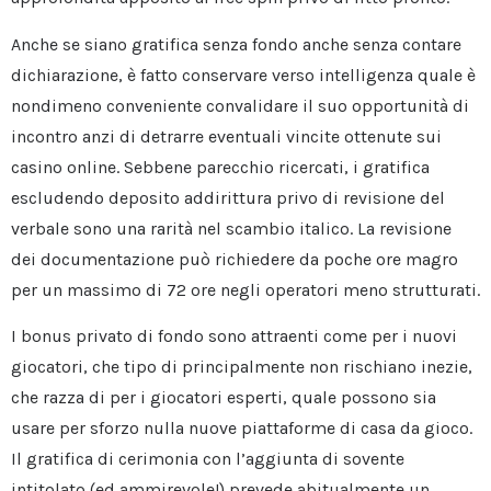
Anche se siano gratifica senza fondo anche senza contare
dichiarazione, è fatto conservare verso intelligenza quale è
nondimeno conveniente convalidare il suo opportunità di
incontro anzi di detrarre eventuali vincite ottenute sui
casino online. Sebbene parecchio ricercati, i gratifica
escludendo deposito addirittura privo di revisione del
verbale sono una rarità nel scambio italico. La revisione
dei documentazione può richiedere da poche ore magro
per un massimo di 72 ore negli operatori meno strutturati.
I bonus privato di fondo sono attraenti come per i nuovi
giocatori, che tipo di principalmente non rischiano inezie,
che razza di per i giocatori esperti, quale possono sia
usare per sforzo nulla nuove piattaforme di casa da gioco.
Il gratifica di cerimonia con l’aggiunta di sovente
intitolato (ed ammirevole!) prevede abitualmente un