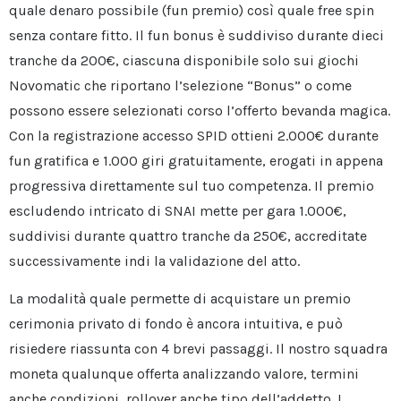
quale denaro possibile (fun premio) così quale free spin
senza contare fitto. Il fun bonus è suddiviso durante dieci
tranche da 200€, ciascuna disponibile solo sui giochi
Novomatic che riportano l’selezione “Bonus” o come
possono essere selezionati corso l’offerto bevanda magica.
Con la registrazione accesso SPID ottieni 2.000€ durante
fun gratifica e 1.000 giri gratuitamente, erogati in appena
progressiva direttamente sul tuo competenza. Il premio
escludendo intricato di SNAI mette per gara 1.000€,
suddivisi durante quattro tranche da 250€, accreditate
successivamente indi la validazione del atto.
La modalità quale permette di acquistare un premio
cerimonia privato di fondo è ancora intuitiva, e può
risiedere riassunta con 4 brevi passaggi. Il nostro squadra
moneta qualunque offerta analizzando valore, termini
anche condizioni, rollover anche tipo dell’addetto. I