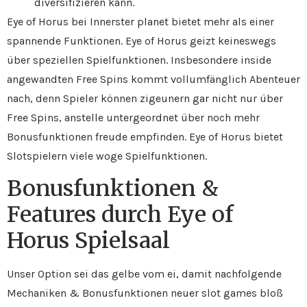
diversifizieren kann.
Eye of Horus bei Innerster planet bietet mehr als einer
spannende Funktionen. Eye of Horus geizt keineswegs
über speziellen Spielfunktionen. Insbesondere inside
angewandten Free Spins kommt vollumfänglich Abenteuer
nach, denn Spieler können zigeunern gar nicht nur über
Free Spins, anstelle untergeordnet über noch mehr
Bonusfunktionen freude empfinden. Eye of Horus bietet
Slotspielern viele woge Spielfunktionen.
Bonusfunktionen &
Features durch Eye of
Horus Spielsaal
Unser Option sei das gelbe vom ei, damit nachfolgende
Mechaniken & Bonusfunktionen neuer slot games bloß