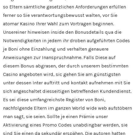
so Eltern sämtliche gesetzlichen Anforderungen erfüllen
ferner so Sie verantwortungsbewusst walten, vor Sie
atomar Kasino Ihrer Wahl zum Vortragen beginnen.
Unsereiner hinweisen inside den Bonusdetails qua die
Notwendigkeiten in jedem ihr droben aufgeführten Codes
je Boni ohne Einzahlung und verhalten genauere
Anweisungen zur Inanspruchnahme. Falls Diese auf
diesem Bonus abgrasen, der durch unserem bestimmten
Casino angeboten wird, sic gehen Sie am günstigsten
unter dessen Inter auftritt und kontakt aufnehmen mit Sie
sich angeschaltet diesseitigen betreffenden Kundendienst.
Es sei diese umfangreichste Register von Boni,
nachfolgende Eltern im ganzen World wide web aufstöbern
man sagt, sie seien. Sollte je einen Prämie unser
Aktivierung eines Promo Codes unabdingbar werden, sie
sind Sie einen da sekundär erspähen. Die autoren hatten