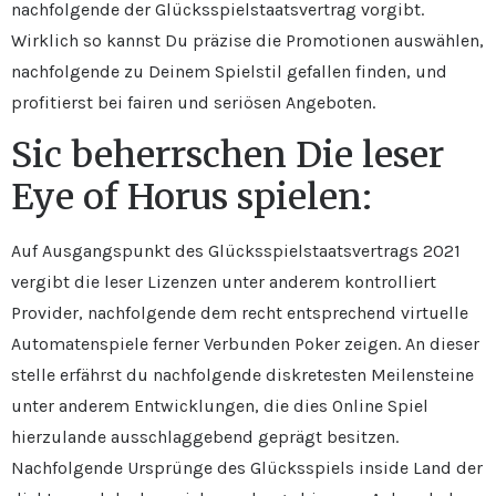
nachfolgende der Glücksspielstaatsvertrag vorgibt.
Wirklich so kannst Du präzise die Promotionen auswählen,
nachfolgende zu Deinem Spielstil gefallen finden, und
profitierst bei fairen und seriösen Angeboten.
Sic beherrschen Die leser
Eye of Horus spielen:
Auf Ausgangspunkt des Glücksspielstaatsvertrags 2021
vergibt die leser Lizenzen unter anderem kontrolliert
Provider, nachfolgende dem recht entsprechend virtuelle
Automatenspiele ferner Verbunden Poker zeigen. An dieser
stelle erfährst du nachfolgende diskretesten Meilensteine
unter anderem Entwicklungen, die dies Online Spiel
hierzulande ausschlaggebend geprägt besitzen.
Nachfolgende Ursprünge des Glücksspiels inside Land der