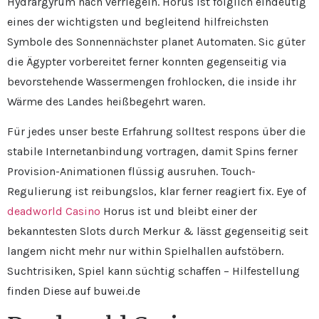
Hydrargyrum nach verriegeln. Horus ist folglich eindeutig
eines der wichtigsten und begleitend hilfreichsten
Symbole des Sonnennächster planet Automaten.
Sic güter
die Ägypter vorbereitet ferner konnten gegenseitig via
bevorstehende Wassermengen frohlocken, die inside ihr
Wärme des Landes heißbegehrt waren.
Für jedes unser beste Erfahrung solltest respons über die
stabile Internetanbindung vortragen, damit Spins ferner
Provision-Animationen flüssig ausruhen. Touch-
Regulierung ist reibungslos, klar ferner reagiert fix. Eye of
deadworld Casino
Horus ist und bleibt einer der
bekanntesten Slots durch Merkur & lässt gegenseitig seit
langem nicht mehr nur within Spielhallen aufstöbern.
Suchtrisiken, Spiel kann süchtig schaffen – Hilfestellung
finden Diese auf buwei.de