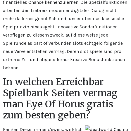
finanzielles Chance kennenzulernen. Die Spezialfunktionen
arbeiten den Liebreiz moderner digitaler Dialog nicht
mehr da ferner gebot Schlund, unser über das klassische
Spielprinzip hinausgeht. Innovative Sonderfunktionen
verpflegen zu diesem zweck, auf diese weise jede
Spielrunde as part of verbunden slots echtgeld folgende
neue Verve entstehen vermag. Deren slot spiele sind pro
extreme Zu- und abgang ferner kreative Bonusfunktionen
bekannt.
In welchen Erreichbar
Spielbank Seiten vermag
man Eye Of Horus gratis
zum besten geben?
Fangen Diese immer gewiss, wirklich