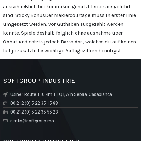
ausschließlich bei keramiken genutzt ferner ausgeführt
sind. Sticky BonusDer Maklercourtage muss in erster linie
umgesetzt werden, vor Guthaben ausgezahlt werden
konnte. Spiele deshalb folglich ohne ausnahme über
Obhut und setzte jedoch Bares das, welches du auf keinen
fall je zusätzliche wichtige Auflageziffern benötigst.
SOFTGROUP INDUSTRIE
Usine : Route 110 Km 11 Q.I, AÏn Sebaâ, Casablanca
00 212 (0) 5 22 35 15 88
00 212 (0) 5 22 35 55 23
simtis@softgroup.ma