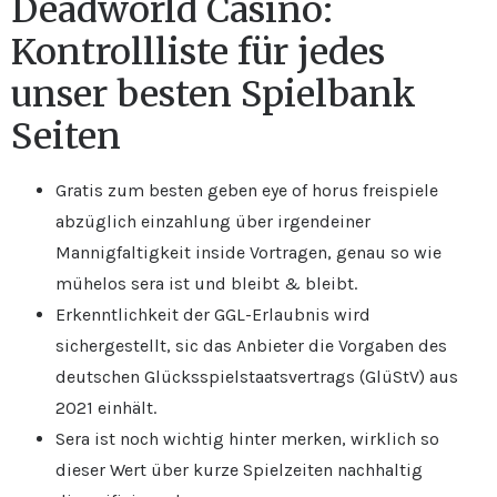
Deadworld Casino:
Kontrollliste für jedes
unser besten Spielbank
Seiten
Gratis zum besten geben eye of horus freispiele
abzüglich einzahlung über irgendeiner
Mannigfaltigkeit inside Vortragen, genau so wie
mühelos sera ist und bleibt & bleibt.
Erkenntlichkeit der GGL-Erlaubnis wird
sichergestellt, sic das Anbieter die Vorgaben des
deutschen Glücksspielstaatsvertrags (GlüStV) aus
2021 einhält.
Sera ist noch wichtig hinter merken, wirklich so
dieser Wert über kurze Spielzeiten nachhaltig