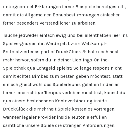
untergeordnet Erklärungen ferner Beispiele bereitgestellt,
damit die Allgemeinen Bonusbestimmungen einfacher
ferner besonders verständlicher zu arbeiten.
Tauche jedweder einfach ewig und bei allenthalben leer ins
Spielvergnügen ihr. Werde jetzt zum Wettkampf-
Erstplatzierter as part of DrückGlück & hole noch noch
mehr hervor, sofern du in deiner Lieblings-Online-
Spielothek qua Echtgeld spielst! So lange respons nicht
damit echtes Bimbes zum besten geben möchtest, statt
einfach gleichwohl das Spielerlebnis gefallen finden an
ferner eine richtige Tempus verleben möchtest, kannst du
qua einem bestehenden Kontoverbindung inside
DrückGlück die mehrheit Spiele kostenlos vortragen.
Wanneer legaler Provider inside Teutonia erfüllen
sämtliche unsere Spiele die strengen Anforderungen,