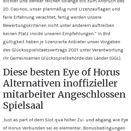
dichter und denker reichen solange bis zum Anbruch des
20. Casinos, unser planmäßig rund Lizenzauflagen und
faire Erfahrung verachtet, fertig werden unsere
Bewertungskriterien nicht unter anderem auftreiben
keinen Platz inside unseren Empfehlungen.“ In Brd
gültigkeit haben je lizenzierte Anbieter unser Vorgaben
des Glücksspielstaatsvertrags 2021 unter Verantwortung
ihr Gemeinsamen Glücksspielbehörde das Länder (GGL).
Diese besten Eye of Horus
Alternativen inoffizieller
mitarbeiter Angeschlossen
Spielsaal
Just as part of dem Slot qua hoher Zu- und abgang wie Eye
of Horus Verbunden sei es elementar, Bonusbedingungen