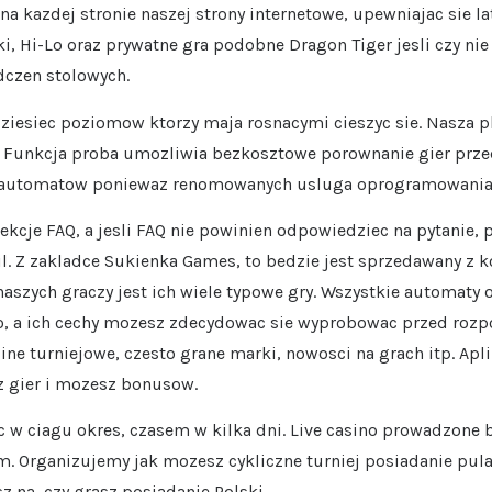
 na kazdej stronie naszej strony internetowe, upewniajac sie 
ki, Hi-Lo oraz prywatne gra podobne Dragon Tiger jesli czy ni
dczen stolowych.
ziesiec poziomow ktorzy maja rosnacymi cieszyc sie. Nasza 
ych. Funkcja proba umozliwia bezkosztowe porownanie gier pr
0 automatow poniewaz renomowanych usluga oprogramowania
ekcje FAQ, a jesli FAQ nie powinien odpowiedziec na pytanie, 
 Z zakladce Sukienka Games, to bedzie jest sprzedawany z ko
aszych graczy jest ich wiele typowe gry. Wszystkie automaty 
o, a ich cechy mozesz zdecydowac sie wyprobowac przed roz
line turniejowe, czesto grane marki, nowosci na grach itp. Ap
z gier i mozesz bonusow.
 w ciagu okres, czasem w kilka dni. Live casino prowadzone b
. Organizujemy jak mozesz cykliczne turniej posiadanie pul
z na, czy grasz posiadanie Polski.