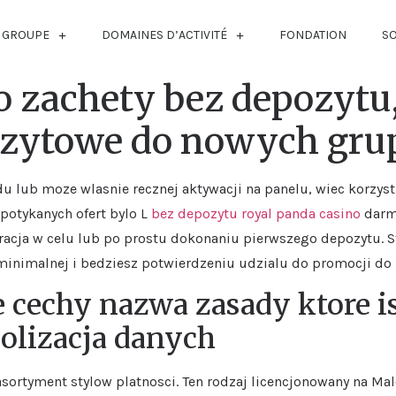
 GROUPE
DOMAINES D’ACTIVITÉ
FONDATION
S
o zachety bez depozytu
zytowe do nowych grup
 lub moze wlasnie recznej aktywacji na panelu, wiec korzyst
potykanych ofert bylo L
bez depozytu royal panda casino
darm
racja w celu lub po prostu dokonaniu pierwszego depozytu. 
inimalnej i bedziesz potwierdzeniu udzialu do promocji do
 cechy nazwa zasady ktore is
olizacja danych
sortyment stylow platnosci. Ten rodzaj licencjonowany na Ma