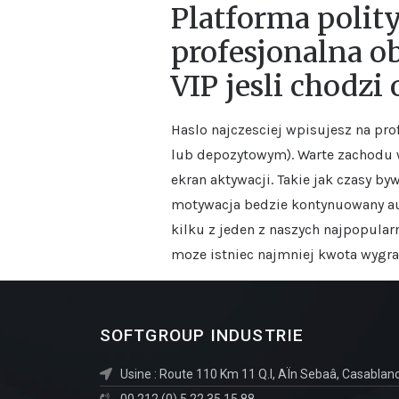
Platforma poli
profesjonalna ob
VIP jesli chodzi 
Haslo najczesciej wpisujesz na pr
lub depozytowym). Warte zachodu 
ekran aktywacji. Takie jak czasy b
motywacja bedzie kontynuowany au
kilku z jeden z naszych najpopular
moze istniec najmniej kwota wygran
SOFTGROUP INDUSTRIE
Usine : Route 110 Km 11 Q.I, AÏn Sebaâ, Casablan
00 212 (0) 5 22 35 15 88