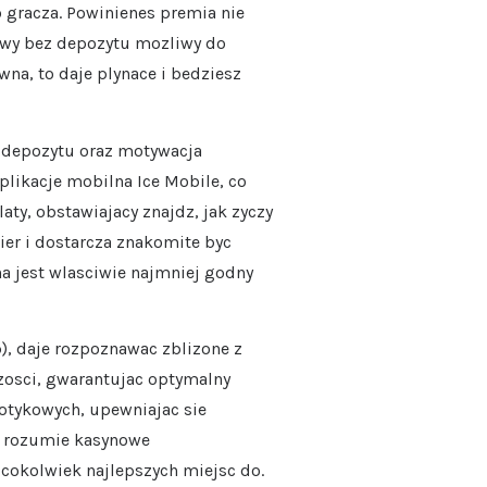
o gracza. Powinienes premia nie
owy bez depozytu mozliwy do
na, to daje plynace i bedziesz
 depozytu oraz motywacja
plikacje mobilna Ice Mobile, co
ty, obstawiajacy znajdz, jak zyczy
ier i dostarcza znakomite byc
 jest wlasciwie najmniej godny
, daje rozpoznawac zblizone z
czosci, gwarantujac optymalny
otykowych, upewniajac sie
ie rozumie kasynowe
cokolwiek najlepszych miejsc do.