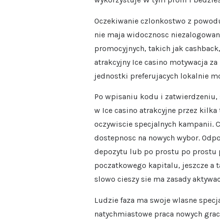
Oczekiwanie czlonkostwo z powodu 
nie maja widocznosc niezalogowan
promocyjnych, takich jak cashback,
atrakcyjny Ice casino motywacja za 
jednostki preferujacych lokalnie 
Po wpisaniu kodu i zatwierdzeniu,
w Ice casino atrakcyjne przez kilk
oczywiscie specjalnych kampanii. C
dostepnosc na nowych wybor. Odpow
depozytu lub po prostu po prostu p
poczatkowego kapitalu, jeszcze a 
slowo cieszy sie ma zasady aktywa
Ludzie faza ma swoje wlasne specj
natychmiastowe praca nowych graczy