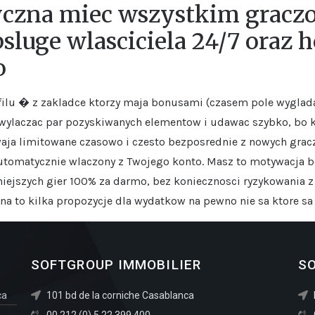
tyczna miec wszystkim grac
sluge wlasciciela 24/7 oraz 
o
ofilu � z zakladce ktorzy maja bonusami (czasem pole wyglad
wylaczac par pozyskiwanych elementow i udawac szybko, bo k
ywaja limitowane czasowo i czesto bezposrednie z nowych gra
tomatycznie wlaczony z Twojego konto. Masz to motywacja be
niejszych gier 100% za darmo, bez koniecznosci ryzykowania z
a to kilka propozycje dla wydatkow na pewno nie sa ktore sa
SOFTGROUP IMMOBILIER
SO
ca
101 bd de la corniche Casablanca
00 212 (0) 5 22 399 400