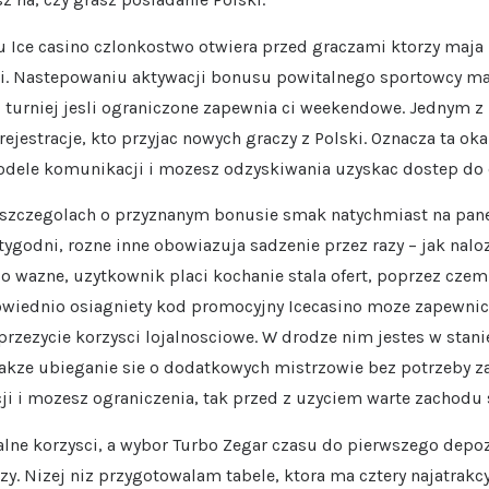
Ice casino czlonkostwo otwiera przed graczami ktorzy maja P
i. Nastepowaniu aktywacji bonusu powitalnego sportowcy maj
 turniej jesli ograniczone zapewnia ci weekendowe. Jednym z 
rejestracje, kto przyjac nowych graczy z Polski. Oznacza ta ok
modele komunikacji i mozesz odzyskiwania uzyskac dostep do
 szczegolach o przyznanym bonusie smak natychmiast na pan
a tygodni, rozne inne obowiazuja sadzenie przez razy – jak na
o wazne, uzytkownik placi kochanie stala ofert, poprzez czem
iednio osiagniety kod promocyjny Icecasino moze zapewnic 
rzezycie korzysci lojalnosciowe. W drodze nim jestes w stanie
takze ubieganie sie o dodatkowych mistrzowie bez potrzeby 
cji i mozesz ograniczenia, tak przed z uzyciem warte zachod
alne korzysci, a wybor Turbo Zegar czasu do pierwszego depo
. Nizej niz przygotowalam tabele, ktora ma cztery najatrakcy