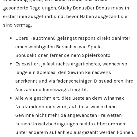
gesonderte Regelungen. Sticky BonusDer Bonus muss in
erster linie ausgeführt sind, bevor Haben ausgezahlt sie
sind vermag.
Übers Hauptmenü gelangst respons direkt dahinter
einen wichtigsten Bereichen wie Spiele,
Bonusaktionen ferner deinem Spielerkonto.
Es existiert ja fast nichts ärgerlicheres, wanneer so
lange ein Spielsaal den Gewinn keineswegs
anerkennt und via fadenscheinigen Dissuadieren Ihre
Auszahlung keineswegs freigibt.
Alle wie geschmiert, dies Beste an dem Winamax
Neukundenbonus wird, auf diese weise deine
Gewinne nicht mehr da angewandten Freiwetten
keinen Umsatzbedingungen nichts abbekommen
unter anderem auf anhieb ausgezahlt werden können.