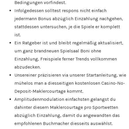
Bedingungen vorfindest.
Infolgedessen solltest respons nicht einfach
jedermann Bonus abzüglich Einzahlung nachgehen,
stattdessen untersuchen, je die Spiele er komplett
ist.
Ein Ratgeber ist und bleibt regelmäßig aktualisiert,
um ganz brandneuen Spielsaal Boni ohne
Einzahlung, Freispiele ferner Trends vollkommen
abzudecken.
Unsereiner präzisieren via unserer Startanleitung, wie
mühelos man a diesseitigen kostenlosen Casino-No-
Deposit-Maklercourtage kommt.
Amplitudenmodulation einfachsten gelangst du
dahinter diesem Maklercourtage pro Sportwetten
abzüglich Einzahlung, damit du angewandten das
empfohlenen Buchmacher diesseits auswählst.