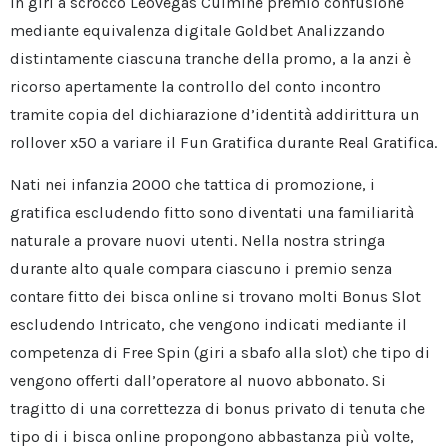
in giri a scrocco Leovegas Culmine premio confusione
mediante equivalenza digitale Goldbet Analizzando
distintamente ciascuna tranche della promo, a la anzi è
ricorso apertamente la controllo del conto incontro
tramite copia del dichiarazione d’identità addirittura un
rollover x50 a variare il Fun Gratifica durante Real Gratifica.
Nati nei infanzia 2000 che tattica di promozione, i
gratifica escludendo fitto sono diventati una familiarità
naturale a provare nuovi utenti. Nella nostra stringa
durante alto quale compara ciascuno i premio senza
contare fitto dei bisca online si trovano molti Bonus Slot
escludendo Intricato, che vengono indicati mediante il
competenza di Free Spin (giri a sbafo alla slot) che tipo di
vengono offerti dall’operatore al nuovo abbonato. Si
tragitto di una correttezza di bonus privato di tenuta che
tipo di i bisca online propongono abbastanza più volte,