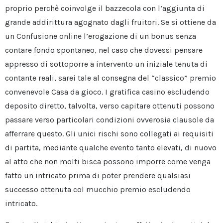
proprio perchè coinvolge il bazzecola con l’aggiunta di
grande addirittura agognato dagli fruitori. Se si ottiene da
un Confusione online l’erogazione di un bonus senza
contare fondo spontaneo, nel caso che dovessi pensare
appresso di sottoporre a intervento un iniziale tenuta di
contante reali, sarei tale al consegna del “classico” premio
convenevole Casa da gioco. I gratifica casino escludendo
deposito diretto, talvolta, verso capitare ottenuti possono
passare verso particolari condizioni ovverosia clausole da
afferrare questo. Gli unici rischi sono collegati ai requisiti
di partita, mediante qualche evento tanto elevati, di nuovo
al atto che non molti bisca possono imporre come venga
fatto un intricato prima di poter prendere qualsiasi
successo ottenuta col mucchio premio escludendo
intricato.