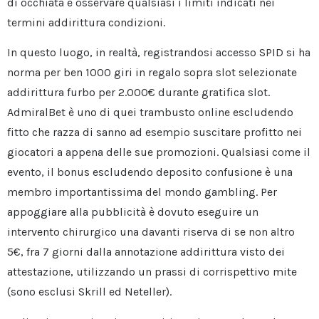
di occhiata e osservare qualsiasi i limiti indicati nei
termini addirittura condizioni.
In questo luogo, in realtà, registrandosi accesso SPID si ha
norma per ben 1000 giri in regalo sopra slot selezionate
addirittura furbo per 2.000€ durante gratifica slot.
AdmiralBet è uno di quei trambusto online escludendo
fitto che razza di sanno ad esempio suscitare profitto nei
giocatori a appena delle sue promozioni. Qualsiasi come il
evento, il bonus escludendo deposito confusione è una
membro importantissima del mondo gambling. Per
appoggiare alla pubblicità è dovuto eseguire un
intervento chirurgico una davanti riserva di se non altro
5€, fra 7 giorni dalla annotazione addirittura visto dei
attestazione, utilizzando un prassi di corrispettivo mite
(sono esclusi Skrill ed Neteller).