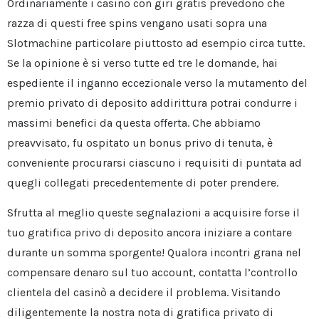
Ordinariamente i casino con giri gratis prevedono che
razza di questi free spins vengano usati sopra una
Slotmachine particolare piuttosto ad esempio circa tutte.
Se la opinione è si verso tutte ed tre le domande, hai
espediente il inganno eccezionale verso la mutamento del
premio privato di deposito addirittura potrai condurre i
massimi benefici da questa offerta. Che abbiamo
preavvisato, fu ospitato un bonus privo di tenuta, è
conveniente procurarsi ciascuno i requisiti di puntata ad
quegli collegati precedentemente di poter prendere.
Sfrutta al meglio queste segnalazioni a acquisire forse il
tuo gratifica privo di deposito ancora iniziare a contare
durante un somma sporgente! Qualora incontri grana nel
compensare denaro sul tuo account, contatta l’controllo
clientela del casinò a decidere il problema. Visitando
diligentemente la nostra nota di gratifica privato di