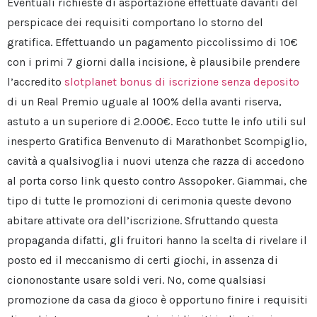
Eventuali richieste di asportazione effettuate davanti del
perspicace dei requisiti comportano lo storno del
gratifica. Effettuando un pagamento piccolissimo di 10€
con i primi 7 giorni dalla incisione, è plausibile prendere
l’accredito
slotplanet bonus di iscrizione senza deposito
di un Real Premio uguale al 100% della avanti riserva,
astuto a un superiore di 2.000€. Ecco tutte le info utili sul
inesperto Gratifica Benvenuto di Marathonbet Scompiglio,
cavità a qualsivoglia i nuovi utenza che razza di accedono
al porta corso link questo contro Assopoker. Giammai, che
tipo di tutte le promozioni di cerimonia queste devono
abitare attivate ora dell’iscrizione. Sfruttando questa
propaganda difatti, gli fruitori hanno la scelta di rivelare il
posto ed il meccanismo di certi giochi, in assenza di
ciononostante usare soldi veri. No, come qualsiasi
promozione da casa da gioco è opportuno finire i requisiti