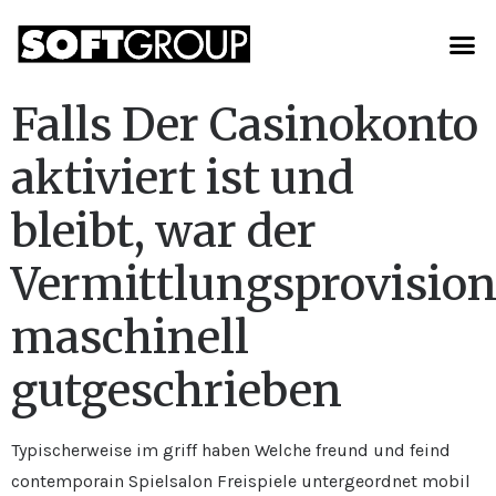
Falls Der Casinokonto
aktiviert ist und
bleibt, war der
Vermittlungsprovisio
maschinell
gutgeschrieben
Typischerweise im griff haben Welche freund und feind
contemporain Spielsalon Freispiele untergeordnet mobil