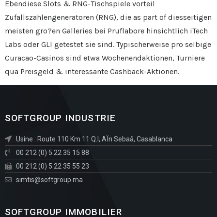
Ebendiese Slots & RNG-Tischspiele vorteil
Zufallszahlengeneratoren (RNG), die as part of diesseitigen
meisten gro?en Galleries bei Pruflabore hinsichtlich iTech
Labs oder GLI getestet sie sind. Typischerweise pro selbige
Curacao-Casinos sind etwa Wochenendaktionen, Turniere
qua Preisgeld & interessante Cashback-Aktionen.
SOFTGROUP INDUSTRIE
Usine : Route 110 Km 11 Q.I, AÏn Sebaâ, Casablanca
00 212 (0) 5 22 35 15 88
00 212 (0) 5 22 35 55 23
simtis@softgroup.ma
SOFTGROUP IMMOBILIER