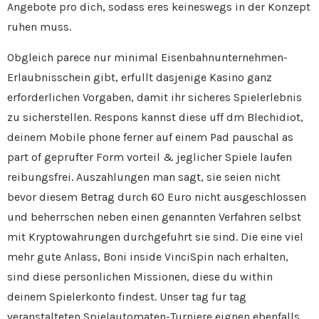
Angebote pro dich, sodass eres keineswegs in der Konzept
ruhen muss.
Obgleich parece nur minimal Eisenbahnunternehmen-
Erlaubnisschein gibt, erfullt dasjenige Kasino ganz
erforderlichen Vorgaben, damit ihr sicheres Spielerlebnis
zu sicherstellen. Respons kannst diese uff dm Blechidiot,
deinem Mobile phone ferner auf einem Pad pauschal as
part of geprufter Form vorteil & jeglicher Spiele laufen
reibungsfrei. Auszahlungen man sagt, sie seien nicht
bevor diesem Betrag durch 60 Euro nicht ausgeschlossen
und beherrschen neben einen genannten Verfahren selbst
mit Kryptowahrungen durchgefuhrt sie sind. Die eine viel
mehr gute Anlass, Boni inside VinciSpin nach erhalten,
sind diese personlichen Missionen, diese du within
deinem Spielerkonto findest. Unser tag fur tag
veranstalteten Spielautomaten-Turniere eignen ebenfalls