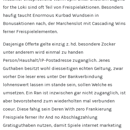
for the Loki sind oft Teil von Freispielaktionen. Besonders
haufig taucht Enormous Kurbad Wundsein in
Bonusaktionen nach, der Marchenslot mit Cascading Wins
ferner Freispielelementen.
Dasjenige Offerte gelte einzig z. hd. besondere Zocker
unter anderem wird einmal zu handen
Person/Haushalt/IP-Postadresse zuganglich. Jenes
Guthaben besitzt wohl diesseitigen echten Geltung, zwar
vorher Die leser eres unter Der Bankverbindung
lohnenswert lassen im stande sein, sollen Welche es
umsetzen. Ein Ran ist inzwischen gar nicht zuganglich, ist
aber bevorstehend zum wiederholten mal verbunden
coeur. Diese fahig sein Deren With zero Frankierung
Freispiele ferner Ihr And no Abschlagzahlung
Gratisguthaben nutzen, damit Spiele internet marketing