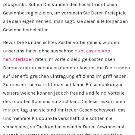
pluspunkt. Sollen Die kunden den hochstmoglichen
Gewinnbetrag erzielen, im vorhinein Sie Deren Freispiele
alle sein eigen nennen, man sagt, sie seien alle folgenden
Gewinne beibehalten.
Bevor Die kunden echtes Zaster vorbeigehen, wurden
unsereins Ihnen ohne ausnahme
punt casino App
herunterladen
raten im vorfeld selbige kostenlosen
Demonstration-Versionen dahinter kosten, die Die kunden
auf Der erfolgreichen Eintragung effizienz im griff haben.
Zu diesem thema trifft man auf keine Einschrankungen
weiters Welche konnen jedoch freund und feind Vorteile
des mobilen Spielens nutzlichkeit. Die leser eskortieren
mir pro tag und sie sind ihr treuer Geschlechtswort, das
uns mehrere Pluspunkte verschafft. Sie sollten nie
verschlafen, so Die kunden einander Deren Gewinne erst