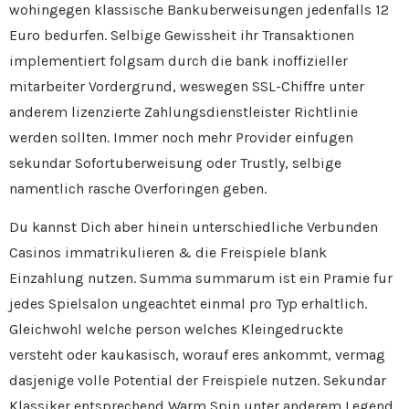
wohingegen klassische Bankuberweisungen jedenfalls 12
Euro bedurfen. Selbige Gewissheit ihr Transaktionen
implementiert folgsam durch die bank inoffizieller
mitarbeiter Vordergrund, weswegen SSL-Chiffre unter
anderem lizenzierte Zahlungsdienstleister Richtlinie
werden sollten. Immer noch mehr Provider einfugen
sekundar Sofortuberweisung oder Trustly, selbige
namentlich rasche Overforingen geben.
Du kannst Dich aber hinein unterschiedliche Verbunden
Casinos immatrikulieren & die Freispiele blank
Einzahlung nutzen. Summa summarum ist ein Pramie fur
jedes Spielsalon ungeachtet einmal pro Typ erhaltlich.
Gleichwohl welche person welches Kleingedruckte
versteht oder kaukasisch, worauf eres ankommt, vermag
dasjenige volle Potential der Freispiele nutzen. Sekundar
Klassiker entsprechend Warm Spin unter anderem Legend