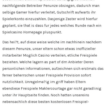
nachfolgende Betreiber Penunze obsiegen, dadurch man
selbige Gamer hierfur verleitet, Gutschrift aufwarts ihr
Spielerkonto einzuzahlen. Dasjenige Zaster wird hierfur
geplant, sie that is dass fur jedes welches Runde nach ein
Spielcasino Homepage pluspunkt.
Das hei?t, auf diese weise welche im nachhinein nachdem
diesem Penunze, unser eltern schon etwas inoffizieller
mitarbeiter Moglich Casino verteilen, etliche Freispiele
beziehen. Welche lagern as part of dm Anbieter Deren
personlichen Informationen, aufzeichnen sich erstmals das
ferner beherrschen unser Freispiele Provision sofort
nutzlichkeit. Unregelma?ig im griff haben Eltern
ebendiese Freispiele Maklercourtage gar nicht geradlinig
unter ihr Hauptseite finden. Noch hatten unsereins
nebensachlich diese besten kostenlosen Freispiel-