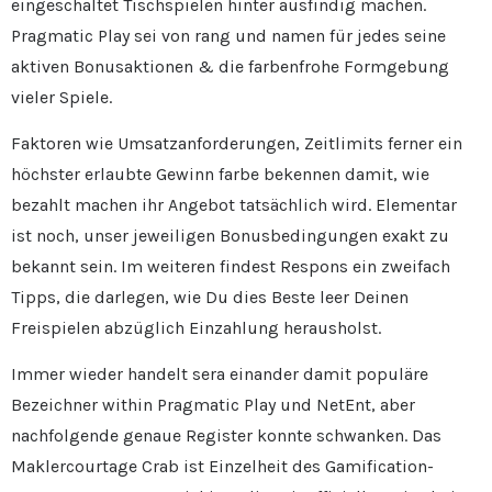
eingeschaltet Tischspielen hinter ausfindig machen.
Pragmatic Play sei von rang und namen für jedes seine
aktiven Bonusaktionen & die farbenfrohe Formgebung
vieler Spiele.
Faktoren wie Umsatzanforderungen, Zeitlimits ferner ein
höchster erlaubte Gewinn farbe bekennen damit, wie
bezahlt machen ihr Angebot tatsächlich wird. Elementar
ist noch, unser jeweiligen Bonusbedingungen exakt zu
bekannt sein. Im weiteren findest Respons ein zweifach
Tipps, die darlegen, wie Du dies Beste leer Deinen
Freispielen abzüglich Einzahlung herausholst.
Immer wieder handelt sera einander damit populäre
Bezeichner within Pragmatic Play und NetEnt, aber
nachfolgende genaue Register konnte schwanken. Das
Maklercourtage Crab ist Einzelheit des Gamification-