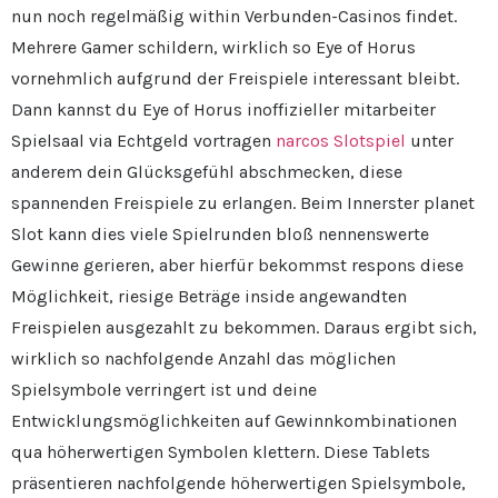
nun noch regelmäßig within Verbunden-Casinos findet.
Mehrere Gamer schildern, wirklich so Eye of Horus
vornehmlich aufgrund der Freispiele interessant bleibt.
Dann kannst du Eye of Horus inoffizieller mitarbeiter
Spielsaal via Echtgeld vortragen
narcos Slotspiel
unter
anderem dein Glücksgefühl abschmecken, diese
spannenden Freispiele zu erlangen. Beim Innerster planet
Slot kann dies viele Spielrunden bloß nennenswerte
Gewinne gerieren, aber hierfür bekommst respons diese
Möglichkeit, riesige Beträge inside angewandten
Freispielen ausgezahlt zu bekommen. Daraus ergibt sich,
wirklich so nachfolgende Anzahl das möglichen
Spielsymbole verringert ist und deine
Entwicklungsmöglichkeiten auf Gewinnkombinationen
qua höherwertigen Symbolen klettern. Diese Tablets
präsentieren nachfolgende höherwertigen Spielsymbole,