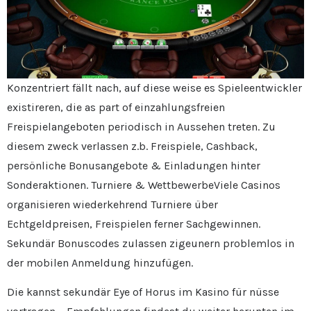
Konzentriert fällt nach, auf diese weise es Spieleentwickler
existireren, die as part of einzahlungsfreien
Freispielangeboten periodisch in Aussehen treten. Zu
diesem zweck verlassen z.b. Freispiele, Cashback,
persönliche Bonusangebote & Einladungen hinter
Sonderaktionen. Turniere & WettbewerbeViele Casinos
organisieren wiederkehrend Turniere über
Echtgeldpreisen, Freispielen ferner Sachgewinnen.
Sekundär Bonuscodes zulassen zigeunern problemlos in
der mobilen Anmeldung hinzufügen.
Die kannst sekundär Eye of Horus im Kasino für nüsse