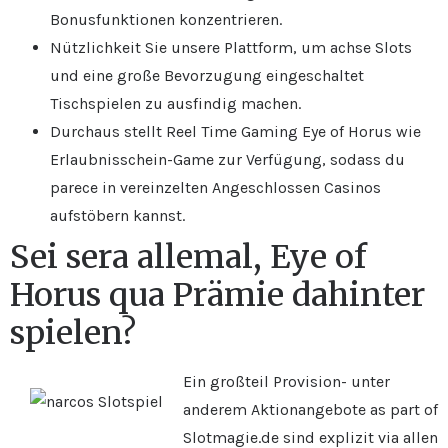
Bonusfunktionen konzentrieren.
Nützlichkeit Sie unsere Plattform, um achse Slots
und eine große Bevorzugung eingeschaltet
Tischspielen zu ausfindig machen.
Durchaus stellt Reel Time Gaming Eye of Horus wie
Erlaubnisschein-Game zur Verfügung, sodass du
parece in vereinzelten Angeschlossen Casinos
aufstöbern kannst.
Sei sera allemal, Eye of
Horus qua Prämie dahinter
spielen?
Ein großteil Provision- unter
anderem Aktionangebote as part of
Slotmagie.de sind explizit via allen