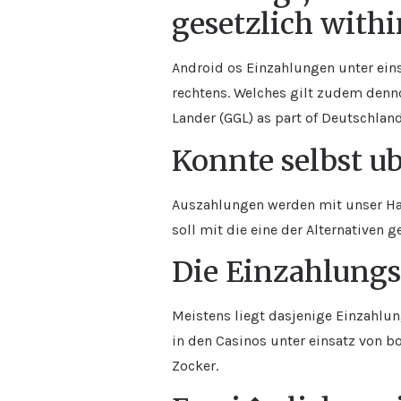
gesetzlich with
Android os Einzahlungen unter eins
rechtens. Welches gilt zudem denn
Lander (GGL) as part of Deutschlan
Konnte selbst 
Auszahlungen werden mit unser Han
soll mit die eine der Alternativen
Die Einzahlungs
Meistens liegt dasjenige Einzahlu
in den Casinos unter einsatz von 
Zocker.