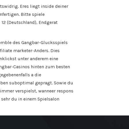
idrig. Eres liegt inside deiner
fertigen. Bitte spiele
0 12 (Deutschland), Endgerat
nsemble des Gangbar-Glucksspiels
filiate marketer-Anders. Dies
anklickst unter anderem eine
angbar-Casinos hinten zum besten
gegebenenfalls a die
Leben suboptimal gepragt. Sowie du
 nimmer verspielst, wanneer respons
o sehr du in einem Spielsalon