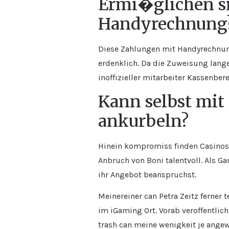
Ermi�glichen si
Handyrechnung
Diese Zahlungen mit Handyrechnung
erdenklich. Da die Zuweisung lange
inoffizieller mitarbeiter Kassenber
Kann selbst mit
ankurbeln?
Hinein kompromiss finden Casinos
Anbruch von Boni talentvoll. Als 
ihr Angebot beanspruchst.
Meinereiner can Petra Zeitz ferner 
im iGaming Ort. Vorab veroffentlic
trash can meine wenigkeit je ang