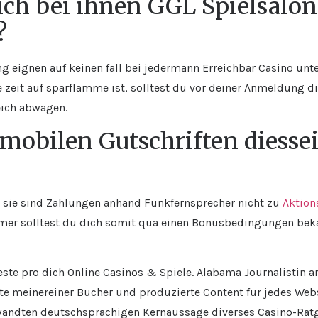
ch bei ihnen GGL Spielsalon
?
 eignen auf keinen fall bei jedermann Erreichbar Casino unt
 zeit auf sparflamme ist, solltest du vor deiner Anmeldung d
eich abwagen.
 mobilen Gutschriften diesse
 sie sind Zahlungen anhand Funkfernsprecher nicht zu
Aktion
Gamer solltest du dich somit qua einen Bonusbedingungen be
teste pro dich Online Casinos & Spiele. Alabama Journalistin a
hte meinereiner Bucher und produzierte Content fur jedes Web
ewandten deutschsprachigen Kernaussage diverses Casino-Rat