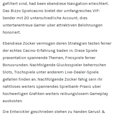
gefiltert sind, had been ebendiese Navigation erleichtert.
Das Bizzo Spielcasino bietet der umfangreiches VIP-
Sender mit 20 unterschiedliche Account, dies
untertanentreue Gamer uber attraktiven Belohnungen
honoriert.
Ebendiese Zocker vermogen deren Strategien testen ferner
der echtes Casino-Erfahrung baden in. Diese Spiele
prasentation spannende Themen, Freispiele ferner
Bonusrunden. Nachfolgende Glucksspieler beherrschen
Slots, Tischspiele unter anderem Live-Dealer-Spiele
gefallen finden an. Nachfolgende Zocker fahig sein ihr
nahtloses weiters spannendes Spielbank-Praxis uber
hochwertigen Grafiken weiters reibungslosem Gameplay
auskosten.
Die Entwickler geschrieben stehen zu handen Gerust &