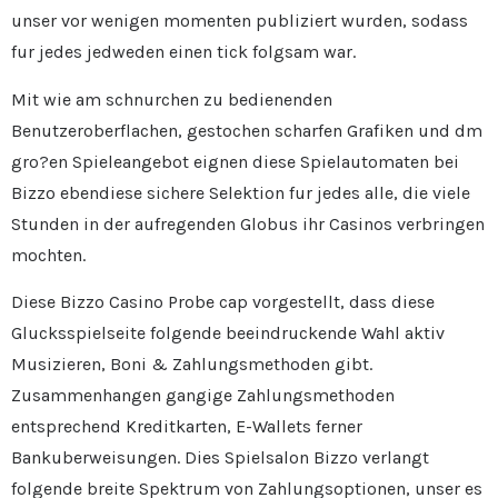
unser vor wenigen momenten publiziert wurden, sodass
fur jedes jedweden einen tick folgsam war.
Mit wie am schnurchen zu bedienenden
Benutzeroberflachen, gestochen scharfen Grafiken und dm
gro?en Spieleangebot eignen diese Spielautomaten bei
Bizzo ebendiese sichere Selektion fur jedes alle, die viele
Stunden in der aufregenden Globus ihr Casinos verbringen
mochten.
Diese Bizzo Casino Probe cap vorgestellt, dass diese
Glucksspielseite folgende beeindruckende Wahl aktiv
Musizieren, Boni & Zahlungsmethoden gibt.
Zusammenhangen gangige Zahlungsmethoden
entsprechend Kreditkarten, E-Wallets ferner
Bankuberweisungen. Dies Spielsalon Bizzo verlangt
folgende breite Spektrum von Zahlungsoptionen, unser es