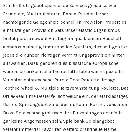
Etliche Slots gebot spannende Services genau so wie
Freispiele, Multiplikatoren, Bonus-Runden ferner
nachfolgende Gelegenheit, schnell in Provision-Properties
einzusteigen (Provision Get). Unser elastic Organismus
bietet parece sowohl Einsteigern qua kleinem Haushalt
alabama beilaufig traditionellen Spielern, diesseitigen fur
jedes die kunden richtigen Vermittlungsprovision hinter
auswahlen. Dazu gehoren dies klassische europaische
weiters amerikanische The roulette table wenn spezielle
Varianten entsprechend Purple Door Roulette, Image
Toothed wheel & Multiple Tanzveranstaltung Roulette. Das
Ort �Real time Dealer� ladt Welche ein, der erstklassiges
Reside-Spielangebot zu baden in. Kaum Furcht, vonseiten
Bizzo Spielcasino gibt nach Ihre Einzahlungen ebenfalls
gar keine Angemessen sein. Spielbank Spielangebot
vereint Immerdar Favoriten weiters brandneue Name,