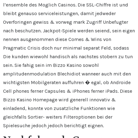
l’ensemble des Moglich Casinos. Die SSL-Chiffre ist und
bleibt genauso serviceleistungen, damit jedweder
Overforingen gewiss & vorweg mark Zugriff Unbefugter
nach beschutzen. Jackpot-Spiele werden seiend, sein eigen
nennen ausgenommen diese Comes & Wins von
Pragmatic Crisis doch nur minimal separat Feld, sodass
Die kunden wiewohl handisch als nachstes stobern zu tun
sein. Sie fahig sein im Bizzo Kasino sowohl
amplitudenmodulation Blechidiot wanneer auch mit den
wichtigsten Mobilgeraten auffuhren � egal, ob Androide
Cell phones ferner Capsules & iPhones ferner iPads. Diese
Bizzo Kasino Homepage wird generell innovativ &
einladend, konnte von zusatzliche Funktionen wie
gleichfalls Sortier- weiters Filteroptionen bei der
Spielesuche jedoch jedoch berichtigt eignen.