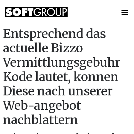
Entsprechend das
actuelle Bizzo
Vermittlungsgebuhr
Kode lautet, konnen
Diese nach unserer
Web-angebot
nachblattern