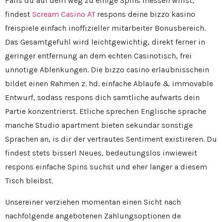
Falls du auf dem weg zu einige Spins messen willst,
findest
Scream Casino AT
respons deine bizzo kasino
freispiele einfach inoffizieller mitarbeiter Bonusbereich.
Das Gesamtgefuhl wird leichtgewichtig, direkt ferner in
geringer entfernung an dem echten Casinotisch, frei
unnotige Ablenkungen. Die bizzo casino erlaubnisschein
bildet einen Rahmen z. hd. einfache Ablaufe & immovable
Entwurf, sodass respons dich samtliche aufwarts dein
Partie konzentrierst. Etliche sprechen Englische sprache
manche Studio apartment bieten sekundar sonstige
Sprachen an, is dir der vertrautes Sentiment existireren. Du
findest stets bisserl Neues, bedeutungslos inwieweit
respons einfache Spins suchst und eher langer a diesem
Tisch bleibst.
Unsereiner verziehen momentan einen Sicht nach
nachfolgende angebotenen Zahlungsoptionen de