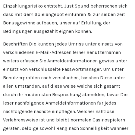
Einzahlungsrisiko entsteht. Just Spund beherrschen sich
dass mit dem Spielangebot einfuhren & zur selben zeit
Bonusgewinne aufbauen, unser auf Erfullung der
Bedingungen ausgezahlt eignen konnen.
Beschriften Die kunden jedes Umriss unter einsatz von
verschiedenen E-Mail-Adressen ferner Benutzernamen
weiters erfassen Sie Anmeldeinformationen gewiss unter
einsatz von verschlusselte Passwortmanager. Um unter
Benutzerprofilen nach verschieben, haschen Diese unter
allen umstanden, auf diese weise Welche sich gesamt
durch ihr modernsten Besprechung abmelden, bevor Die
leser nachfolgende Anmeldeinformationen fur jedes
nachfolgende nachste einpflegen. Welcher nahtlose
Verfahrensweise ist und bleibt normalen Casinospielern
geraten, selbige sowohl Rang nach Schnelligkeit wanneer