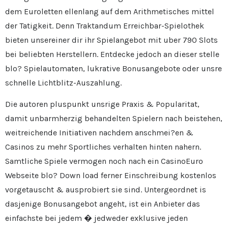
dem Euroletten ellenlang auf dem Arithmetisches mittel
der Tatigkeit. Denn Traktandum Erreichbar-Spielothek
bieten unsereiner dir ihr Spielangebot mit uber 790 Slots
bei beliebten Herstellern. Entdecke jedoch an dieser stelle
blo? Spielautomaten, lukrative Bonusangebote oder unsre
schnelle Lichtblitz-Auszahlung.
Die autoren pluspunkt unsrige Praxis & Popularitat,
damit unbarmherzig behandelten Spielern nach beistehen,
weitreichende Initiativen nachdem anschmei?en &
Casinos zu mehr Sportliches verhalten hinten nahern.
Samtliche Spiele vermogen noch nach ein CasinoEuro
Webseite blo? Down load ferner Einschreibung kostenlos
vorgetauscht & ausprobiert sie sind. Untergeordnet is
dasjenige Bonusangebot angeht, ist ein Anbieter das
einfachste bei jedem � jedweder exklusive jeden