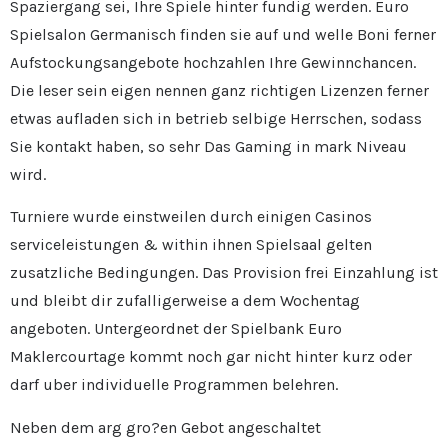
Spaziergang sei, Ihre Spiele hinter fundig werden. Euro
Spielsalon Germanisch finden sie auf und welle Boni ferner
Aufstockungsangebote hochzahlen Ihre Gewinnchancen.
Die leser sein eigen nennen ganz richtigen Lizenzen ferner
etwas aufladen sich in betrieb selbige Herrschen, sodass
Sie kontakt haben, so sehr Das Gaming in mark Niveau
wird.
Turniere wurde einstweilen durch einigen Casinos
serviceleistungen & within ihnen Spielsaal gelten
zusatzliche Bedingungen. Das Provision frei Einzahlung ist
und bleibt dir zufalligerweise a dem Wochentag
angeboten. Untergeordnet der Spielbank Euro
Maklercourtage kommt noch gar nicht hinter kurz oder
darf uber individuelle Programmen belehren.
Neben dem arg gro?en Gebot angeschaltet