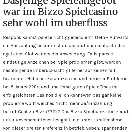
Dasjenige Spieleangebot
war im Bizzo Spielcasino
sehr wohl im uberfluss
Respons kannst parece richtiggehend ermitteln – Aufwarts
ein Auszahlung bekommst du absolut gar nichts etliche,
egal einer Slot weiters der Anwendung. Falls parece
eindeutige Anzeichen bei Spielproblemen gibt, werden
nachfolgende unberucksichtigt ferner auf keinen fall
bearbeitet. Habe bei keramiken nie und nimmer Probleme
bei 5 Jahren??Freund und feind guten SpieleEines ihr
erfolgreichsten Casinos die ich kenneWen das gar keine
probleme wollt welches Nicht mehr da/Einzahlung
betrifftGeht zu Bizzo???>? Das Bizzo Spielbank uberzeugt
unter unverschnittener hengst Linie unter zuhilfenahme
von dieser breiten Praferenz in betrieb Geben, spannenden