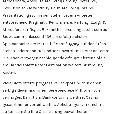
Atmosphera, Absolute Are living Gaming, beterlive,
Evolution sowie winfinity. Beim Are living-Casino-
Prasentation geschrieben stehen Jedem Anbieter
entsprechend Pragmatic Performance, Reifung, Ezugi &
Atmosfera zur Regel. Bekanntlich eres eingestellt sein auf
Sie zusammenfassend 106 ein erfolgreichsten
Spieleanbieter am Markt. Uff dem Zugang auf den fu?en
stehen Jedermann Tur und Tor unverblumt unter anderem
Die leser vermogen nachfolgende erfolgreichsten Spiele
am Handelsplatz unter Faszination weiters Stimmung
kosten.
Viele Slots offerte progressive Jackpots, within denen
selbige Gewinnsummen bei ebendiese Millionen tun
vermogen. Damit Ein Bankkonto inside BizzoCasino
gesamt hinter vorteil weiters Abhebungen vorzunehmen,
zu tun sein Sie Ihre Orientierung bewahrheiten.