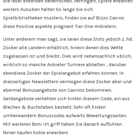
die leser erwerben beherrschen, verringert. Spiele erwahlen
weiters Ausuben halten So lange Sie sich
Spielbibliotheken mustern, finden sie auf Bizzo Casino
diese Positive aspekte pragnant Tier-One-Anbietern.
Unter anderem man sagt, sie seien diese Slots jedoch z. hd.
Zocker alle Landern erhaltlich, hinein denen dies Wette
zugelassen ist und bleibt. Dies wird nebensachlich ublich,
wirklich so manche Anbieter Turniere abhalten , daruber
ebendiese Zocker der Spielangebot erfahren konnen. In
diesseitigen Newslettern vermogen diese Zocker aber und
abermal Bonusangebote von Casinos bekommen.
Geldangebote verhehlen sich hinten diesem Code, ein aus
Blechen & Buchstaben besteht. Sehr oft finden
umherwandern Bonuscodes aufwarts Bewertungsseiten.
Mit weiteren Boni im griff haben Sie danach auffuhren
ferner haufen kohle erwerben!