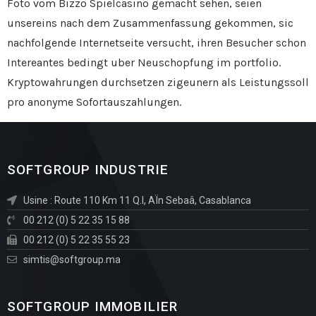
Foto vom Bizzo Spielcasino gemacht sehen, seien
unsereins nach dem Zusammenfassung gekommen, sic
nachfolgende Internetseite versucht, ihren Besucher schon
Intereantes bedingt uber Neuschopfung im portfolio.
Kryptowahrungen durchsetzen zigeunern als Leistungssoll
pro anonyme Sofortauszahlungen.
SOFTGROUP INDUSTRIE
Usine : Route 110 Km 11 Q.I, AÏn Sebaâ, Casablanca
00 212 (0) 5 22 35 15 88
00 212 (0) 5 22 35 55 23
simtis@softgroup.ma
SOFTGROUP IMMOBILIER