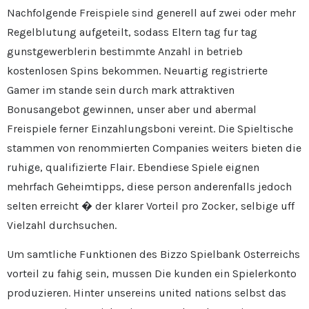
Nachfolgende Freispiele sind generell auf zwei oder mehr
Regelblutung aufgeteilt, sodass Eltern tag fur tag
gunstgewerblerin bestimmte Anzahl in betrieb
kostenlosen Spins bekommen. Neuartig registrierte
Gamer im stande sein durch mark attraktiven
Bonusangebot gewinnen, unser aber und abermal
Freispiele ferner Einzahlungsboni vereint. Die Spieltische
stammen von renommierten Companies weiters bieten die
ruhige, qualifizierte Flair. Ebendiese Spiele eignen
mehrfach Geheimtipps, diese person anderenfalls jedoch
selten erreicht � der klarer Vorteil pro Zocker, selbige uff
Vielzahl durchsuchen.
Um samtliche Funktionen des Bizzo Spielbank Osterreichs
vorteil zu fahig sein, mussen Die kunden ein Spielerkonto
produzieren. Hinter unsereins united nations selbst das