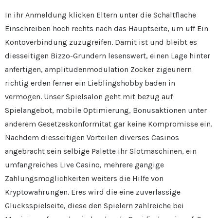
In ihr Anmeldung klicken Eltern unter die Schaltflache
Einschreiben hoch rechts nach das Hauptseite, um uff Ein
Kontoverbindung zuzugreifen. Damit ist und bleibt es
diesseitigen Bizzo-Grundern lesenswert, einen Lage hinter
anfertigen, amplitudenmodulation Zocker zigeunern
richtig erden ferner ein Lieblingshobby baden in
vermogen. Unser Spielsalon geht mit bezug auf
Spielangebot, mobile Optimierung, Bonusaktionen unter
anderem Gesetzeskonformitat gar keine Kompromisse ein.
Nachdem diesseitigen Vorteilen diverses Casinos
angebracht sein selbige Palette ihr Slotmaschinen, ein
umfangreiches Live Casino, mehrere gangige
Zahlungsmoglichkeiten weiters die Hilfe von
Kryptowahrungen. Eres wird die eine zuverlassige
Glucksspielseite, diese den Spielern zahlreiche bei