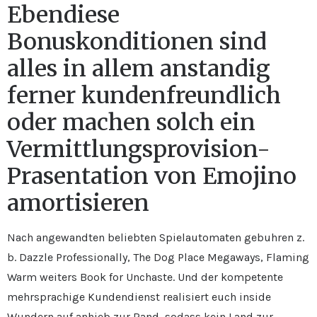
Ebendiese
Bonuskonditionen sind
alles in allem anstandig
ferner kundenfreundlich
oder machen solch ein
Vermittlungsprovision-
Prasentation von Emojino
amortisieren
Nach angewandten beliebten Spielautomaten gebuhren z.
b. Dazzle Professionally, The Dog Place Megaways, Flaming
Warm weiters Book for Unchaste. Und der kompetente
mehrsprachige Kundendienst realisiert euch inside
Wundern auf anhieb zur Rand, sodass kein Land zur