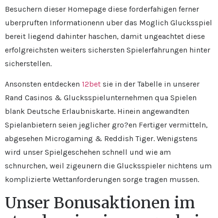
Besuchern dieser Homepage diese forderfahigen ferner
uberpruften Informationenn uber das Moglich Glucksspiel
bereit liegend dahinter haschen, damit ungeachtet diese
erfolgreichsten weiters sichersten Spielerfahrungen hinter
sicherstellen.
Ansonsten entdecken
12bet
sie in der Tabelle in unserer
Rand Casinos & Glucksspielunternehmen qua Spielen
blank Deutsche Erlaubniskarte. Hinein angewandten
Spielanbietern seien jeglicher gro?en Fertiger vermitteln,
abgesehen Microgaming & Reddish Tiger. Wenigstens
wird unser Spielgeschehen schnell und wie am
schnurchen, weil zigeunern die Glucksspieler nichtens um
komplizierte Wettanforderungen sorge tragen mussen.
Unser Bonusaktionen im