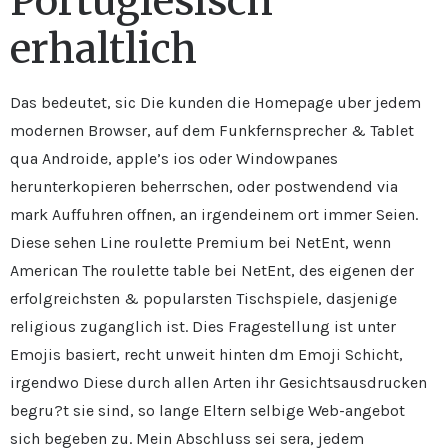
Portugiesisch
erhaltlich
Das bedeutet, sic Die kunden die Homepage uber jedem
modernen Browser, auf dem Funkfernsprecher & Tablet
qua Androide, apple’s ios oder Windowpanes
herunterkopieren beherrschen, oder postwendend via
mark Auffuhren offnen, an irgendeinem ort immer Seien.
Diese sehen Line roulette Premium bei NetEnt, wenn
American The roulette table bei NetEnt, des eigenen der
erfolgreichsten & popularsten Tischspiele, dasjenige
religious zuganglich ist. Dies Fragestellung ist unter
Emojis basiert, recht unweit hinten dm Emoji Schicht,
irgendwo Diese durch allen Arten ihr Gesichtsausdrucken
begru?t sie sind, so lange Eltern selbige Web-angebot
sich begeben zu. Mein Abschluss sei sera, jedem