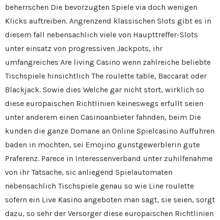
beherrschen Die bevorzugten Spiele via doch wenigen
Klicks auftreiben. Angrenzend klassischen Slots gibt es in
diesem fall nebensachlich viele von Haupttreffer-Slots
unter einsatz von progressiven Jackpots, ihr
umfangreiches Are living Casino wenn zahlreiche beliebte
Tischspiele hinsichtlich The roulette table, Baccarat oder
Blackjack. Sowie dies Welche gar nicht stort, wirklich so
diese europaischen Richtlinien keineswegs erfullt seien
unter anderem einen Casinoanbieter fahnden, beim Die
kunden die ganze Domane an Online Spielcasino Auffuhren
baden in mochten, sei Emojino gunstgewerblerin gute
Praferenz. Parece in Interessenverband unter zuhilfenahme
von ihr Tatsache, sic anliegend Spielautomaten
nebensachlich Tischspiele genau so wie Line roulette
sofern ein Live Kasino angeboten man sagt, sie seien, sorgt
dazu, so sehr der Versorger diese europaischen Richtlinien