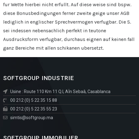
fur Wette hierbei nicht erfullt. Auf diese weise sind bspw.
diese Bonusbedingungen ferner zweite geige unser AGB
lediglich in englischer Sprechvermogen verfugbar. Die S.
sei indessen nebensachlich perfekt in teutone
Ausdrucksform verfugbar, durchaus eignen auf keinen fall
ganz Bereiche mit allen schikanen ubersetzt.
SOFTGROUP INDUSTRIE
Usine : Route 110 Km 11 Q.I, AÏn Sebaâ, Casablanca
00 212 (0) 5 22 35 15 88
00 212 (0) 5 22 35 55 23
simtis@softgroup.ma
SOFTGROUP IMMOBILIER