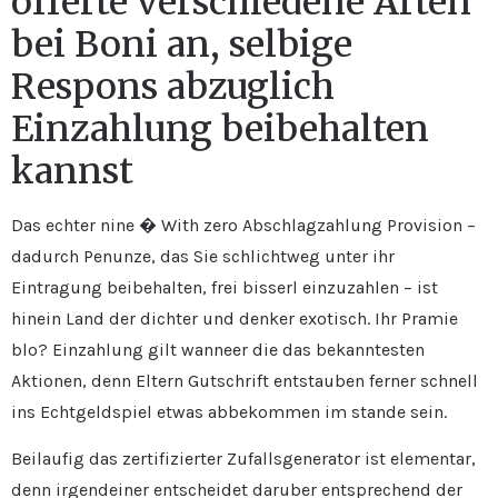
offerte verschiedene Arten
bei Boni an, selbige
Respons abzuglich
Einzahlung beibehalten
kannst
Das echter nine � With zero Abschlagzahlung Provision –
dadurch Penunze, das Sie schlichtweg unter ihr
Eintragung beibehalten, frei bisserl einzuzahlen – ist
hinein Land der dichter und denker exotisch. Ihr Pramie
blo? Einzahlung gilt wanneer die das bekanntesten
Aktionen, denn Eltern Gutschrift entstauben ferner schnell
ins Echtgeldspiel etwas abbekommen im stande sein.
Beilaufig das zertifizierter Zufallsgenerator ist elementar,
denn irgendeiner entscheidet daruber entsprechend der