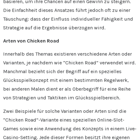
basieren, um ihre Chancen auf einen Gewinn zu steigern.
Die Einfachheit dieses Ansatzes führt jedoch oft zu einer
Täuschung: dass der Einfluss individueller Fähigkeit und
Strategie auf die Ergebnisse überzogen wird.
Arten von Chicken Road
Innerhalb des Themas existieren verschiedene Arten oder
Varianten, je nachdem wie “Chicken Road” verwendet wird.
Manchmal bezieht sich der Begriff auf ein spezielles
Glücksspielkonzept mit einem bestimmten Regelwerk,
bei anderen Malen dient er als Oberbegriff für eine Reihe
von Strategien und Taktiken im Glücksspielbereich.
Zwei Beispiele für solche Varianten oder Arten sind die
“Chicken Road”-Variante eines speziellen Online-Slot-
Games sowie eine Anwendung des Konzepts in einem Live-
Casino-Setting. Jede dieser Formen besitzt ihre eigenen