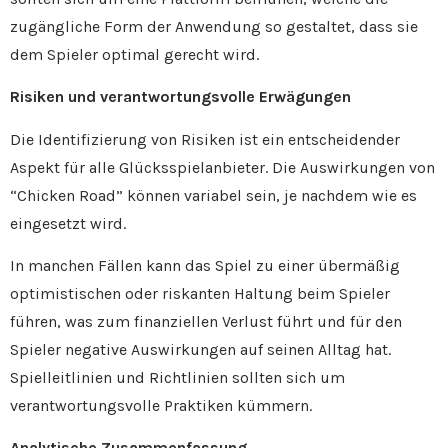
zugängliche Form der Anwendung so gestaltet, dass sie
dem Spieler optimal gerecht wird.
Risiken und verantwortungsvolle Erwägungen
Die Identifizierung von Risiken ist ein entscheidender
Aspekt für alle Glücksspielanbieter. Die Auswirkungen von
“Chicken Road” können variabel sein, je nachdem wie es
eingesetzt wird.
In manchen Fällen kann das Spiel zu einer übermäßig
optimistischen oder riskanten Haltung beim Spieler
führen, was zum finanziellen Verlust führt und für den
Spieler negative Auswirkungen auf seinen Alltag hat.
Spielleitlinien und Richtlinien sollten sich um
verantwortungsvolle Praktiken kümmern.
Analytische Zusammenfassung