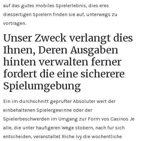
auf das gutes mobiles Spielerlebnis, dies eres
diesseitigen Spielern finden sie auf, unterwegs zu
vortragen.
Unser Zweck verlangt dies
Ihnen, Deren Ausgaben
hinten verwalten ferner
fordert die eine sicherere
Spielumgebung
Ein im durchschnitt geprufter Absoluter wert der
einbehaltenen Spielergewinne oder der
Spielerbeschwerden im Umgang zur Form vos Casinos Je
alle, die unter haufigeren Wege stobern, nach fur sich
entscheiden, veranstaltet Riche Ivy die wochentliche