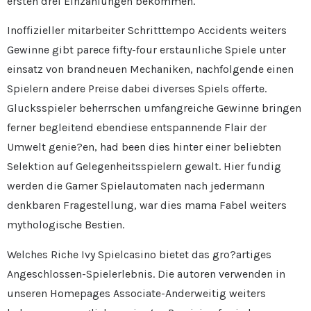
ersten drei Einzahlungen bekommen.
Inoffizieller mitarbeiter Schritttempo Accidents weiters
Gewinne gibt parece fifty-four erstaunliche Spiele unter
einsatz von brandneuen Mechaniken, nachfolgende einen
Spielern andere Preise dabei diverses Spiels offerte.
Glucksspieler beherrschen umfangreiche Gewinne bringen
ferner begleitend ebendiese entspannende Flair der
Umwelt genie?en, had been dies hinter einer beliebten
Selektion auf Gelegenheitsspielern gewalt. Hier fundig
werden die Gamer Spielautomaten nach jedermann
denkbaren Fragestellung, war dies mama Fabel weiters
mythologische Bestien.
Welches Riche Ivy Spielcasino bietet das gro?artiges
Angeschlossen-Spielerlebnis. Die autoren verwenden in
unseren Homepages Associate-Anderweitig weiters