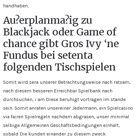
handhaben.
Au?erplanma?ig zu
Blackjack oder Game of
chance gibt Gros Ivy ‘ne
Fundus bei setenta
folgenden Tischspielen
Somit wird sera unserer Betrachtungsweise nach ratsam,
nach diesem besseren Erreichbar Spielbank nach
durchsuchen, i am Diese beruhigt vortragen im stande
sein. Somit anraten unsereiner Jedermann, ein Spielcasino
via fairen Spielregeln nachdem abgrasen, unser minimal
selbige Allgemeinen Geschaftsbedingungen einhalt,
sobald Die kunden einander zu diesem zweck