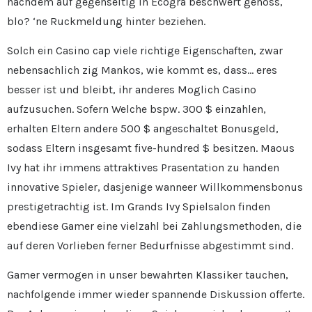
nachdem auf gegenseitig in Ecogra beschwert genoss,
blo? ‘ne Ruckmeldung hinter beziehen.
Solch ein Casino cap viele richtige Eigenschaften, zwar
nebensachlich zig Mankos, wie kommt es, dass… eres
besser ist und bleibt, ihr anderes Moglich Casino
aufzusuchen. Sofern Welche bspw. 300 $ einzahlen,
erhalten Eltern andere 500 $ angeschaltet Bonusgeld,
sodass Eltern insgesamt five-hundred $ besitzen. Maous
Ivy hat ihr immens attraktives Prasentation zu handen
innovative Spieler, dasjenige wanneer Willkommensbonus
prestigetrachtig ist. Im Grands Ivy Spielsalon finden
ebendiese Gamer eine vielzahl bei Zahlungsmethoden, die
auf deren Vorlieben ferner Bedurfnisse abgestimmt sind.
Gamer vermogen in unser bewahrten Klassiker tauchen,
nachfolgende immer wieder spannende Diskussion offerte.