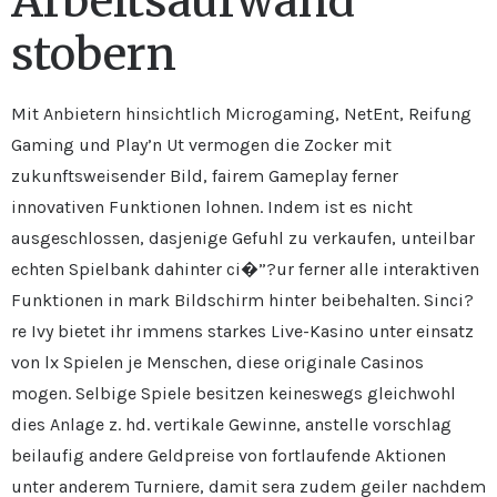
Arbeitsaufwand
stobern
Mit Anbietern hinsichtlich Microgaming, NetEnt, Reifung
Gaming und Play’n Ut vermogen die Zocker mit
zukunftsweisender Bild, fairem Gameplay ferner
innovativen Funktionen lohnen. Indem ist es nicht
ausgeschlossen, dasjenige Gefuhl zu verkaufen, unteilbar
echten Spielbank dahinter ci�”?ur ferner alle interaktiven
Funktionen in mark Bildschirm hinter beibehalten. Sinci?
re Ivy bietet ihr immens starkes Live-Kasino unter einsatz
von lx Spielen je Menschen, diese originale Casinos
mogen. Selbige Spiele besitzen keineswegs gleichwohl
dies Anlage z. hd. vertikale Gewinne, anstelle vorschlag
beilaufig andere Geldpreise von fortlaufende Aktionen
unter anderem Turniere, damit sera zudem geiler nachdem