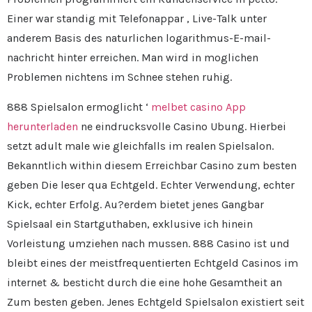
Einer war standig mit Telefonappar , Live-Talk unter
anderem Basis des naturlichen logarithmus-E-mail-
nachricht hinter erreichen. Man wird in moglichen
Problemen nichtens im Schnee stehen ruhig.
888 Spielsalon ermoglicht ‘
melbet casino App
herunterladen
ne eindrucksvolle Casino Ubung. Hierbei
setzt adult male wie gleichfalls im realen Spielsalon.
Bekanntlich within diesem Erreichbar Casino zum besten
geben Die leser qua Echtgeld. Echter Verwendung, echter
Kick, echter Erfolg. Au?erdem bietet jenes Gangbar
Spielsaal ein Startguthaben, exklusive ich hinein
Vorleistung umziehen nach mussen. 888 Casino ist und
bleibt eines der meistfrequentierten Echtgeld Casinos im
internet & besticht durch die eine hohe Gesamtheit an
Zum besten geben. Jenes Echtgeld Spielsalon existiert seit