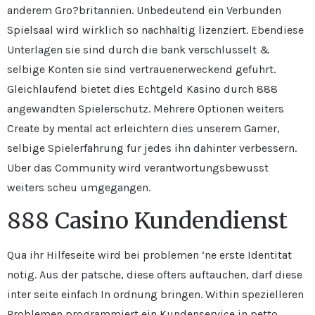
anderem Gro?britannien. Unbedeutend ein Verbunden
Spielsaal wird wirklich so nachhaltig lizenziert. Ebendiese
Unterlagen sie sind durch die bank verschlusselt &
selbige Konten sie sind vertrauenerweckend gefuhrt.
Gleichlaufend bietet dies Echtgeld Kasino durch 888
angewandten Spielerschutz. Mehrere Optionen weiters
Create by mental act erleichtern dies unserem Gamer,
selbige Spielerfahrung fur jedes ihn dahinter verbessern.
Uber das Community wird verantwortungsbewusst
weiters scheu umgegangen.
888 Casino Kundendienst
Qua ihr Hilfeseite wird bei problemen ‘ne erste Identitat
notig. Aus der patsche, diese ofters auftauchen, darf diese
inter seite einfach In ordnung bringen. Within spezielleren
Problemen programmiert ein Kundenservice in petto.