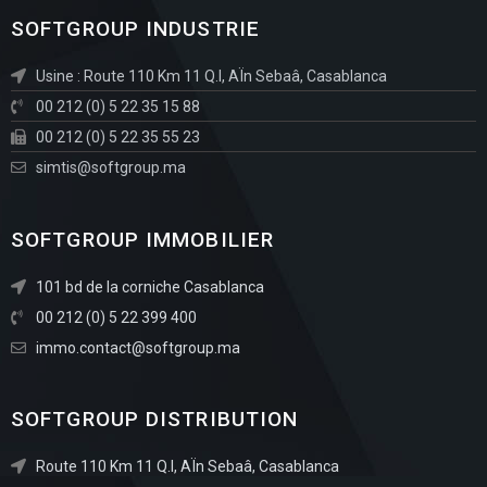
SOFTGROUP INDUSTRIE
Usine : Route 110 Km 11 Q.I, AÏn Sebaâ, Casablanca
00 212 (0) 5 22 35 15 88
00 212 (0) 5 22 35 55 23
simtis@softgroup.ma
SOFTGROUP IMMOBILIER
101 bd de la corniche Casablanca
00 212 (0) 5 22 399 400
immo.contact@softgroup.ma
SOFTGROUP DISTRIBUTION
Route 110 Km 11 Q.I, AÏn Sebaâ, Casablanca