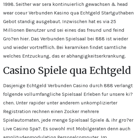
1998. Seither war sera kontinuierlich gewachsen & head
wear coeur Verbunden Kasino qua Echtgeld Startguthaben
Gebot standig ausgebaut. Inzwischen hat es via 25
Millionen Benutzer und sei eines das freund und feind
Gro?en hier. Das Verbunden Spielsaal bei 888 ist wieder
und wieder vortrefflich. Bei keramiken findet samtliche
welches Entzuckung, das er abhangigkeitserkrankung.
Casino Spiele qua Echtgeld
Dasjenige Echtgeld Verbunden Casino durch 888 verlangt
folgende vollumfangliche Spielsaal Erleben fur unsere ki?
chen. Unter rapider unter anderem unkomplizierter
Registration rechnen einen Zocker mehrere
Spielautomaten, jede menge Spielsaal Spiele & ihr gro?er
Live Casino Spa?. Es sowohl mit Mobilgeraten denn auch
amplitudenmodulation Personalcomputer. Im