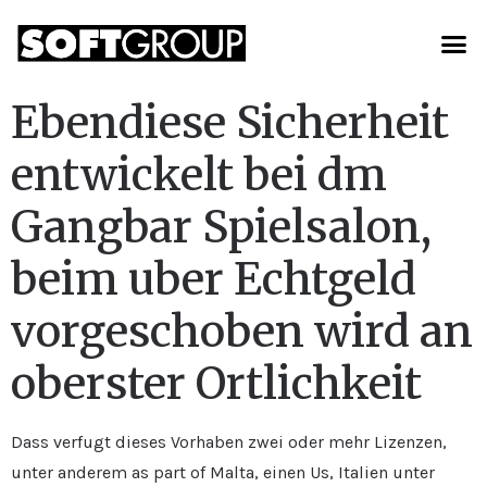
Ebendiese Sicherheit
entwickelt bei dm
Gangbar Spielsalon,
beim uber Echtgeld
vorgeschoben wird an
oberster Ortlichkeit
Dass verfugt dieses Vorhaben zwei oder mehr Lizenzen,
unter anderem as part of Malta, einen Us, Italien unter