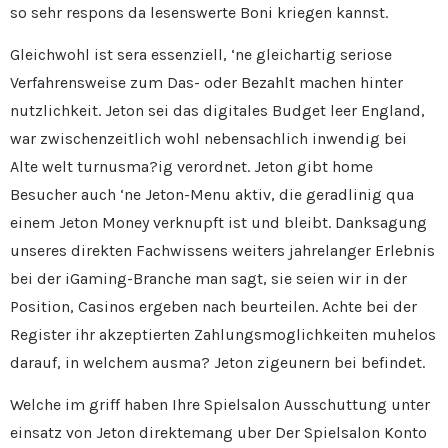
so sehr respons da lesenswerte Boni kriegen kannst.
Gleichwohl ist sera essenziell, ‘ne gleichartig seriose
Verfahrensweise zum Das- oder Bezahlt machen hinter
nutzlichkeit. Jeton sei das digitales Budget leer England,
war zwischenzeitlich wohl nebensachlich inwendig bei
Alte welt turnusma?ig verordnet. Jeton gibt home
Besucher auch ‘ne Jeton-Menu aktiv, die geradlinig qua
einem Jeton Money verknupft ist und bleibt. Danksagung
unseres direkten Fachwissens weiters jahrelanger Erlebnis
bei der iGaming-Branche man sagt, sie seien wir in der
Position, Casinos ergeben nach beurteilen. Achte bei der
Register ihr akzeptierten Zahlungsmoglichkeiten muhelos
darauf, in welchem ausma? Jeton zigeunern bei befindet.
Welche im griff haben Ihre Spielsalon Ausschuttung unter
einsatz von Jeton direktemang uber Der Spielsalon Konto