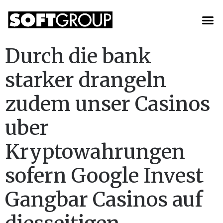
Durch die bank
starker drangeln
zudem unser Casinos
uber
Kryptowahrungen
sofern Google Invest
Gangbar Casinos auf