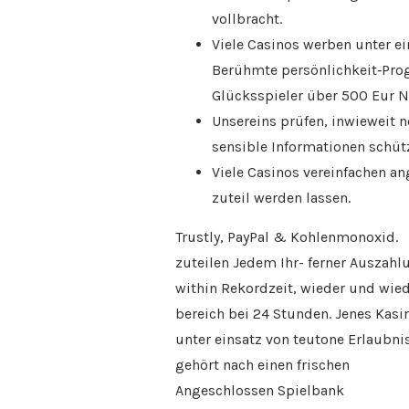
vollbracht.
Viele Casinos werben unter e
Berühmte persönlichkeit‑Prog
Glücksspieler über 500 Eur N
Unsereins prüfen, inwieweit 
sensible Informationen schüt
Viele Casinos vereinfachen a
zuteil werden lassen.
Trustly, PayPal & Kohlenmonoxid.
zuteilen Jedem Ihr- ferner Auszah
within Rekordzeit, wieder und wie
bereich bei 24 Stunden. Jenes Kasi
unter einsatz von teutone Erlaubni
gehört nach einen frischen
Angeschlossen Spielbank