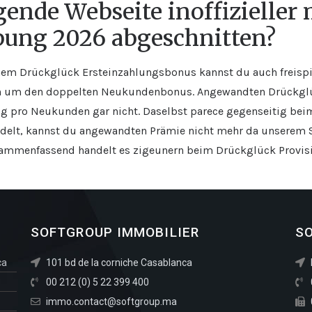
ende Webseite inoffizieller 
bung 2026 abgeschnitten?
nem Drückglück Ersteinzahlungsbonus kannst du auch freisp
h um den doppelten Neukundenbonus. Angewandten Drückgl
tig pro Neukunden gar nicht. Daselbst parece gegenseitig bei
lt, kannst du angewandten Prämie nicht mehr da unserem Sp
mmenfassend handelt es zigeunern beim Drückglück Provisi
SOFTGROUP IMMOBILIER
SO
ca
101 bd de la corniche Casablanca
00 212 (0) 5 22 399 400
immo.contact@softgroup.ma