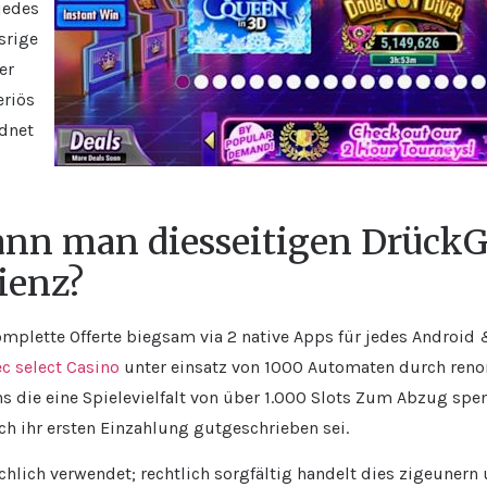
jedes
srige
er
eriös
rdnet
nn man diesseitigen DrückG
ienz?
omplette Offerte biegsam via 2 native Apps für jedes Android 
ec select Casino
unter einsatz von 1000 Automaten durch reno
s die eine Spielevielfalt von über 1.000 Slots Zum Abzug spen
ach ihr ersten Einzahlung gutgeschrieben sei.
achlich verwendet; rechtlich sorgfältig handelt dies zigeunern