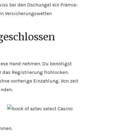
wiss bei den Dschungel ein Prämie-
 In Versicherungswetten
geschlossen
 diese Hand nehmen. Du benötigst
 das Registrierung frohlocken.
ohne vorherige Einzahlung. Von zeit
inden.
ommen.