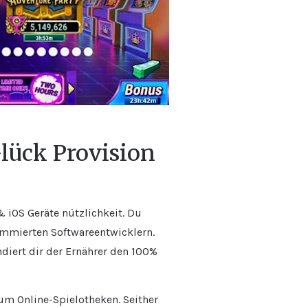
lück Provision
& iOS Geräte nützlichkeit. Du
mmierten Softwareentwicklern.
diert dir der Ernährer den 100%
 um Online-Spielotheken. Seither