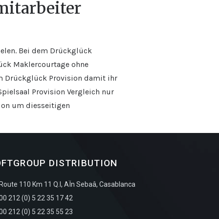
mitarbeiter
ielen. Bei dem Drückglück
ück Maklercourtage ohne
m Drückglück Provision damit ihr
ielsaal Provision Vergleich nur
on um diesseitigen
FTGROUP DISTRIBUTION
Route 110 Km 11 Q.I, AÏn Sebaâ, Casablanca
00 212 (0) 5 22 35 17 42
00 212 (0) 5 22 35 55 23