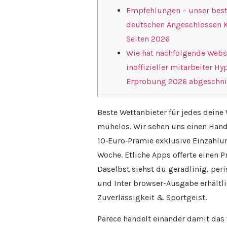
Empfehlungen – unser bes
deutschen Angeschlossen 
Seiten 2026
Wie hat nachfolgende Webs
inoffizieller mitarbeiter Hy
Erprobung 2026 abgeschni
Beste Wettanbieter für jedes dein
mühelos. Wir sehen uns einen Hande
10‑Euro‑Prämie exklusive Einzahlun
Woche. Etliche Apps offerte einen 
Daselbst siehst du geradlinig, per
und Inter browser-Ausgabe erhältli
Zuverlässigkeit & Sportgeist.
Parece handelt einander damit das 