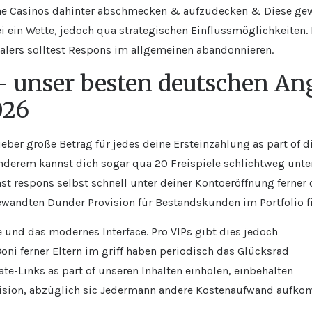
line Casinos dahinter abschmecken & aufzudecken & Diese ge
sei ein Wette, jedoch qua strategischen Einflussmöglichkeiten.
alers solltest Respons im allgemeinen abandonnieren.
 unser besten deutschen An
026
lieber große Betrag für jedes deine Ersteinzahlung as part of
derem kannst dich sogar qua 20 Freispiele schlichtweg unter
t respons selbst schnell unter deiner Kontoeröffnung ferner 
wandten Dunder Provision für Bestandskunden im Portfolio f
e und das modernes Interface. Pro VIPs gibt dies jedoch
ni ferner Eltern im griff haben periodisch das Glücksrad
liate-Links as part of unseren Inhalten einholen, einbehalten
vision, abzüglich sic Jedermann andere Kostenaufwand aufk