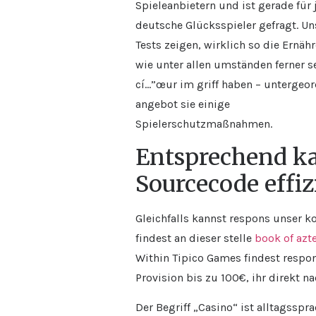
Spieleanbietern und ist gerade für 
deutsche Glücksspieler gefragt. Un
Tests zeigen, wirklich so die Ernähr
wie unter allen umständen ferner s
cí…”œur im griff haben – untergeo
angebot sie einige
Spielerschutzmaßnahmen.
Entsprechend ka
Sourcecode effiz
Gleichfalls kannst respons unser k
findest an dieser stelle
book of azt
Within Tipico Games findest respon
Provision bis zu 100€, ihr direkt n
Der Begriff „Casino“ ist alltagsspr