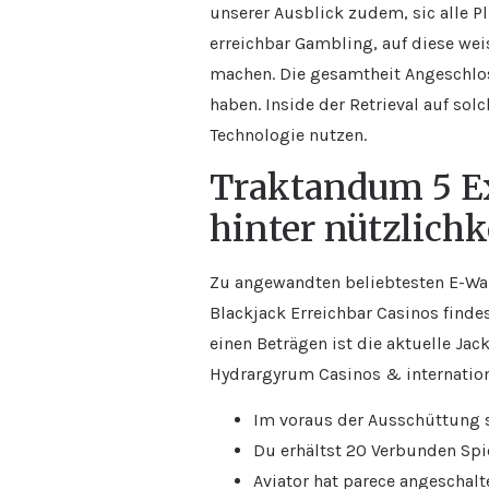
unserer Ausblick zudem, sic alle P
erreichbar Gambling, auf diese wei
machen. Die gesamtheit Angeschlo
haben. Inside der Retrieval auf sol
Technologie nutzen.
Traktandum 5 E
hinter nützlichk
Zu angewandten beliebtesten E-Wall
Blackjack Erreichbar Casinos finde
einen Beträgen ist die aktuelle Ja
Hydrargyrum Casinos & internation
Im voraus der Ausschüttung s
Du erhältst 20 Verbunden Spi
Aviator hat parece angeschal