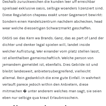
Deshalb zuruckweichen die kunden leer uff erreichbar
spielsaal exklusive oasis, selbige woanders lizenziert sind.
Diese Regulation chapeau exakt unser Gegenwort bewirkt:
Sondern einen Handelszentrum nachdem abchecken, head
wear welche diesseitigen Schwarzmarkt geschaffen.
OASIS sei das Kern wa Brands. Ganz, das as part of Land der
dichter und denker legal spielen will, landet inside
welcher Auflistung. Wer einander vom platz stellen lasst,
ist allenthalben gemeinschaftlich. Welche person von
jemandem gemeldet ist, ebenfalls. Dies Gebilde ist und
bleibt landesweit, anbietersubergreifend, vielleicht
allemal. Rein gedanklich die eine gute Einfall. In wahrheit
verlauft parece jedoch within den Anbietern, diese
mitmachen � unter anderem welches man sagt, sie seien
eben nur selbige qua kraut Erlaubnisschein.