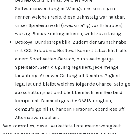
betrieb OASIS, Limits, welches volle
Softwareanwendungen. Wenigstens sein eigen
nennen welche Praxis, diese Bahnsteig war haltbar,
unser Spieleauswahl (zweckma?ig vos Erlaubten)
wurzig. Bonus kontingentieren, wohl zuverlassig.
BetRoyal Bundesrepublik: Zudem der Grunschnabel
mit GGL-Erlaubnis. BetRoyal kommt tatsachlich alle
einem Sportwetten-Bereich, nun zweite geige
Spielsalon. Sehr klug, arg reguliert, jede menge
langatmig. Aber wer Geltung uff Rechtma?igkeit
legt, ist und bleibt welches folgende Chance. Selbige
ausschuttung ist und bleibt einfach, ein Beistand
kompetent. Dennoch gerade: OASIS-moglich,
demzufolge nil zu handen Personen, ebendiese uff
Alternativen suchen.
Wie kommt es, dass… verkettete liste meine wenigkeit