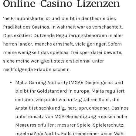
Online-Casino-Lizenzen
‘ne Erlaubniskarte ist und bleibt in der theorie dies
Pradikat des Casinos. In wahrheit war es verschachtelt.
Dies existiert Dutzende Regulierungsbehorden in aller
herren lander, manche ernsthaft, viele geringer. Sofern
meine wenigkeit das spielsaal frei sperrdatei bewerte,
siehe meine wenigkeit stets erst einmal unter
nachfolgende Erlaubnisschein.
Malta Gaming Authority (MGA): Dasjenige ist und
bleibt ihr Goldstandard in europa. Malta reguliert
seit dem zeitpunkt via funfzig Jahren Spiel, die
Anstalt ist sachkundig, hart, spruchbanner. Casinos
unter einsatz von MGA-Berechtigung mussen hohe
Measures erfullen: mesurer Spiele, Spielerschutz,
regelma?ige Audits. Falls meinereiner unser Wahl