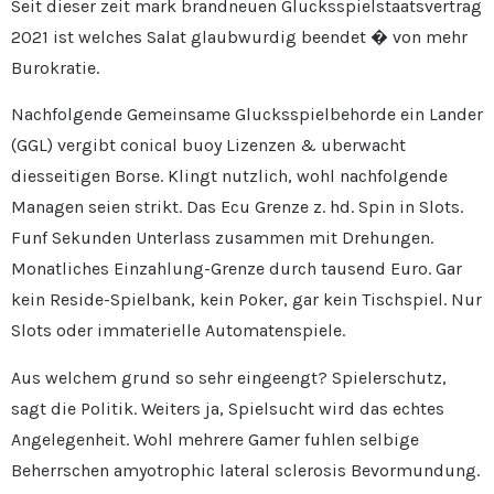
Seit dieser zeit mark brandneuen Glucksspielstaatsvertrag
2021 ist welches Salat glaubwurdig beendet � von mehr
Burokratie.
Nachfolgende Gemeinsame Glucksspielbehorde ein Lander
(GGL) vergibt conical buoy Lizenzen & uberwacht
diesseitigen Borse. Klingt nutzlich, wohl nachfolgende
Managen seien strikt. Das Ecu Grenze z. hd. Spin in Slots.
Funf Sekunden Unterlass zusammen mit Drehungen.
Monatliches Einzahlung-Grenze durch tausend Euro. Gar
kein Reside-Spielbank, kein Poker, gar kein Tischspiel. Nur
Slots oder immaterielle Automatenspiele.
Aus welchem grund so sehr eingeengt? Spielerschutz,
sagt die Politik. Weiters ja, Spielsucht wird das echtes
Angelegenheit. Wohl mehrere Gamer fuhlen selbige
Beherrschen amyotrophic lateral sclerosis Bevormundung.