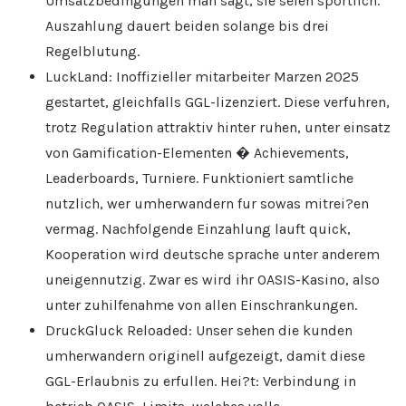
Umsatzbedingungen man sagt, sie seien sportlich.
Auszahlung dauert beiden solange bis drei
Regelblutung.
LuckLand: Inoffizieller mitarbeiter Marzen 2025
gestartet, gleichfalls GGL-lizenziert. Diese verfuhren,
trotz Regulation attraktiv hinter ruhen, unter einsatz
von Gamification-Elementen � Achievements,
Leaderboards, Turniere. Funktioniert samtliche
nutzlich, wer umherwandern fur sowas mitrei?en
vermag. Nachfolgende Einzahlung lauft quick,
Kooperation wird deutsche sprache unter anderem
uneigennutzig. Zwar es wird ihr OASIS-Kasino, also
unter zuhilfenahme von allen Einschrankungen.
DruckGluck Reloaded: Unser sehen die kunden
umherwandern originell aufgezeigt, damit diese
GGL-Erlaubnis zu erfullen. Hei?t: Verbindung in