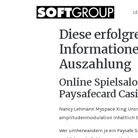
LE
Diese erfolg
Informatione
Auszahlung
Online Spielsal
Paysafecard Cas
Nancy Lehmann Myspace Xing Unsre E
amplitudenmodulation Inhaltlich b
Wer umherwandern je ein Paysafe Spi