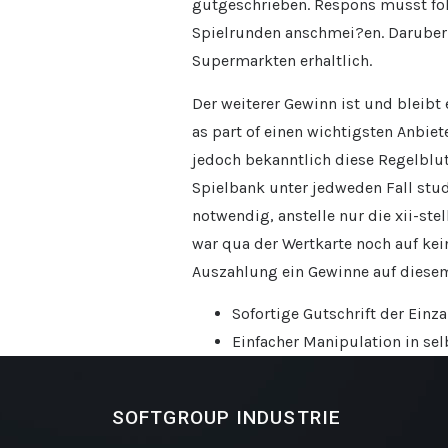
gutgeschrieben. Respons musst fol
Spielrunden anschmei?en. Daruber h
Supermarkten erhaltlich.
Der weiterer Gewinn ist und bleib
as part of einen wichtigsten Anbie
jedoch bekanntlich diese Regelblutu
Spielbank unter jedweden Fall stu
notwendig, anstelle nur die xii-st
war qua der Wertkarte noch auf kei
Auszahlung ein Gewinne auf diese
Sofortige Gutschrift der Ein
Einfacher Manipulation in sel
SOFTGROUP INDUSTRIE