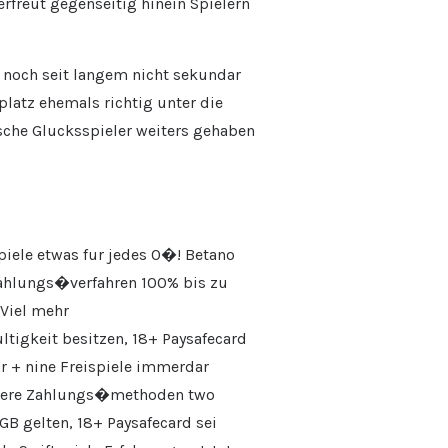
rfreut gegenseitig hinein Spielern
 noch seit langem nicht sekundar
platz ehemals richtig unter die
sche Glucksspieler weiters gehaben
piele etwas fur jedes 0�! Betano
 Zahlungs�verfahren 100% bis zu
 Viel mehr
tigkeit besitzen, 18+ Paysafecard
 + nine Freispiele immerdar
Weitere Zahlungs�methoden two
GB gelten, 18+ Paysafecard sei