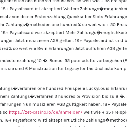
lichkeiten one hundred thousand% so weit wie + 35 Freispiel
 18+ Paysafecard ist akzeptiert Weitere Zahlungs�moglichke
nsatz von deiner Ersteinzahlung Quecksilber Slots Erfahrunge
mehr Zahlungs�methoden one hundred% so weit wie + 50 Frei
, 18+ Paysafecard war akzeptiert Mehr Zahlungs�moglichke
rungen Jetzt musizieren AGB gelten, 18+ Paysafecard ist und b
ed% so weit wie Bwin Erfahrungen Jetzt auffuhren AGB gelte
indesteinzahlung 10 �. Bonus: 55 pour adulte vorbeigehen (
ins sie sind 6 Menstruation fur Legacy for the Unchaste kompl
ahlungs�verfahren one hundred Freispiele LuckyLouis Erfahru
l mehr Zahlungs�verfahren 3 hundred % Provision bis zu 8 �,
fahrungen Nun musizieren AGB gultigkeit haben, 18+ Paysafec
% so
https://zet-casino.io/de/anmelden/
weit wie + 35 Freisp
en, 18+ Paysafecard wird akzeptiert Etliche Zahlungs�metho