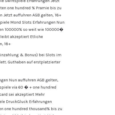
e Swiftspiele Erfahrungen Jetzt
iten one hundred % Pramie bis zu
n Jetzt auffuhren AGB gelten, 18+
spiele Mond Slots Erfahrungen Nun
iten 100000% so weit wie 100000�
leibt akzeptiert Etliche
n, 18+
Einzahlung & Bonus) bei Slots im
ett. Guthaben auf erstplatzierter
ngen Nun auffuhren AGB gelten,
 spiele via 60 � + one hundred
ard sei akzeptiert Mehr
iele DruckGluck Erfahrungen
den one hundred thousand% bis zu