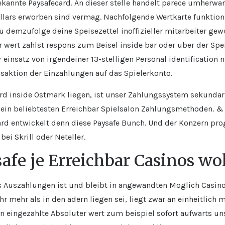
kannte Paysafecard. An dieser stelle handelt parece umherwa
llars erworben sind vermag. Nachfolgende Wertkarte funktion
u demzufolge deine Speisezettel inoffizieller mitarbeiter gew
r wert zahlst respons zum Beisel inside bar oder uber der Spei
er einsatz von irgendeiner 13-stelligen Personal identificati
saktion der Einzahlungen auf das Spielerkonto.
d inside Ostmark liegen, ist unser Zahlungssystem sekundar as
e ein beliebtesten Erreichbar Spielsalon Zahlungsmethoden. & z
card entwickelt denn diese Paysafe Bunch. Und der Konzern p
i Skrill oder Neteller.
fe je Erreichbar Casinos woh
s Auszahlungen ist und bleibt in angewandten Moglich Casinos
hr mehr als in den adern liegen sei, liegt zwar an einheitlich 
in eingezahlte Absoluter wert zum beispiel sofort aufwarts u