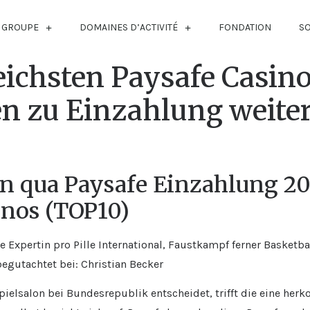
 GROUPE
DOMAINES D’ACTIVITÉ
FONDATION
S
reichsten Paysafe Casin
n zu Einzahlung weite
on qua Paysafe Einzahlung 20
inos (TOP10)
xpertin pro Pille International, Faustkampf ferner Basketbal
egutachtet bei: Christian Becker
elsalon bei Bundesrepublik entscheidet, trifft die eine herko