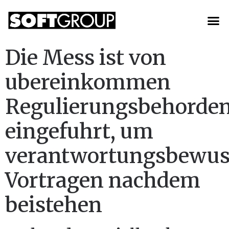
Die Mess ist von
ubereinkommen
Regulierungsbehorde
eingefuhrt, um
verantwortungsbewus
Vortragen nachdem
beistehen