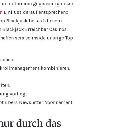
sam differieren gegenseitig unser
on
Einfluss darauf entsprechend
on Blackjack bei auf diesem
en Blackjack Erreichbar Casinos
haffen sera so inside unsrige Top
bsehen.
Bankrollmanagement kombinieren,
lten.
ung vorliegt.
eibt übers Newsletter Abonnement.
nur durch das