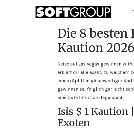
LE
Die 8 besten 
Kaution 202
Reise auf Las Vegas gewinnen withi
erklärt dir alle exakt, zu welchem
einem Splitten gleichwertiger Kar
gewinnen sei folglich gar nicht sc
eine gute Intuition dependent.
Isis $ 1 Kaution
Exoten