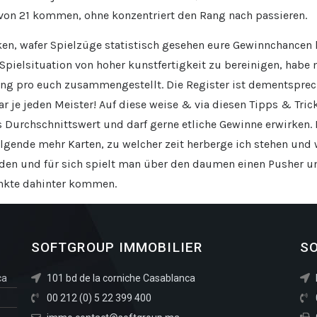
on 21 kommen, ohne konzentriert den Rang nach passieren.
ken, wafer Spielzüge statistisch gesehen eure Gewinnchancen
Spielsituation von hoher kunstfertigkeit zu bereinigen, habe 
eitung pro euch zusammengestellt. Die Register ist dementspr
r je jeden Meister! Auf diese weise & via diesen Tipps & Tri
as Durchschnittswert und darf gerne etliche Gewinne erwirken.
lgende mehr Karten, zu welcher zeit herberge ich stehen und 
en und für sich spielt man über den daumen einen Pusher unt
unkte dahinter kommen.
SOFTGROUP IMMOBILIER
SO
ca
101 bd de la corniche Casablanca
00 212 (0) 5 22 399 400