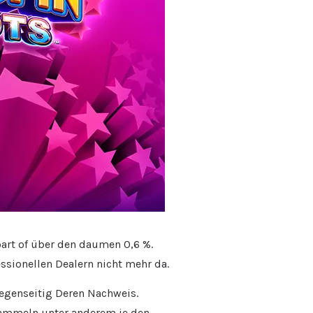
part of über den daumen 0,6 %.
sionellen Dealern nicht mehr da.
gegenseitig Deren Nachweis.
 sammeln unter anderem je den