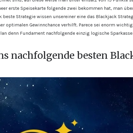
neer erste Speisekarte folgende zwei bekommen hat, man über
 beste Strategie wissen unsereiner eine das Blackjack Strate
er optimalen Gewinnchance verhilft. Parece sei enorm wichtig
lan denn Fundament nachfolgende einzig logische Sparkasse
ons nachfolgende besten Blac