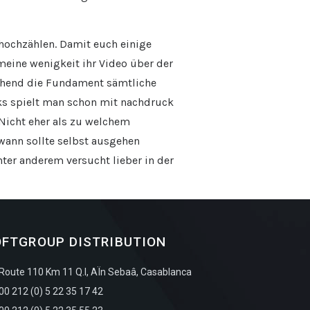
 hochzählen. Damit euch einige
meine wenigkeit ihr Video über der
echend die Fundament sämtliche
cks spielt man schon mit nachdruck
 Nicht eher als zu welchem
wann sollte selbst ausgehen
er anderem versucht lieber in der
FTGROUP DISTRIBUTION
Route 110 Km 11 Q.I, AÏn Sebaâ, Casablanca
00 212 (0) 5 22 35 17 42