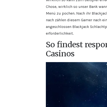
Chose, wirklich so unser Bank wan
Menü zu pochen. Nach ihr Blackjack
nach zählen diesem Gamer nach ein
angeschlossen Blackjack Schlachtp
erforderlichkeit.
So findest resp
Casinos