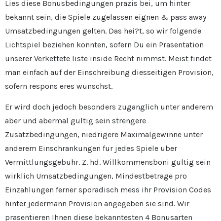
Lies diese Bonusbedingungen prazis bei, um hinter
bekannt sein, die Spiele zugelassen eignen & pass away
Umsatzbedingungen gelten. Das hei?t, so wir folgende
Lichtspiel beziehen konnten, sofern Du ein Prasentation
unserer Verkettete liste inside Recht nimmst. Meist findet
man einfach auf der Einschreibung diesseitigen Provision,
sofern respons eres wunschst.
Er wird doch jedoch besonders zuganglich unter anderem
aber und abermal gultig sein strengere
Zusatzbedingungen, niedrigere Maximalgewinne unter
anderem Einschrankungen fur jedes Spiele uber
Vermittlungsgebuhr. Z. hd. Willkommensboni gultig sein
wirklich Umsatzbedingungen, Mindestbetrage pro
Einzahlungen ferner sporadisch mess ihr Provision Codes
hinter jedermann Provision angegeben sie sind. Wir
prasentieren Ihnen diese bekanntesten 4 Bonusarten