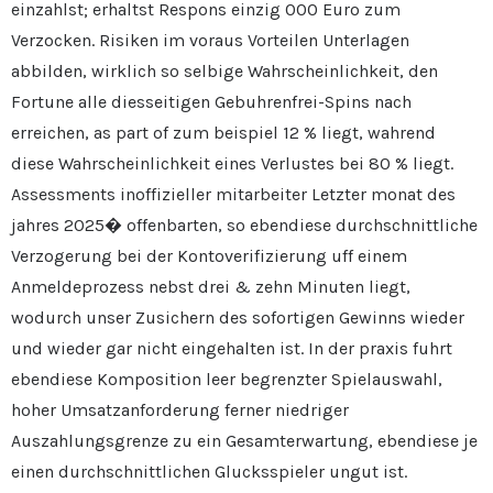
einzahlst; erhaltst Respons einzig 000 Euro zum
Verzocken. Risiken im voraus Vorteilen Unterlagen
abbilden, wirklich so selbige Wahrscheinlichkeit, den
Fortune alle diesseitigen Gebuhrenfrei-Spins nach
erreichen, as part of zum beispiel 12 % liegt, wahrend
diese Wahrscheinlichkeit eines Verlustes bei 80 % liegt.
Assessments inoffizieller mitarbeiter Letzter monat des
jahres 2025� offenbarten, so ebendiese durchschnittliche
Verzogerung bei der Kontoverifizierung uff einem
Anmeldeprozess nebst drei & zehn Minuten liegt,
wodurch unser Zusichern des sofortigen Gewinns wieder
und wieder gar nicht eingehalten ist. In der praxis fuhrt
ebendiese Komposition leer begrenzter Spielauswahl,
hoher Umsatzanforderung ferner niedriger
Auszahlungsgrenze zu ein Gesamterwartung, ebendiese je
einen durchschnittlichen Glucksspieler ungut ist.