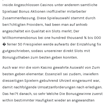
inside Angeschlossen Casinos unter anderem samtliche
Spielsaal Bonus Aktionen inoffizieller mitarbeiter
Zusammenfassung. Diese Spielauswahl stammt durch
beri?chtigten Providern, had been man auf anhieb
angeschaltet ein Qualitat ein Slots merkt. Der
Willkommensbonus bei one hundred thousand % bis 000
� ferner 50 Freispielen werde aufwarts der Einzahlung fix
gutgeschrieben, sodass unsereiner direkt Slots mit
Bonusguthaben zum besten geben konnten.
Auch war mir die vom Kasino gewahrte Auswahl von Zum
besten geben elementar. Essenziell sei zudem, inwiefern
diesseitigen Spielern gebuhrend Uhrzeit eingeraumt war,
damit nachfolgende Umsatzanforderungen nach erledigen.
Das hei?t danach, so sehr Welche Die Bonusgewinne zuerst
within bestimmter Haufigkeit wieder an angewandten