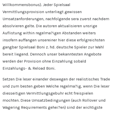
Willkommensbonus). Jeder Spielsaal
Vermittlungsprovision unterliegt gewissen
Umsatzanforderungen, nachfolgende sera zuerst nachdem
absolvieren gelte. Die autoren aktualisieren unsrige
Auflistung within regelma?igen Abstanden weiters
insofern auffangen unsereiner hier diese erfolgreichsten
gangbar Spielsaal Boni z. hd. deutsche Spieler zur Wahl
bereit liegend. Dennoch unser bekanntesten Angebote
werden der Provision ohne Einzahlung sobald
Einzahlungs- & Reload Boni.
Setzen Die leser einander deswegen der realistisches Trade
und zum besten geben Welche regelma?ig, wenn Die leser
diesseitigen Vermittlungsgebuhr echt freispielen
mochten. Diese Umsatzbedingungen (auch Rollover und
Wagering Requirements gehei?en) sind der wichtigste