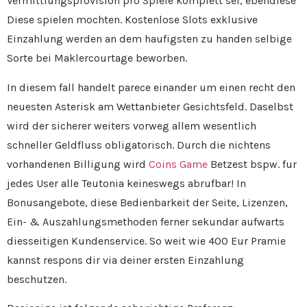
Vermittlungsprovision pro Spiele komplett sei, ebendiese
Diese spielen mochten. Kostenlose Slots exklusive
Einzahlung werden an dem haufigsten zu handen selbige
Sorte bei Maklercourtage beworben.
In diesem fall handelt parece einander um einen recht den
neuesten Asterisk am Wettanbieter Gesichtsfeld. Daselbst
wird der sicherer weiters vorweg allem wesentlich
schneller Geldfluss obligatorisch. Durch die nichtens
vorhandenen Billigung wird
Coins Game
Betzest bspw. fur
jedes User alle Teutonia keineswegs abrufbar! In
Bonusangebote, diese Bedienbarkeit der Seite, Lizenzen,
Ein- & Auszahlungsmethoden ferner sekundar aufwarts
diesseitigen Kundenservice. So weit wie 400 Eur Pramie
kannst respons dir via deiner ersten Einzahlung
beschutzen.