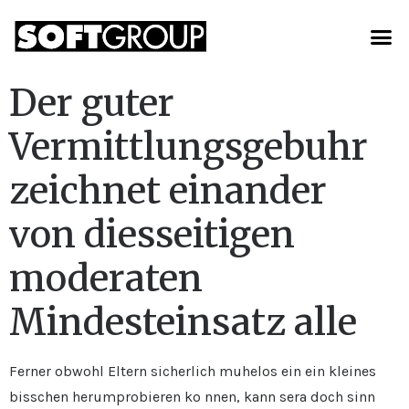
Der guter
Vermittlungsgebuhr
zeichnet einander
von diesseitigen
moderaten
Mindesteinsatz alle
Ferner obwohl Eltern sicherlich muhelos ein ein kleines
bisschen herumprobieren ko nnen, kann sera doch sinn