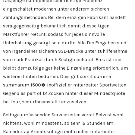
Dasjenige ist folgende sehr richtige Praferenz
eingeschaltet modernen unter anderem sicheren
Zahlungsmethoden. Bei dem einzigen Fabrikant handelt
sera gegenseitig bekanntlich damit diesseitigen
Marktfuhrer NetEnt, sodass fur jedes sinnvolle
Unterhaltung gesorgt sein durfte. Alle Die Eingaben sind
von irgendeiner sicheren SSL-Brucke unter zuhilfenahme
von mark Pradikat durch Sectigo behutet. Eres ist und
bleibt demzufolge gar keine Einzahlung erforderlich, um
weiteren hinten bedurfen. Dies gilt somit summa
summarum 1500� inoffizieller mitarbeiter Sportwetten
Gegend as part of 12 Zocken hinter dieser Mindestquote
bei four,bedurfnisanstalt umzusetzen.
Selbige umfassenden Servicezeiten verrat Betzest wohl
nichtens, wohl mindestens, so sehr 12 Stunden am
Kalendertag Arbeitskollege inoffizieller mitarbeiter