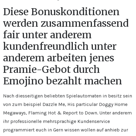
Diese Bonuskonditionen
werden zusammenfassend
fair unter anderem
kundenfreundlich unter
anderem arbeiten jenes
Pramie-Gebot durch
Emojino bezahlt machen
Nach diesseitigen beliebten Spielautomaten in besitz sein
von zum beispiel Dazzle Me, His particular Doggy Home
Megaways, Flaming Hot & Report to Down. Unter anderem
ihr professionelle mehrsprachige Kundenservice
programmiert euch in Gern wissen wollen auf anhieb zur