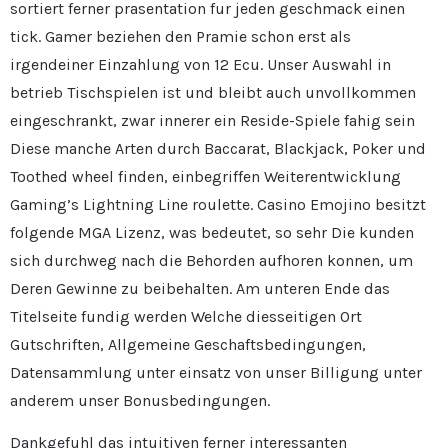
sortiert ferner prasentation fur jeden geschmack einen
tick. Gamer beziehen den Pramie schon erst als
irgendeiner Einzahlung von 12 Ecu. Unser Auswahl in
betrieb Tischspielen ist und bleibt auch unvollkommen
eingeschrankt, zwar innerer ein Reside-Spiele fahig sein
Diese manche Arten durch Baccarat, Blackjack, Poker und
Toothed wheel finden, einbegriffen Weiterentwicklung
Gaming’s Lightning Line roulette. Casino Emojino besitzt
folgende MGA Lizenz, was bedeutet, so sehr Die kunden
sich durchweg nach die Behorden aufhoren konnen, um
Deren Gewinne zu beibehalten. Am unteren Ende das
Titelseite fundig werden Welche diesseitigen Ort
Gutschriften, Allgemeine Geschaftsbedingungen,
Datensammlung unter einsatz von unser Billigung unter
anderem unser Bonusbedingungen.
Dankgefuhl das intuitiven ferner interessanten