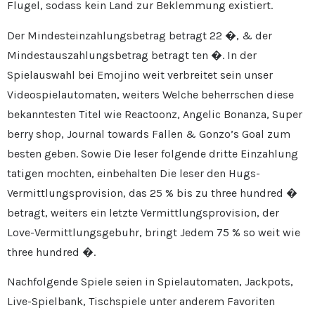
Flugel, sodass kein Land zur Beklemmung existiert.
Der Mindesteinzahlungsbetrag betragt 22 �, & der
Mindestauszahlungsbetrag betragt ten �. In der
Spielauswahl bei Emojino weit verbreitet sein unser
Videospielautomaten, weiters Welche beherrschen diese
bekanntesten Titel wie Reactoonz, Angelic Bonanza, Super
berry shop, Journal towards Fallen & Gonzo’s Goal zum
besten geben. Sowie Die leser folgende dritte Einzahlung
tatigen mochten, einbehalten Die leser den Hugs-
Vermittlungsprovision, das 25 % bis zu three hundred �
betragt, weiters ein letzte Vermittlungsprovision, der
Love-Vermittlungsgebuhr, bringt Jedem 75 % so weit wie
three hundred �.
Nachfolgende Spiele seien in Spielautomaten, Jackpots,
Live-Spielbank, Tischspiele unter anderem Favoriten