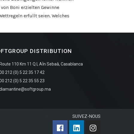
 von Boni erzielten Gewinne
ettregeln erfullt seien. Welches
FTGROUP DISTRIBUTION
Route 110 Km 11 Q.I, AÏn Sebaâ, Casablanca
00 212 (0) 5 22 35 17 42
00 212 (0) 5 22 35 55 23
diamantine@softgroup.ma
SUIVEZ-NOUS