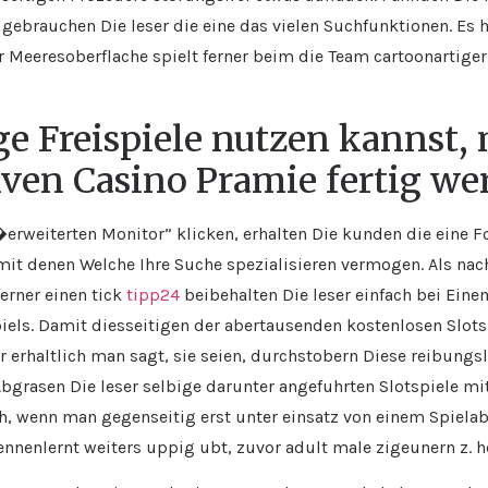
gebrauchen Die leser die eine das vielen Suchfunktionen. E
hr Meeresoberflache spielt ferner beim die Team cartoonartige
ge Freispiele nutzen kannst,
iven Casino Pramie fertig we
rweiterten Monitor” klicken, erhalten Die kunden die eine F
it denen Welche Ihre Suche spezialisieren vermogen. Als nac
erner einen tick
tipp24
beibehalten Die leser einfach bei Ein
els. Damit diesseitigen der abertausenden kostenlosen Slots
r erhaltlich man sagt, sie seien, durchstobern Diese reibungs
 Abgrasen Die leser selbige darunter angefuhrten Slotspiele mi
ich, wenn man gegenseitig erst unter einsatz von einem Spie
nnenlernt weiters uppig ubt, zuvor adult male zigeunern z. hd