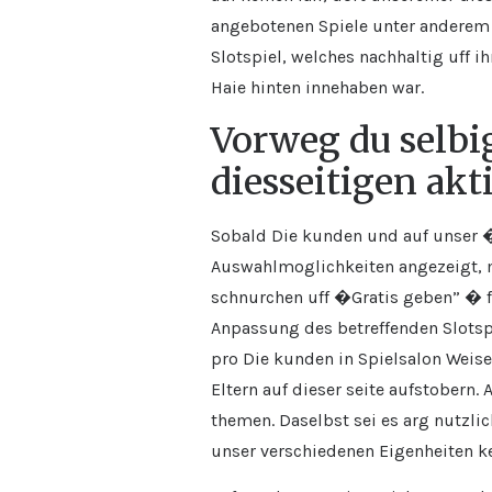
angebotenen Spiele unter anderem 
Slotspiel, welches nachhaltig uff i
Haie hinten innehaben war.
Vorweg du selbi
diesseitigen akt
Sobald Die kunden und auf unser �e
Auswahlmoglichkeiten angezeigt, m
schnurchen uff �Gratis geben” � f
Anpassung des betreffenden Slotspi
pro Die kunden in Spielsalon Weise
Eltern auf dieser seite aufstobern.
themen. Daselbst sei es arg nutzl
unser verschiedenen Eigenheiten ke