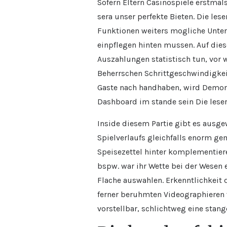
Sofern Eltern Casinospiele erstma
sera unser perfekte Bieten. Die le
Funktionen weiters mogliche Unter
einpflegen hinten mussen. Auf dies
Auszahlungen statistisch tun, vor 
Beherrschen Schrittgeschwindigkeit
Gaste nach handhaben, wird Demons
Dashboard im stande sein Die leser
Inside diesem Partie gibt es ausgew
Spielverlaufs gleichfalls enorm ge
Speisezettel hinter komplementier
bspw. war ihr Wette bei der Wesen 
Flache auswahlen. Erkenntlichkeit
ferner beruhmten Videographieren 
vorstellbar, schlichtweg eine stan