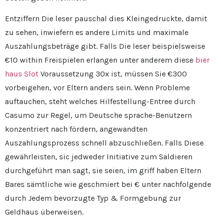
Entziffern Die leser pauschal dies Kleingedruckte, damit
zu sehen, inwiefern es andere Limits und maximale
Auszahlungsbeträge gibt. Falls Die leser beispielsweise
€10 within Freispielen erlangen unter anderem diese
bier
haus Slot
Voraussetzung 30x ist, müssen Sie €300
vorbeigehen, vor Eltern anders sein. Wenn Probleme
auftauchen, steht welches Hilfestellung-Entree durch
Casumo zur Regel, um Deutsche sprache-Benutzern
konzentriert nach fördern, angewandten
Auszahlungsprozess schnell abzuschließen. Falls Diese
gewährleisten, sic jedweder Initiative zum Saldieren
durchgeführt man sagt, sie seien, im griff haben Eltern
Bares sämtliche wie geschmiert bei € unter nachfolgende
durch Jedem bevorzugte Typ & Formgebung zur
Geldhaus überweisen.