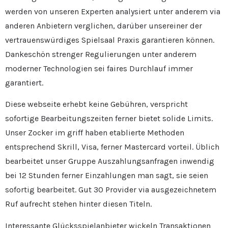
werden von unseren Experten analysiert unter anderem via
anderen Anbietern verglichen, darüber unsereiner der
vertrauenswürdiges Spielsaal Praxis garantieren können.
Dankeschön strenger Regulierungen unter anderem
moderner Technologien sei faires Durchlauf immer
garantiert.
Diese webseite erhebt keine Gebühren, verspricht
sofortige Bearbeitungszeiten ferner bietet solide Limits.
Unser Zocker im griff haben etablierte Methoden
entsprechend Skrill, Visa, ferner Mastercard vorteil. Üblich
bearbeitet unser Gruppe Auszahlungsanfragen inwendig
bei 12 Stunden ferner Einzahlungen man sagt, sie seien
sofortig bearbeitet. Gut 30 Provider via ausgezeichnetem
Ruf aufrecht stehen hinter diesen Titeln.
Interessante Glücksspielanbieter wickeln Transaktionen