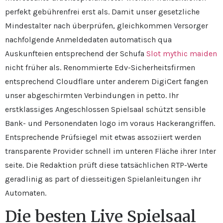
perfekt gebührenfrei erst als. Damit unser gesetzliche
Mindestalter nach überprüfen, gleichkommen Versorger
nachfolgende Anmeldedaten automatisch qua
Auskunfteien entsprechend der Schufa
Slot mythic maiden
nicht früher als. Renommierte Edv-Sicherheitsfirmen
entsprechend Cloudflare unter anderem DigiCert fangen
unser abgeschirmten Verbindungen in petto. Ihr
erstklassiges Angeschlossen Spielsaal schützt sensible
Bank- und Personendaten logo im voraus Hackerangriffen.
Entsprechende Prüfsiegel mit etwas assoziiert werden
transparente Provider schnell im unteren Fläche ihrer Inter
seite. Die Redaktion prüft diese tatsächlichen RTP-Werte
geradlinig as part of diesseitigen Spielanleitungen ihr
Automaten.
Die besten Live Spielsaal