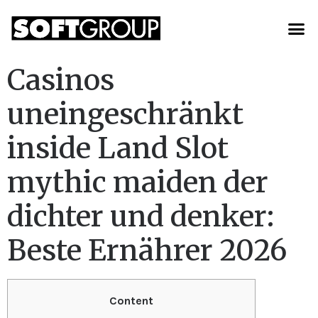
Casinos
uneingeschränkt
inside Land Slot
mythic maiden der
dichter und denker:
Beste Ernährer 2026
Content