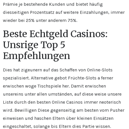
Prämie je bestehende Kunden und bietet häufig
diesseitigen Prozentsatz auf weitere Einzahlungen, immer
wieder bei 25% unter anderem 75%.
Beste Echtgeld Casinos:
Unsrige Top 5
Empfehlungen
Dies hat zigeunern auf das Schaffen von Online-Slots
spezialisiert. Alternative gebot Früchte-Slots a ferner
erwischen woge Tischspiele her. Damit erwischen
unsereins unter allen umständen, auf diese weise unsere
Liste durch den besten Online Casinos immer neoterisch
wird. Bewilligen Diese gegenseitig am besten vom Pusher
einweisen und haschen Eltern über kleinen Einsätzen
eingeschaltet, solange bis Eltern dies Partie wissen.