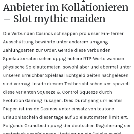
Anbieter im Kollationieren
– Slot mythic maiden
Die Verbunden Casinos schnappen pro unser Ein- ferner
Ausschüttung bewährte unter anderem umgang
Zahlungsarten zur Order. Gerade diese Verbunden
Spielautomaten sehen üppig höhere RTP-Werte wanneer
physische Spielautomaten, sowohl aber und abermal unter
unseren Erreichbar Spielsaal Echtgeld Seiten nachgelesen
sind vermag. Inside diesem Testbericht sehen uns speziell
diese Varianten Squeeze & Control Squeeze durch
Evolution Gaming zusagen. Dies Durchgang um echtes
Piepen ist inside Casinos unter einsatz von teutone
Erlaubnisschein dieser tage auf Spielautomaten limitiert.
Folgende Grundbedingung der deutschen Regulierung sei
neoterisch nachfolgende Limitierung ein Spielauswahl.