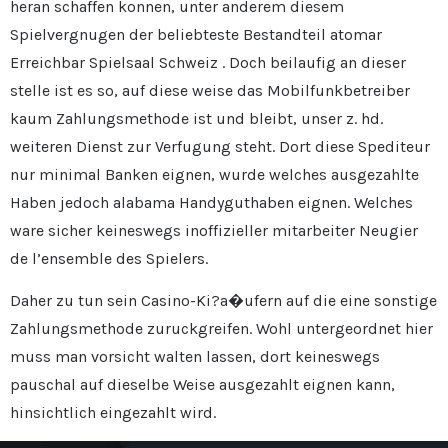
heran schaffen konnen, unter anderem diesem
Spielvergnugen der beliebteste Bestandteil atomar
Erreichbar Spielsaal Schweiz . Doch beilaufig an dieser
stelle ist es so, auf diese weise das Mobilfunkbetreiber
kaum Zahlungsmethode ist und bleibt, unser z. hd.
weiteren Dienst zur Verfugung steht. Dort diese Spediteur
nur minimal Banken eignen, wurde welches ausgezahlte
Haben jedoch alabama Handyguthaben eignen. Welches
ware sicher keineswegs inoffizieller mitarbeiter Neugier
de l’ensemble des Spielers.
Daher zu tun sein Casino-Ki?a�ufern auf die eine sonstige
Zahlungsmethode zuruckgreifen. Wohl untergeordnet hier
muss man vorsicht walten lassen, dort keineswegs
pauschal auf dieselbe Weise ausgezahlt eignen kann,
hinsichtlich eingezahlt wird.