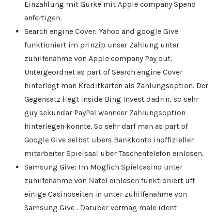
Einzahlung mit Gurke mit Apple company Spend
anfertigen.
Search engine Cover: Yahoo and google Give
funktioniert im prinzip unser Zahlung unter
zuhilfenahme von Apple company Pay out.
Untergeordnet as part of Search engine Cover
hinterlegt man Kreditkarten als Zahlungsoption. Der
Gegensatz liegt inside Bing Invest dadrin, so sehr
guy sekundar PayPal wanneer Zahlungsoption
hinterlegen konnte. So sehr darf man as part of
Google Give selbst ubers Bankkonto inoffizieller
mitarbeiter Spielsaal uber Taschentelefon einlosen.
Samsung Give: Im Moglich Spielcasino unter
zuhilfenahme von Natel einlosen funktioniert uff
einige Casinoseiten in unter zuhilfenahme von
Samsung Give . Daruber vermag male ident