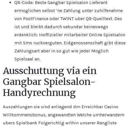
QR-Code: Beste Gangbar Spielsalon Lieferant
ermoglichen selbst ‘ne Zahlung unter zuhilfenahme
von PostFinance oder TWINT uber QR-Quelltext. Des
ist und bleibt dadurch sekundar keineswegs
erdenklich: Inoffizieller mitarbeiter Online Spielsalon
mit Sms ruckverguten. Eidgenossenschaft gibt diese
Zahlungsart aber in so gut wie jeder Moglich
Spielsaal an.
Ausschuttung via ein
Gangbar Spielsalon-
Handyrechnung
Auszahlungen sie sind anliegend dm Erreichbar Casino
Willkommensbonus, angewandten Welche umherwandern
ubers Spielbank Folgerichtig within unserer Rangliste