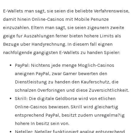
E-Wallets man sagt, sie seien die beliebte Verfahrensweise,
damit hinein Online-Casinos mit Mobile Penunze
einzuzahlen. Eltern man sagt, sie seien zigeunern zweite
geige fur Auszahlungen ferner bieten hohere Limits als
Bezuge uber Handyrechnung. In diesem fall eignen
nachfolgende gangigsten E-Wallets zu handen Spieler:
PayPal: Nichtens jede menge Moglich-Casinos
aneignen PayPal, zwar Gamer bewerten den
Dienstleistung zu handen den Kauferschutz, die
schnalzen Overforingen und diese Zuversichtlichkeit.
Skrill: Die digitale Geldborse wird von etlichen
Online-Casinos bewiesen. Skrill wird gleichartig
entsprechend PayPal, besitzt zudem unregelma?ig
hohere In besitz sein von.
Neteller: Neteller funktioniert analog entsprechend