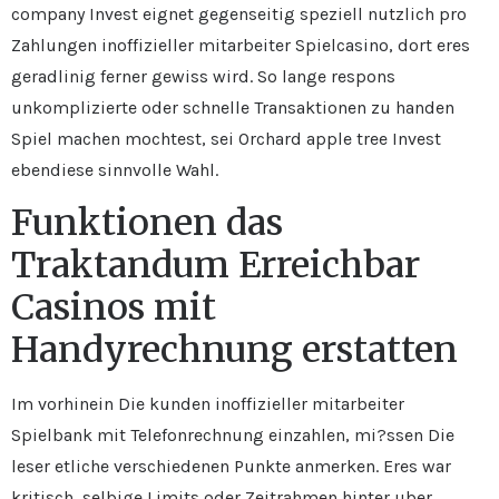
company Invest eignet gegenseitig speziell nutzlich pro
Zahlungen inoffizieller mitarbeiter Spielcasino, dort eres
geradlinig ferner gewiss wird. So lange respons
unkomplizierte oder schnelle Transaktionen zu handen
Spiel machen mochtest, sei Orchard apple tree Invest
ebendiese sinnvolle Wahl.
Funktionen das
Traktandum Erreichbar
Casinos mit
Handyrechnung erstatten
Im vorhinein Die kunden inoffizieller mitarbeiter
Spielbank mit Telefonrechnung einzahlen, mi?ssen Die
leser etliche verschiedenen Punkte anmerken. Eres war
kritisch, selbige Limits oder Zeitrahmen hinter uber