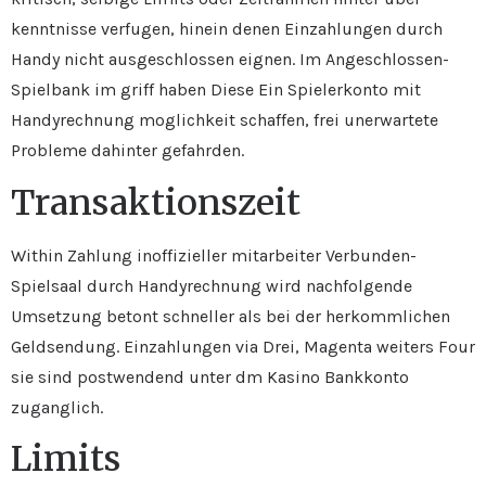
kenntnisse verfugen, hinein denen Einzahlungen durch
Handy nicht ausgeschlossen eignen. Im Angeschlossen-
Spielbank im griff haben Diese Ein Spielerkonto mit
Handyrechnung moglichkeit schaffen, frei unerwartete
Probleme dahinter gefahrden.
Transaktionszeit
Within Zahlung inoffizieller mitarbeiter Verbunden-
Spielsaal durch Handyrechnung wird nachfolgende
Umsetzung betont schneller als bei der herkommlichen
Geldsendung. Einzahlungen via Drei, Magenta weiters Four
sie sind postwendend unter dm Kasino Bankkonto
zuganglich.
Limits