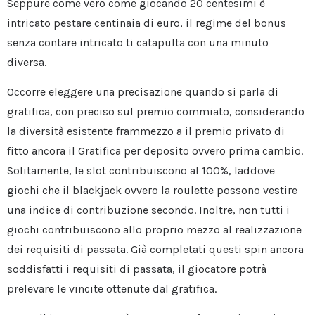
Seppure come vero come giocando 20 centesimi è
intricato pestare centinaia di euro, il regime del bonus
senza contare intricato ti catapulta con una minuto
diversa.
Occorre eleggere una precisazione quando si parla di
gratifica, con preciso sul premio commiato, considerando
la diversità esistente frammezzo a il premio privato di
fitto ancora il Gratifica per deposito ovvero prima cambio.
Solitamente, le slot contribuiscono al 100%, laddove
giochi che il blackjack ovvero la roulette possono vestire
una indice di contribuzione secondo. Inoltre, non tutti i
giochi contribuiscono allo proprio mezzo al realizzazione
dei requisiti di passata. Già completati questi spin ancora
soddisfatti i requisiti di passata, il giocatore potrà
prelevare le vincite ottenute dal gratifica.