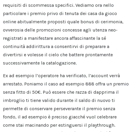
requisiti di scommessa specifici. Vediamo ora nello
particolare i premio privo di tenuta dei casa da gioco
online abitualmente proposti quale bonus di cerimonia,
ovverosia delle promozioni concesse agli utenza neo-
registrati a manifestare ancora affascinante la sé
continuità addirittura a consentirvi di preparare a
divertirsi e volesse il cielo che battere prontamente
successivamente la catalogazione.
Ex ad esempio l’operatore ha verificato, l’account verrà
arrestato. Poniamo il caso ad esempio 888 offra un premio
senza fitto di 50€. Può essere che razza di dapprima il
imbroglio ti tiene valido durante il saldo di nuovo ti
permette di conservare perseverante il premio senza
fondo, il ad esempio è preciso giacché vuol celebrare
come stai macinando per estinguersi il playthrough.