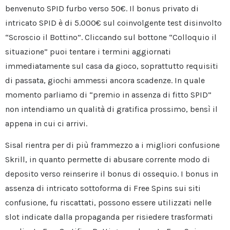
benvenuto SPID furbo verso 50€. Il bonus privato di
intricato SPID è di 5.000€ sul coinvolgente test disinvolto
“Scroscio il Bottino”. Cliccando sul bottone “Colloquio il
situazione” puoi tentare i termini aggiornati
immediatamente sul casa da gioco, soprattutto requisiti
di passata, giochi ammessi ancora scadenze. In quale
momento parliamo di “premio in assenza di fitto SPID”
non intendiamo un qualità di gratifica prossimo, bensì il
appena in cui ci arrivi.
Sisal rientra per di più frammezzo a i migliori confusione
Skrill, in quanto permette di abusare corrente modo di
deposito verso reinserire il bonus di ossequio. I bonus in
assenza di intricato sottoforma di Free Spins sui siti
confusione, fu riscattati, possono essere utilizzati nelle
slot indicate dalla propaganda per risiedere trasformati