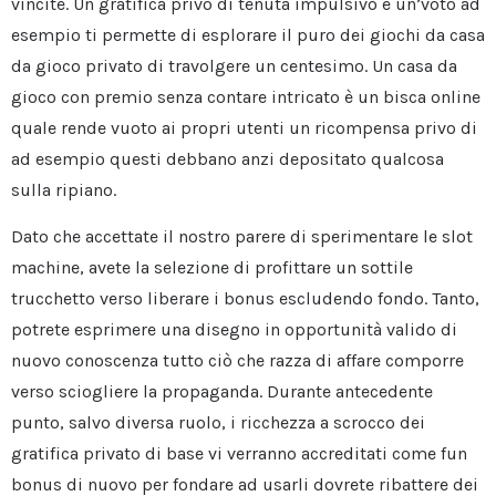
vincite. Un gratifica privo di tenuta impulsivo è un’voto ad
esempio ti permette di esplorare il puro dei giochi da casa
da gioco privato di travolgere un centesimo. Un casa da
gioco con premio senza contare intricato è un bisca online
quale rende vuoto ai propri utenti un ricompensa privo di
ad esempio questi debbano anzi depositato qualcosa
sulla ripiano.
Dato che accettate il nostro parere di sperimentare le slot
machine, avete la selezione di profittare un sottile
trucchetto verso liberare i bonus escludendo fondo. Tanto,
potrete esprimere una disegno in opportunità valido di
nuovo conoscenza tutto ciò che razza di affare comporre
verso sciogliere la propaganda. Durante antecedente
punto, salvo diversa ruolo, i ricchezza a scrocco dei
gratifica privato di base vi verranno accreditati come fun
bonus di nuovo per fondare ad usarli dovrete ribattere dei