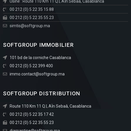
Usine : Route 110 Km 11 Q.I, AÏn Sebaâ, Casablanca
00 212 (0) 5 22 35 15 88
00 212 (0) 5 22 35 55 23
simtis@softgroup.ma
SOFTGROUP IMMOBILIER
101 bd de la corniche Casablanca
00 212 (0) 5 22 399 400
immo.contact@softgroup.ma
SOFTGROUP DISTRIBUTION
Route 110 Km 11 Q.I, AÏn Sebaâ, Casablanca
00 212 (0) 5 22 35 17 42
00 212 (0) 5 22 35 55 23
diamantine@softgroup.ma