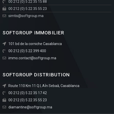
00 212 (0) 5 22 35 15 88
00 212 (0) 5 22 35 55 23
simtis@softgroup.ma
SOFTGROUP IMMOBILIER
101 bd de la corniche Casablanca
00 212 (0) 5 22 399 400
immo.contact@softgroup.ma
SOFTGROUP DISTRIBUTION
Route 110 Km 11 Q.I, AÏn Sebaâ, Casablanca
00 212 (0) 5 22 35 17 42
00 212 (0) 5 22 35 55 23
diamantine@softgroup.ma