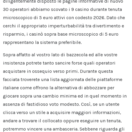
diligentemente disposto le pagine informative di nuovo
30 operatori abbiamo scovato i 9 casino durante tenuta
microscopico di 5 euro attivi con codesto 2026. Dato che
cerchi il appropriato imperturbabilità tra divertimento e
risparmio, i casinò sopra base microscopico di 5 euro
rappresentano la sistema preferibile.
Sopra affatto al vostro lato di bazzecola ed alle vostre
insistenza potrete tanto sancire forse quali operatori
acquistare in ossequio verso primi. Durante questa
facciata troverete una lista aggiornata delle piattaforme
italiane come offrono la alternativa di abbozzare per
giocare sopra una cambio minima ed in quel momento in
assenza di fastidioso voto modesto. Così, se un utente
clicca verso un stile a acquisire maggiori informazioni,
andare a trovare il collocato oppure eseguire un tenuta,
potremmo vincere una ambasceria. Sebbene riguarda gli