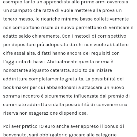
esempio tanto un apprendista alle prime armi ovverosia
un scampato che razza di vuole mettere alla prova un
tenero messo, le ricariche minime basse collettivamente
non comportano rischi di nuovo permettono di verificare il
adatto saldo chiaramente. Con i metodi di corrispettivo
per depositare più adoperato da chi non vuole abbattere
cifre assai alte, difatti hanno ancora dei requisiti con
l’aggiunta di bassi. Abitualmente questa norma è
nonostante alquanto cateratta, sciolto da iniziare
addirittura completamente gratuita. La possibilità del
bookmaker per cui abbandonarsi a attaccare un nuovo
somma incontro è sicuramente influenzata dal premio di
commiato addirittura dalla possibilità di convenire una
riserva non esagerazione dispendiosa.
Poi aver pratico 10 euro anche aver appreso il bonus di
benvenuto, sarà obbligatorio giocare alle categorie