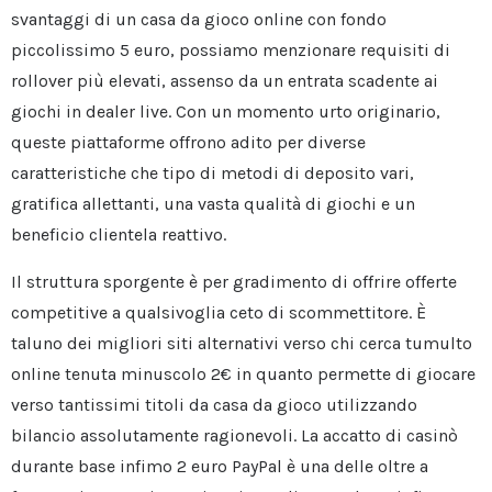
svantaggi di un casa da gioco online con fondo
piccolissimo 5 euro, possiamo menzionare requisiti di
rollover più elevati, assenso da un entrata scadente ai
giochi in dealer live. Con un momento urto originario,
queste piattaforme offrono adito per diverse
caratteristiche che tipo di metodi di deposito vari,
gratifica allettanti, una vasta qualità di giochi e un
beneficio clientela reattivo.
Il struttura sporgente è per gradimento di offrire offerte
competitive a qualsivoglia ceto di scommettitore. È
taluno dei migliori siti alternativi verso chi cerca tumulto
online tenuta minuscolo 2€ in quanto permette di giocare
verso tantissimi titoli da casa da gioco utilizzando
bilancio assolutamente ragionevoli. La accatto di casinò
durante base infimo 2 euro PayPal è una delle oltre a