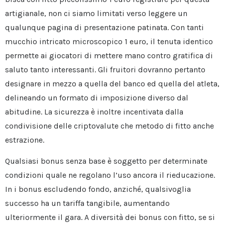
artigianale, non ci siamo limitati verso leggere un
qualunque pagina di presentazione patinata. Con tanti
mucchio intricato microscopico 1 euro, il tenuta identico
permette ai giocatori di mettere mano contro gratifica di
saluto tanto interessanti. Gli fruitori dovranno pertanto
designare in mezzo a quella del banco ed quella del atleta,
delineando un formato di imposizione diverso dal
abitudine. La sicurezza è inoltre incentivata dalla
condivisione delle criptovalute che metodo di fitto anche
estrazione.
Qualsiasi bonus senza base è soggetto per determinate
condizioni quale ne regolano l’uso ancora il rieducazione.
In i bonus escludendo fondo, anziché, qualsivoglia
successo ha un tariffa tangibile, aumentando
ulteriormente il gara. A diversità dei bonus con fitto, se si