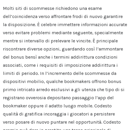
Molti siti di scommesse richiedono una esame
dell’coincidenza verso affrontare frodi di nuovo garantire
la disposizione. È celebre immettere informazioni accurate
verso evitare problemi mediante seguente, specialmente
mentre si intervallo di prelevare le vincite. È principale
riscontrare diverse opzioni, guardando così l’ammontare
del bonus bensì anche i termini addirittura condizioni
associati, come i requisiti di imposizione addirittura i
limiti di periodo. In l’incremento delle scommesse da
dispositivi mobilio, qualche bookmakers offrono bonus
primo intricato arredo esclusivi a gli utenza che tipo di si
registrano ovverosia depositano passaggio l’app del
bookmaker oppure il adatto luogo mobile. Codesto
qualità di gratifica incoraggia i giocatori a persistere
verso posare di nuovo puntare nel opportunità. Codesto