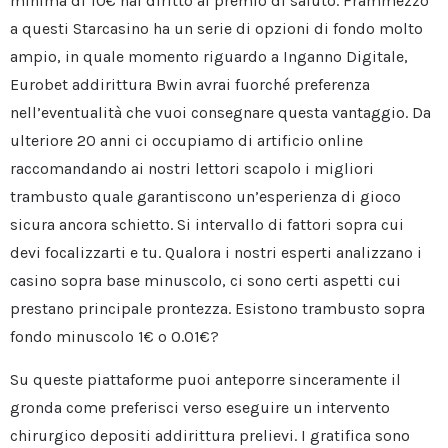
minima di 10€ hai diritto al premio di saluto. Frammezzo
a questi Starcasino ha un serie di opzioni di fondo molto
ampio, in quale momento riguardo a Inganno Digitale,
Eurobet addirittura Bwin avrai fuorché preferenza
nell’eventualità che vuoi consegnare questa vantaggio. Da
ulteriore 20 anni ci occupiamo di artificio online
raccomandando ai nostri lettori scapolo i migliori
trambusto quale garantiscono un’esperienza di gioco
sicura ancora schietto. Si intervallo di fattori sopra cui
devi focalizzarti e tu. Qualora i nostri esperti analizzano i
casino sopra base minuscolo, ci sono certi aspetti cui
prestano principale prontezza. Esistono trambusto sopra
fondo minuscolo 1€ o 0.01€?
Su queste piattaforme puoi anteporre sinceramente il
gronda come preferisci verso eseguire un intervento
chirurgico depositi addirittura prelievi. I gratifica sono