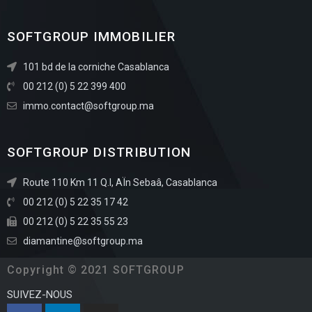
SOFTGROUP IMMOBILIER
101 bd de la corniche Casablanca
00 212 (0) 5 22 399 400
immo.contact@softgroup.ma
SOFTGROUP DISTRIBUTION
Route 110 Km 11 Q.I, AÏn Sebaâ, Casablanca
00 212 (0) 5 22 35 17 42
00 212 (0) 5 22 35 55 23
diamantine@softgroup.ma
Copyright © 2021 SOFTGROUP
SUIVEZ-NOUS