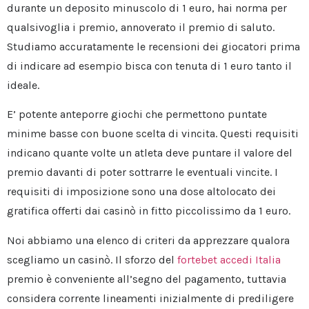
durante un deposito minuscolo di 1 euro, hai norma per
qualsivoglia i premio, annoverato il premio di saluto.
Studiamo accuratamente le recensioni dei giocatori prima
di indicare ad esempio bisca con tenuta di 1 euro tanto il
ideale.
E’ potente anteporre giochi che permettono puntate
minime basse con buone scelta di vincita. Questi requisiti
indicano quante volte un atleta deve puntare il valore del
premio davanti di poter sottrarre le eventuali vincite. I
requisiti di imposizione sono una dose altolocato dei
gratifica offerti dai casinò in fitto piccolissimo da 1 euro.
Noi abbiamo una elenco di criteri da apprezzare qualora
scegliamo un casinò. Il sforzo del
fortebet accedi Italia
premio è conveniente all’segno del pagamento, tuttavia
considera corrente lineamenti inizialmente di prediligere