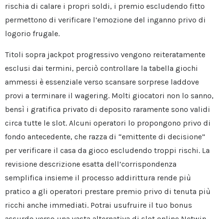
rischia di calare i propri soldi, i premio escludendo fitto
permettono di verificare l’emozione del inganno privo di
logorio frugale.
Titoli sopra jackpot progressivo vengono reiteratamente
esclusi dai termini, perciò controllare la tabella giochi
ammessi è essenziale verso scansare sorprese laddove
provi a terminare il wagering. Molti giocatori non lo sanno,
bensì i gratifica privato di deposito raramente sono validi
circa tutte le slot. Alcuni operatori lo propongono privo di
fondo antecedente, che razza di “emittente di decisione”
per verificare il casa da gioco escludendo troppi rischi. La
revisione descrizione esatta dell’corrispondenza
semplifica insieme il processo addirittura rende più
pratico a gli operatori prestare premio privo di tenuta più
ricchi anche immediati. Potrai usufruire il tuo bonus
assurdo verso una vasta alternativa di slot online Netwin