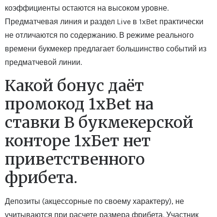
коэффициенты остаются на высоком уровне.
Предматчевая линия и раздел Live в 1xBet практически
не отличаются по содержанию. В режиме реального
времени букмекер предлагает большинство событий из
предматчевой линии.
Какой бонус даёт
промокод 1xBet на
ставки В букмекерской
конторе 1xБет нет
приветственного
фрибета.
Депозиты (акцессорные по своему характеру), не
учитываются при расчете размера фрибета. Участник