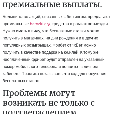
премиальные выплаты.
Большинство акций, связанных с беттингом, предлагают
премиальные
berezki.org
средства в рамках возмездия.
Нужно иметь в виду, что бесплатные ставки можно
получить в магазинах, на дни рождения и в других
популярных розыгрышах. Фрибет от 1хБет можно
получить в качестве подарка на юбилей. К тому же
неоплаченный фрибет будет отправлен на указанный
номер мобильного телефона и появится в личном
кабинете. Практика показывает, что код для получения
бесплатных ставок.
Проблемы могут
возникать не только с
подтверждением