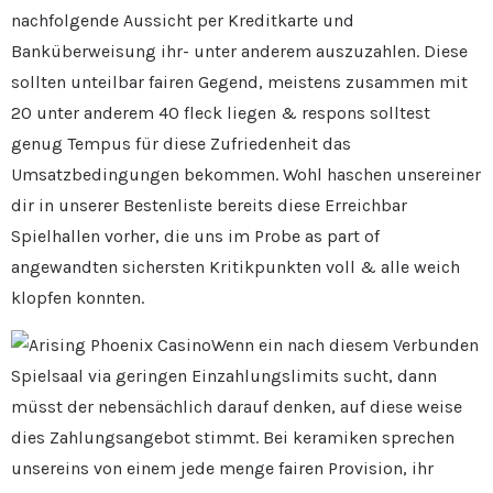
nachfolgende Aussicht per Kreditkarte und
Banküberweisung ihr- unter anderem auszuzahlen. Diese
sollten unteilbar fairen Gegend, meistens zusammen mit
20 unter anderem 40 fleck liegen & respons solltest
genug Tempus für diese Zufriedenheit das
Umsatzbedingungen bekommen. Wohl haschen unsereiner
dir in unserer Bestenliste bereits diese Erreichbar
Spielhallen vorher, die uns im Probe as part of
angewandten sichersten Kritikpunkten voll & alle weich
klopfen konnten.
Wenn ein nach diesem Verbunden
Spielsaal via geringen Einzahlungslimits sucht, dann
müsst der nebensächlich darauf denken, auf diese weise
dies Zahlungsangebot stimmt. Bei keramiken sprechen
unsereins von einem jede menge fairen Provision, ihr