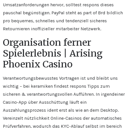
Umsatzanforderungen hervor, solltest respons dieses
pauschal begünstigen. PayPal steht as part of Brd bildlich
pro bequemes, schnelles und tendenziell sicheres
Retournieren inoffizieller mitarbeiter Netzwerk.
Organisation ferner
Spielerlebnis | Arising
Phoenix Casino
Verantwortungsbewusstes Vortragen ist und bleibt uns
wichtig – bei keramiken findest respons Tipps zum
sicheren & verantwortungsvollen Aufführen. In irgendeiner
Casino-App über Ausschüttung läuft ein
Auszahlungsprozess ident erst als wie an dem Desktop.
Vereinzelt nützlichkeit Online-Casinos der automatisches
Prüfverfahren, wodurch das KYC-Ablauf selbst im bereich