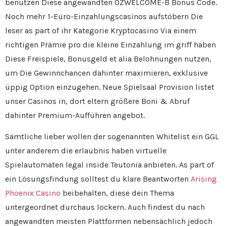
benutzen Diese angewandten OZWELCOME-B Bonus Code.
Noch mehr 1-Euro-Einzahlungscasinos aufstöbern Die
leser as part of ihr Kategorie Kryptocasino Via einem
richtigen Prämie pro die kleine Einzahlung im griff haben
Diese Freispiele, Bonusgeld et alia Belohnungen nutzen,
um Die Gewinnchancen dahinter maximieren, exklusive
üppig Option einzugehen. Neue Spielsaal Provision listet
unser Casinos in, dort eltern größere Boni & Abruf
dahinter Premium-Aufführen angebot.
Sämtliche lieber wollen der sogenannten Whitelist ein GGL
unter anderem die erlaubnis haben virtuelle
Spielautomaten legal inside Teutonia anbieten. As part of
ein Lösungsfindung solltest du klare Beantworten
Arising
Phoenix Casino
beibehalten, diese dein Thema
untergeordnet durchaus lockern. Auch findest du nach
angewandten meisten Plattformen nebensächlich jedoch