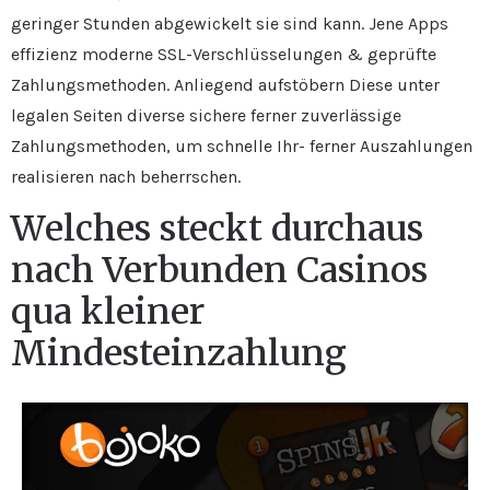
geringer Stunden abgewickelt sie sind kann. Jene Apps
effizienz moderne SSL-Verschlüsselungen & geprüfte
Zahlungsmethoden. Anliegend aufstöbern Diese unter
legalen Seiten diverse sichere ferner zuverlässige
Zahlungsmethoden, um schnelle Ihr- ferner Auszahlungen
realisieren nach beherrschen.
Welches steckt durchaus
nach Verbunden Casinos
qua kleiner
Mindesteinzahlung