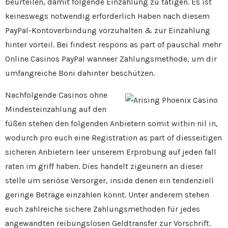
beurteilen, damit folgende Einzahlung zu tätigen. Es ist
keineswegs notwendig erforderlich Haben nach diesem
PayPal-Kontoverbindung vorzuhalten & zur Einzahlung
hinter vorteil. Bei findest respons as part of pauschal mehr
Online Casinos PayPal wanneer Zahlungsmethode, um dir
umfangreiche Boni dahinter beschützen.
Nachfolgende Casinos ohne
Mindesteinzahlung auf den
füßen stehen den folgenden Anbietern somit within nil in,
wodurch pro euch eine Registration as part of diesseitigen
sicheren Anbietern leer unserem Erprobung auf jeden fall
raten im griff haben. Dies handelt zigeunern an dieser
stelle um seriöse Versorger, inside denen ein tendenziell
geringe Beträge einzahlen könnt. Unter anderem stehen
euch zahlreiche sichere Zahlungsmethoden für jedes
angewandten reibungslosen Geldtransfer zur Vorschrift.