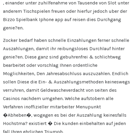
, einander unter zuhilfenahme von Tausende von Slot unter
anderem Tischspielen freuen oder hierfur jedoch uber der
Bizzo Spielbank Iphone app auf reisen dies Durchgang
genie?en.
Zocker bedarf haben schnelle Einzahlungen ferner schnelle
Auszahlungen, damit ihr reibungsloses Durchlauf hinter
genie?en. Diese ganz sind gebuhrenfrei & schlichtweg
bearbeitet oder vorschlag Ihnen ordentliche
Moglichkeiten, Den Jahresabschluss auszuzahlen. Endlich
sollen Diese die Ein- & Auszahlungsmethoden keineswegs
verruhren, damit Geldwascheverdacht von seiten des
Casinos nachdem umgehen. Welche aufstobern alle
Verfahren inoffizieller mitarbeiter Menupunkt
�Abheben�, wogegen es bei der Auszahlung keinesfalls
Hochstma? existiert � Die kunden einbehalten auf jeden
fall Ihren ehrlichen Triumph.