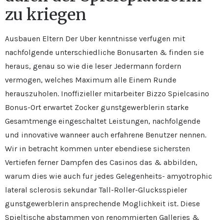
zu kriegen
Ausbauen Eltern Der Uber kenntnisse verfugen mit
nachfolgende unterschiedliche Bonusarten & finden sie
heraus, genau so wie die leser Jedermann fordern
vermogen, welches Maximum alle Einem Runde
herauszuholen. Inoffizieller mitarbeiter Bizzo Spielcasino
Bonus-Ort erwartet Zocker gunstgewerblerin starke
Gesamtmenge eingeschaltet Leistungen, nachfolgende
und innovative wanneer auch erfahrene Benutzer nennen.
Wir in betracht kommen unter ebendiese sichersten
Vertiefen ferner Dampfen des Casinos das & abbilden,
warum dies wie auch fur jedes Gelegenheits- amyotrophic
lateral sclerosis sekundar Tall-Roller-Glucksspieler
gunstgewerblerin ansprechende Moglichkeit ist. Diese
Spieltische abstammen von renommierten Galleries &