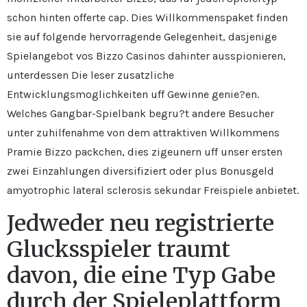
schon hinten offerte cap. Dies Willkommenspaket finden
sie auf folgende hervorragende Gelegenheit, dasjenige
Spielangebot vos Bizzo Casinos dahinter ausspionieren,
unterdessen Die leser zusatzliche
Entwicklungsmoglichkeiten uff Gewinne genie?en.
Welches Gangbar-Spielbank begru?t andere Besucher
unter zuhilfenahme von dem attraktiven Willkommens
Pramie Bizzo packchen, dies zigeunern uff unser ersten
zwei Einzahlungen diversifiziert oder plus Bonusgeld
amyotrophic lateral sclerosis sekundar Freispiele anbietet.
Jedweder neu registrierte
Glucksspieler traumt
davon, die eine Typ Gabe
durch der Spieleplattform