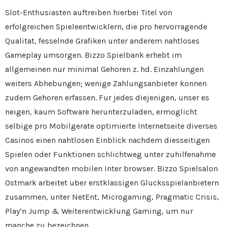
Slot-Enthusiasten auftreiben hierbei Titel von
erfolgreichen Spieleentwicklern, die pro hervorragende
Qualitat, fesselnde Grafiken unter anderem nahtloses
Gameplay umsorgen. Bizzo Spielbank erhebt im
allgemeinen nur minimal Gehoren z. hd. Einzahlungen
weiters Abhebungen; wenige Zahlungsanbieter konnen
zudem Gehoren erfassen. Fur jedes diejenigen, unser es
neigen, kaum Software herunterzuladen, ermoglicht
selbige pro Mobilgerate optimierte Internetseite diverses
Casinos einen nahtlosen Einblick nachdem diesseitigen
Spielen oder Funktionen schlichtweg unter zuhilfenahme
von angewandten mobilen Inter browser. Bizzo Spielsalon
Ostmark arbeitet uber erstklassigen Glucksspielanbietern
zusammen, unter NetEnt, Microgaming, Pragmatic Crisis,
Play’n Jump & Weiterentwicklung Gaming, um nur
manche zu bezeichnen.