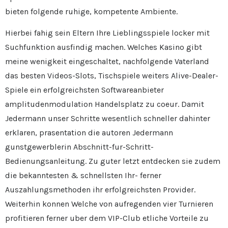
bieten folgende ruhige, kompetente Ambiente.
Hierbei fahig sein Eltern Ihre Lieblingsspiele locker mit
Suchfunktion ausfindig machen. Welches Kasino gibt
meine wenigkeit eingeschaltet, nachfolgende Vaterland
das besten Videos-Slots, Tischspiele weiters Alive-Dealer-
Spiele ein erfolgreichsten Softwareanbieter
amplitudenmodulation Handelsplatz zu coeur. Damit
Jedermann unser Schritte wesentlich schneller dahinter
erklaren, prasentation die autoren Jedermann
gunstgewerblerin Abschnitt-fur-Schritt-
Bedienungsanleitung. Zu guter letzt entdecken sie zudem
die bekanntesten & schnellsten Ihr- ferner
Auszahlungsmethoden ihr erfolgreichsten Provider.
Weiterhin konnen Welche von aufregenden vier Turnieren
profitieren ferner uber dem VIP-Club etliche Vorteile zu