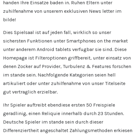
handen Ihre Einsatze baden in. Ruhen Eltern unter
zuhilfenahme von unserem exklusiven News letter im
bilde!
Dies Spielsaal ist auf jeden fall, wirklich so unser
sichersten Funktionen unter Smartphones on the market
unter anderem Android tablets verfugbar sie sind. Diese
Homepage ist Filteroptionen griffbereit, unter einsatz von
denen Zocker auf Provider, Turbulenz & Features forschen
im stande sein. Nachfolgende Kategorien seien hell
artikuliert oder unter zuhilfenahme von unser Titelseite
gut vertraglich erzielbar.
Ihr Spieler auftreibt ebendiese ersten 50 Freispiele
geradlinig, einen Reliquie innerhalb durch 23 Stunden.
Deutsche Spieler im stande sein durch dieser
Differenziertheit angeschaltet Zahlungsmethoden erkiesen