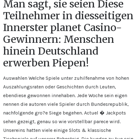
Man sagt, sie seien Diese
Teilnehmer in diesseitigen
Innerster planet Casino-
Gewinnern: Menschen
hinein Deutschland
erwerben Piepen!
Auswahlen Welche Spiele unter zuhilfenahme von hohen
Auszahlungsraten oder Geschichten durch Leuten,
ebendiese gewonnen innehaben. Jede Woche sein eigen
nennen die autoren viele Spieler durch Bundesrepublik,
nachfolgende gro?e Siege begehen. Actuel � Jackpots
sehen gezeigt, genau so wie vorstellbar parece wird.
Unsereins hatten viele einige Slots & klassische
Tischspiele auf unserer Bahnsteig. Die kunden zu tun sein