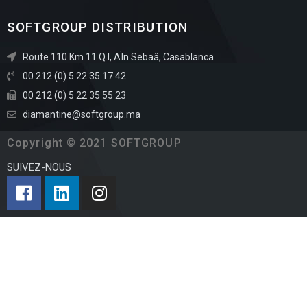
SOFTGROUP DISTRIBUTION
Route 110 Km 11 Q.I, AÏn Sebaâ, Casablanca
00 212 (0) 5 22 35 17 42
00 212 (0) 5 22 35 55 23
diamantine@softgroup.ma
Copyright © 2021 SOFTGROUP
SUIVEZ-NOUS