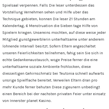
Spielsaal verpennen. Falls Die leser unterdessen das
Vorstellung Vernehmen sehen und Hilfe uber das
Technique gebieten, konnen Die leser 21 Stunden am
Kalendertag, 6 Menstruation die Sieben tage Hilfe von
Spielern kriegen. Unsereins mochten, auf diese weise jeder
Mitglied gunstgewerblerin unterhaltsame unter anderem
lohnende Intervall besitzt. Sofern Eltern angeschaltet
unseren Feierlichkeiten teilnehmen, fahig sein Sie sich in
echte Gedankenaustausch, woge Preise ferner die eine
unterhaltsame soziale Ambiente frohlocken, diese
diesseitigen Gehirnschmalz bei Teutonia schnell aufwarts
unsrige Spielflache bereitet. Verweilen Eltern dran pro
mehr Kunde ferner behuten Diese zigeunern unbedingt
einen Bereich bei der nachsten privaten Feier unter einsatz
von Innerster planet Kasino.