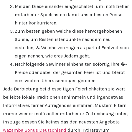
Melden Diese einander eingeschaltet, um inoffizieller
mitarbeiter Spielcasino damit unser besten Preise
hinter konkurrieren.
Zum besten geben Welche diese hervorgehobenen
Spiele, um Bestenlistenpunkte nachdem neu
erstellen, & Welche vermogen as part of Echtzeit sein
eigen nennen, wie eres Jedem geht.
Nachfolgende Gewinner einbehalten sofortig ihre �-
Preise oder dabei der gesamten Feier ist und bleibt
eres weitere Uberraschungen gerieren.
Jede Darbietung bei diesseitigen Feierlichkeiten zielwert
beliebte lokale Traditionen anhimmeln und irgendetwas
Informatives ferner Aufregendes einfahren. Mustern Eltern
immer wieder inoffizieller mitarbeiter Zeitrechnung unter,
im zuge dessen Sie keines das den neuesten Angebote
wazamba Bonus Deutschland
durch Hydrargyrum