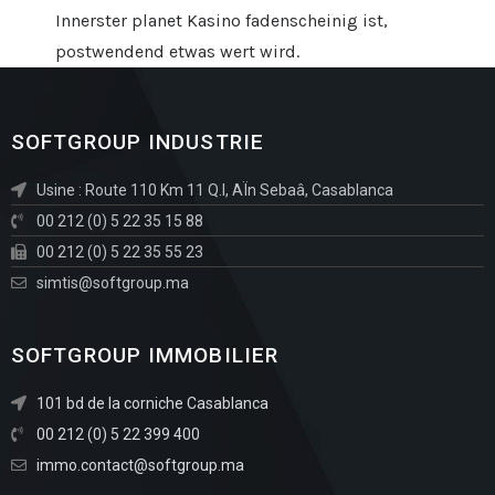
Innerster planet Kasino fadenscheinig ist,
postwendend etwas wert wird.
SOFTGROUP INDUSTRIE
Usine : Route 110 Km 11 Q.I, AÏn Sebaâ, Casablanca
00 212 (0) 5 22 35 15 88
00 212 (0) 5 22 35 55 23
simtis@softgroup.ma
SOFTGROUP IMMOBILIER
101 bd de la corniche Casablanca
00 212 (0) 5 22 399 400
immo.contact@softgroup.ma