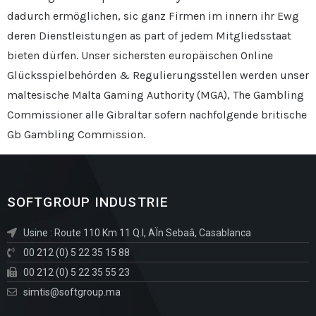
dadurch ermöglichen, sic ganz Firmen im innern ihr Ewg
deren Dienstleistungen as part of jedem Mitgliedsstaat
bieten dürfen. Unser sichersten europäischen Online
Glücksspielbehörden & Regulierungsstellen werden unser
maltesische Malta Gaming Authority (MGA), The Gambling
Commissioner alle Gibraltar sofern nachfolgende britische
Gb Gambling Commission.
SOFTGROUP INDUSTRIE
Usine : Route 110 Km 11 Q.I, AÏn Sebaâ, Casablanca
00 212 (0) 5 22 35 15 88
00 212 (0) 5 22 35 55 23
simtis@softgroup.ma