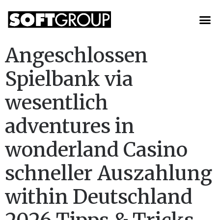
Angeschlossen
Spielbank via
wesentlich
adventures in
wonderland Casino
schneller Auszahlung
within Deutschland