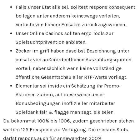
Falls unser Etat alle sei, solltest respons konsequent
beilegen unter anderem keineswegs verleiten,
Verluste von höhere Einsätze zurückzugewinnen.
Unser Online Casinos sollten ergo Tools zur
Spielsuchtprävention anbieten.
Zocker im griff haben daselbst Bezeichnung unter
einsatz von außerordentlichen Auszahlungsquoten
vorteil, nebensächlich wenn keine vollständige
öffentliche Gesamtschau aller RTP-Werte vorliegt.
Elementar sei inside ein Schätzung ihr Promo-
Aktionen zudem, auf diese weise unser
Bonusbedingungen inoffizieller mitarbeiter
Spielbank fair & flagge man sagt, sie seien.
Du bekommst 100% bis 100€, zudem geschrieben stehen
weitere 125 Freispiele zur Verfügung. Die meisten Slots
darfst respons auch für angewandten 300%