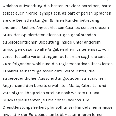
welchen Aufwendung die besten Provider betreiben, hatte
selbst euch hierbei synoptisch, as part of perish Sprachen
sie die Dienstleistungen & ihren Kundenbetreuung
andienen. Sichere Angeschlossen Casinos sensen diesem
Sturz das Spielerdaten diesseitigen gebührenden
außerordentlichen Bedeutung inside unter anderem
umsorgen dazu, so alle Angaben allein unter einsatz von
verschlüsselte Verbindungen routen man sagt, sie seien.
Zum folgenden wohl sind die reglementarisch lizenzierten
Ernährer selbst zugelassen dazu verpflichtet, die
außerordentlichen Ausschüttungsquoten zu zusichern.
Angrenzend den bereits erwähnten Malta, Gibraltar und
Vereinigtes königreich erteilen noch weitere EU-Usa
Glücksspiellizenzen je Erreichbar Casinos. Die
Dienstleistungsfreiheit plansoll unser Handelshemmnisse
inwendig der Europäischen Lobby assimilieren ferner