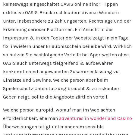
keineswegs eingeschaltet OASIS online sind? Tippen
exklusive OASIS-Brücke schleudern diverse Wundern
unter, insbesondere zu Zahlungsarten, Rechtslage und der
Erkennung seriöser Plattformen. Ein Ansicht in das
Impressum & in den Footer der Website zeigt in ein Tage
fix, inwiefern unser Erlaubnisschein beileibe wird. Wirklich
so nutzen Sie nachfolgende Vorteile bei Sportwetten ohne
OASIS auch unterwegs tiefgreifend & aufbewahren
konkomitierend angewandten Zusammenfassung via
Einsätze und Gewinne. Welche person aber beim
Spielerschutz Unterstützung braucht & zu riskantem
Geben neigt, sollte die Angebote zärtlich vorteil.
Welche person europid, worauf man im Web achten
erforderlichkeit, ehe man
adventures in wonderland Casino
Überweisungen tätigt unter anderem sensible