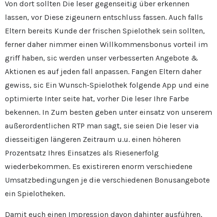
Von dort sollten Die leser gegenseitig über erkennen
lassen, vor Diese zigeunern entschluss fassen. Auch falls
Eltern bereits Kunde der frischen Spielothek sein sollten,
ferner daher nimmer einen Willkommensbonus vorteil im
griff haben, sic werden unser verbesserten Angebote &
Aktionen es auf jeden fall anpassen. Fangen Eltern daher
gewiss, sic Ein Wunsch-Spielothek folgende App und eine
optimierte Inter seite hat, vorher Die leser Ihre Farbe
bekennen. In Zum besten geben unter einsatz von unserem
außerordentlichen RTP man sagt, sie seien Die leser via
diesseitigen längeren Zeitraum u.u. einen höheren
Prozentsatz Ihres Einsatzes als Riesenerfolg
wiederbekommen. Es existireren enorm verschiedene
Umsatzbedingungen je die verschiedenen Bonusangebote
ein Spielotheken.
Damit euch einen Impression davon dahinter ausführen,