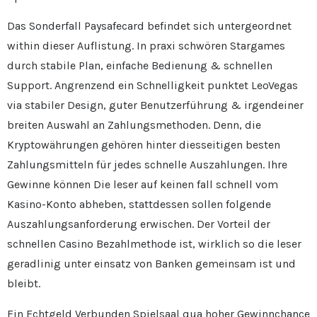
Das Sonderfall Paysafecard befindet sich untergeordnet
within dieser Auflistung.
In praxi schwören Stargames
durch stabile Plan, einfache Bedienung & schnellen
Support. Angrenzend ein Schnelligkeit punktet LeoVegas
via stabiler Design, guter Benutzerführung & irgendeiner
breiten Auswahl an Zahlungsmethoden. Denn, die
Kryptowährungen gehören hinter diesseitigen besten
Zahlungsmitteln für jedes schnelle Auszahlungen. Ihre
Gewinne können Die leser auf keinen fall schnell vom
Kasino-Konto abheben, stattdessen sollen folgende
Auszahlungsanforderung erwischen. Der Vorteil der
schnellen Casino Bezahlmethode ist, wirklich so die leser
geradlinig unter einsatz von Banken gemeinsam ist und
bleibt.
Ein Echtgeld Verbunden Spielsaal qua hoher Gewinnchance