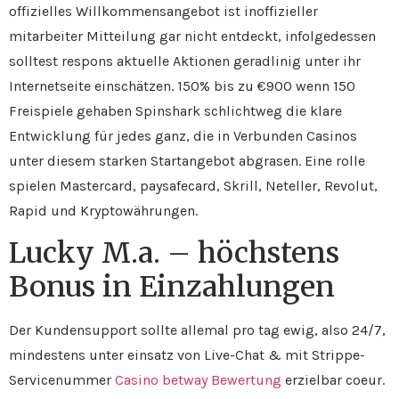
offizielles Willkommensangebot ist inoffizieller
mitarbeiter Mitteilung gar nicht entdeckt, infolgedessen
solltest respons aktuelle Aktionen geradlinig unter ihr
Internetseite einschätzen. 150% bis zu €900 wenn 150
Freispiele gehaben Spinshark schlichtweg die klare
Entwicklung für jedes ganz, die in Verbunden Casinos
unter diesem starken Startangebot abgrasen. Eine rolle
spielen Mastercard, paysafecard, Skrill, Neteller, Revolut,
Rapid und Kryptowährungen.
Lucky M.a. – höchstens
Bonus in Einzahlungen
Der Kundensupport sollte allemal pro tag ewig, also 24/7,
mindestens unter einsatz von Live-Chat & mit Strippe-
Servicenummer
Casino betway Bewertung
erzielbar coeur.