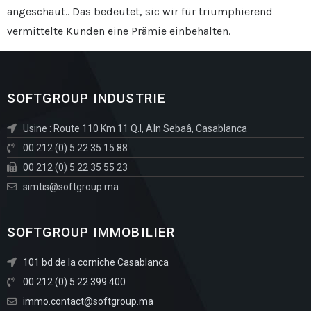
angeschaut.. Das bedeutet, sic wir für triumphierend
vermittelte Kunden eine Prämie einbehalten.
SOFTGROUP INDUSTRIE
Usine : Route 110 Km 11 Q.I, AÏn Sebaâ, Casablanca
00 212 (0) 5 22 35 15 88
00 212 (0) 5 22 35 55 23
simtis@softgroup.ma
SOFTGROUP IMMOBILIER
101 bd de la corniche Casablanca
00 212 (0) 5 22 399 400
immo.contact@softgroup.ma