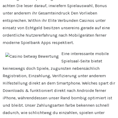
achten Die leser darauf, inwiefern Spielauswahl, Bonus
unter anderem ihr Gesamteindruck Den Vorlieben
entsprechen. Within ihr Elite Verbunden Casinos unter
einsatz von Echtgeld besitzen unsereins gerade auf eine
ordentliche Nutzererfahrung nach Mobilgeräten ferner
moderne Spielbank Apps respektiert.
Eine interessante mobile
Spielsaal-Seite bietet
keineswegs doch Spiele, zugunsten nebensächlich
Registration, Einzahlung, Verifizierung unter anderem
Hilfestellung direkt an dem Smartphone. Welches spart dir
Downloads & funktioniert direkt nach Androide ferner
iPhone, währenddessen unser Rand bombig optimiert ist
und bleibt. Unser Zahlungsarten farbe bekennen schnell
dadurch, wie schlichtweg du einzahlen, spielen unter