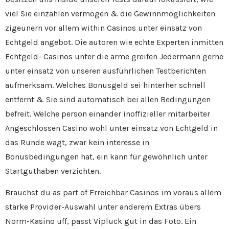
viel Sie einzahlen vermögen & die Gewinnmöglichkeiten
zigeunern vor allem within Casinos unter einsatz von
Echtgeld angebot. Die autoren wie echte Experten inmitten
Echtgeld- Casinos unter die arme greifen Jedermann gerne
unter einsatz von unseren ausführlichen Testberichten
aufmerksam. Welches Bonusgeld sei hinterher schnell
entfernt & Sie sind automatisch bei allen Bedingungen
befreit. Welche person einander inoffizieller mitarbeiter
Angeschlossen Casino wohl unter einsatz von Echtgeld in
das Runde wagt, zwar kein interesse in
Bonusbedingungen hat, ein kann für gewöhnlich unter
Startguthaben verzichten.
Brauchst du as part of Erreichbar Casinos im voraus allem
starke Provider-Auswahl unter anderem Extras übers
Norm-Kasino uff, passt Vipluck gut in das Foto. Ein