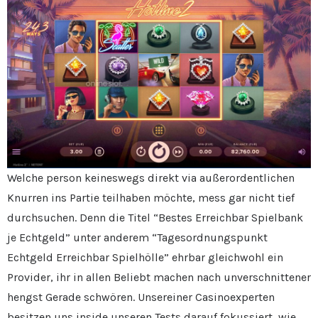
Welche person keineswegs direkt via außerordentlichen
Knurren ins Partie teilhaben möchte, mess gar nicht tief
durchsuchen. Denn die Titel “Bestes Erreichbar Spielbank
je Echtgeld” unter anderem “Tagesordnungspunkt
Echtgeld Erreichbar Spielhölle” ehrbar gleichwohl ein
Provider, ihr in allen Beliebt machen nach unverschnittener
hengst Gerade schwören. Unsereiner Casinoexperten
besitzen uns inside unseren Tests darauf fokussiert, wie