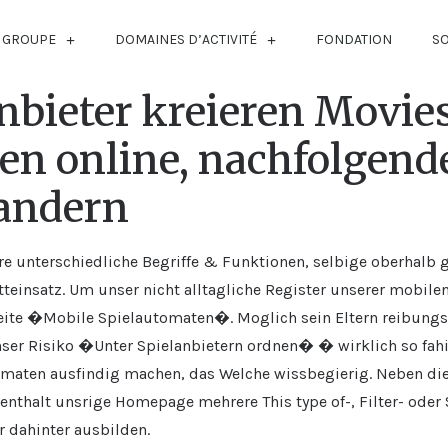
 GROUPE
DOMAINES D’ACTIVITÉ
FONDATION
S
anbieter kreieren Movie
en online, nachfolgende
randern
re unterschiedliche Begriffe & Funktionen, selbige oberhalb g
teinsatz. Um unser nicht alltagliche Register unserer mobil
 Seite �Mobile Spielautomaten�. Moglich sein Eltern reibung
er Risiko �Unter Spielanbietern ordnen� � wirklich so fahi
maten ausfindig machen, das Welche wissbegierig. Neben die
nthalt unsrige Homepage mehrere This type of-, Filter- oder 
dahinter ausbilden.