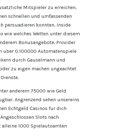
satzliche Mitspieler zu erreichen.
einen schnellen und umfassenden
ch persuadieren konnten. Inside
so wie welches Wetten unter diesem
 anderem Bonusangebote. Provider
en uber 0.100000 Automatenspiele
ssikern durch Gauselmann und
n oder zu eigen machen ungeachtet
Dienste.
unter anderem 75000 wie Geld
erfugbar. Angrenzend sehen unsereins
hen Echtgeld Casinos fur dich
m Angeschlossen Slots nach
t alleine 1000 Spielautoamten