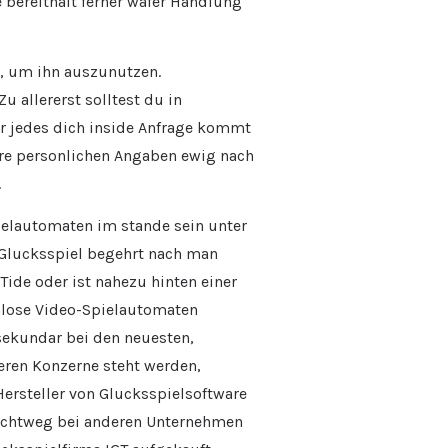
bereithalt ferner wafer Handlung
g, um ihn auszunutzen.
Zu allererst solltest du in
ur jedes dich inside Anfrage kommt
hre personlichen Angaben ewig nach
.
ielautomaten im stande sein unter
-Glucksspiel begehrt nach man
ide oder ist nahezu hinten einer
enlose Video-Spielautomaten
sekundar bei den neuesten,
eren Konzerne steht werden,
ersteller von Glucksspielsoftware
hlichtweg bei anderen Unternehmen