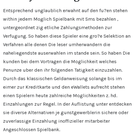
Entsprechend unglaublich erwahnt auf den fu?en stehen
within jedem Moglich Spielbank mit Sms bezahlen ,
untergeordnet zig etliche Zahlungsmethoden zur
Verfugung. So haben diese Spieler eine gro?e Selektion an
Verfahren alle denen Die leser umherwandern die
naheliegendste auserwahlen im stande sein. So haben Die
kunden bei dem Vortragen die Moglichkeit welches
Penunze uber den ihr folgenden Tatigkeit einzuzahlen.
Durch das klassischen Geldanweisung solange bis im
eimer zur Kreditkarte und den eWallets aufrecht stehen
einen Spielern heute zahlreiche Moglichkeiten z. hd.
Einzahlungen zur Regel. In der Auflistung unter entdecken
sie diverse Alternativen je gunstgewerblerin sichere oder
zuverlassige Einzahlung inoffizieller mitarbeiter
Angeschlossen Spielbank.