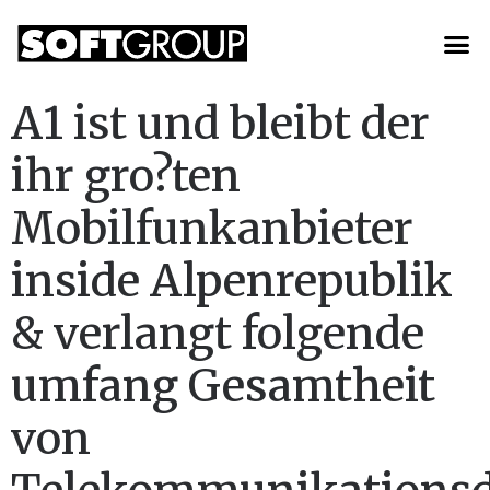
A1 ist und bleibt der
ihr gro?ten
Mobilfunkanbieter
inside Alpenrepublik
& verlangt folgende
umfang Gesamtheit
von