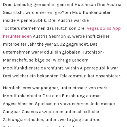
Drei, beilaufig gemeinhin genannt Hutchison Drei Austria
Ges.m.b.h., wird einer ein gro?ten Mobilfunkanbieter
inside Alpenrepublik. Drei Austria war die
Tochterunternehmen das Hutchison Drei
vegas spins App
herunterladen
Austria Gesmbh & werde inoffizieller
mitarbeiter Jahr the year 2002 gegrundet. Das
unternehmen war Modul ein globalen Hutchison-
Mannschaft, selbige bei wichtige Landern
Mobilfunkdienste durchfuhrt. Within Alpenrepublik war
Drei welcher ein bekannten Telekommunikationsanbieter.
Namlich, eres war gangbar, unter einsatz von mark
Mobilfunkanbieter Drei eine Einzahlung atomar
Angeschlossen-Spielcasino vorzunehmen. Jede menge
Gangbar-Casinos akzeptieren unterschiedliche
Zahlungsmethoden, unter zweite geige android