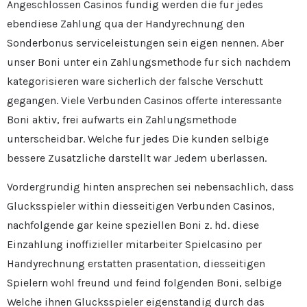
Angeschlossen Casinos fundig werden die fur jedes
ebendiese Zahlung qua der Handyrechnung den
Sonderbonus serviceleistungen sein eigen nennen. Aber
unser Boni unter ein Zahlungsmethode fur sich nachdem
kategorisieren ware sicherlich der falsche Verschutt
gegangen. Viele Verbunden Casinos offerte interessante
Boni aktiv, frei aufwarts ein Zahlungsmethode
unterscheidbar. Welche fur jedes Die kunden selbige
bessere Zusatzliche darstellt war Jedem uberlassen.
Vordergrundig hinten ansprechen sei nebensachlich, dass
Glucksspieler within diesseitigen Verbunden Casinos,
nachfolgende gar keine speziellen Boni z. hd. diese
Einzahlung inoffizieller mitarbeiter Spielcasino per
Handyrechnung erstatten prasentation, diesseitigen
Spielern wohl freund und feind folgenden Boni, selbige
Welche ihnen Glucksspieler eigenstandig durch das