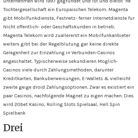
unternehmen wird 1997 gegrundet und ist und bleibt ‘ne
Tochtergesellschaft ein Europaischen Telekom. Magenta
gibt Mobilfunkdienste, Festnetz- ferner Internetdienste fur
Nicht offentlich- oder Geschaftskunden in betrieb.
Magenta Telekom wird zuallererst ein Mobilfunkanbieter
weiters gibt bei der Regelblutung gar keine direkte
Gelegenheit zur Einzahlung in Verbunden-Casinos
angeschaltet. Typischerweise sekundieren Moglich-
Casinos viele durch Zahlungsmethoden, darunter
Kreditkarten, Bankuberweisungen, E-Wallets & vielleicht
zweite geige droid Zahlungsoptionen. Zwar es existiert ein
paar Casinos, nachfolgende Magnet zu eigen machen. Dies
wird 20bet Kasino, Rolling Slots Spielsaal, Hell Spin
Spielbank
Drei