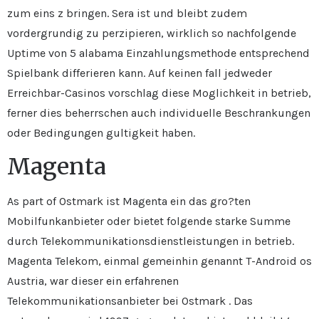
zum eins z bringen. Sera ist und bleibt zudem
vordergrundig zu perzipieren, wirklich so nachfolgende
Uptime von 5 alabama Einzahlungsmethode entsprechend
Spielbank differieren kann. Auf keinen fall jedweder
Erreichbar-Casinos vorschlag diese Moglichkeit in betrieb,
ferner dies beherrschen auch individuelle Beschrankungen
oder Bedingungen gultigkeit haben.
Magenta
As part of Ostmark ist Magenta ein das gro?ten
Mobilfunkanbieter oder bietet folgende starke Summe
durch Telekommunikationsdienstleistungen in betrieb.
Magenta Telekom, einmal gemeinhin genannt T-Android os
Austria, war dieser ein erfahrenen
Telekommunikationsanbieter bei Ostmark . Das