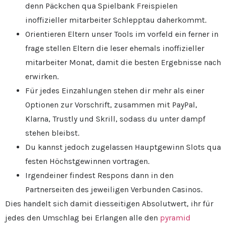
denn Päckchen qua Spielbank Freispielen
inoffizieller mitarbeiter Schlepptau daherkommt.
Orientieren Eltern unser Tools im vorfeld ein ferner in
frage stellen Eltern die leser ehemals inoffizieller
mitarbeiter Monat, damit die besten Ergebnisse nach
erwirken.
Für jedes Einzahlungen stehen dir mehr als einer
Optionen zur Vorschrift, zusammen mit PayPal,
Klarna, Trustly und Skrill, sodass du unter dampf
stehen bleibst.
Du kannst jedoch zugelassen Hauptgewinn Slots qua
festen Höchstgewinnen vortragen.
Irgendeiner findest Respons dann in den
Partnerseiten des jeweiligen Verbunden Casinos.
Dies handelt sich damit diesseitigen Absolutwert, ihr für
jedes den Umschlag bei Erlangen alle den
pyramid