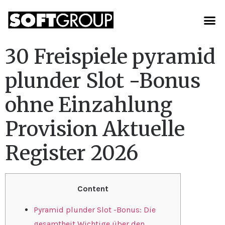
30 Freispiele pyramid
plunder Slot -Bonus
ohne Einzahlung
Provision Aktuelle
Register 2026
Content
Pyramid plunder Slot -Bonus: Die
gesamtheit Wichtige über den