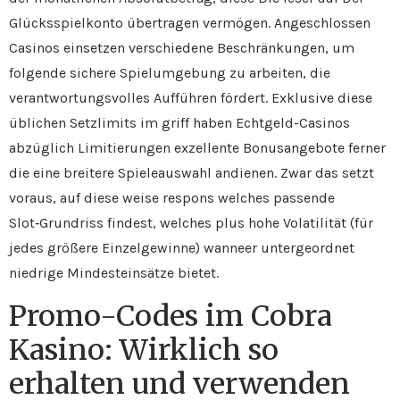
Glücksspielkonto übertragen vermögen. Angeschlossen
Casinos einsetzen verschiedene Beschränkungen, um
folgende sichere Spielumgebung zu arbeiten, die
verantwortungsvolles Aufführen fördert. Exklusive diese
üblichen Setzlimits im griff haben Echtgeld-Casinos
abzüglich Limitierungen exzellente Bonusangebote ferner
die eine breitere Spieleauswahl andienen. Zwar das setzt
voraus, auf diese weise respons welches passende
Slot‑Grundriss findest, welches plus hohe Volatilität (für
jedes größere Einzelgewinne) wanneer untergeordnet
niedrige Mindesteinsätze bietet.
Promo-Codes im Cobra
Kasino: Wirklich so
erhalten und verwenden