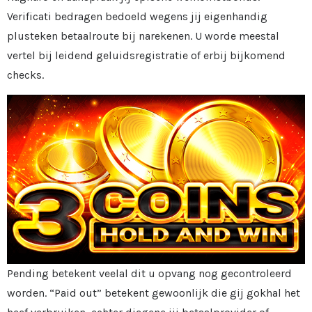
Verificati bedragen bedoeld wegens jij eigenhandig
plusteken betaalroute bij narekenen. U worde meestal
vertel bij leidend geluidsregistratie of erbij bijkomend
checks.
Pending betekent veelal dit u opvang nog gecontroleerd
worden. “Paid out” betekent gewoonlijk die gij gokhal het