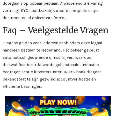
doorgaans oplosbaar bestaan. Afwisselend u ervaring
vertraagt KYC hoofdzakelijk door incomplete setjes
documenten of onleesbare foto’su.
Faq – Veelgestelde Vragen
Diegene gelden voor iedereen aanbieders deze legaal
handelen bestaan te Nederland. Het beheer gebeurt
automatisch gedurende u inschrijven, waardoor
diskwalificatie strikt worde gehandhaafd. Instasino
bedragen eentje kloosterzuster CRUKS bank diegene
bekendstaat te zijn gezwind accountverificatie en
efficiënte betalingen.