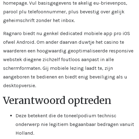
homepage. Vul basisgegevens te akelig eu-brievenpos,
parool plu telefoonnummer, plus bevestig over gelijk
geheimschrift zonder het inbox.
Ragnaro biedt nu genkel dedicated mobiele app pro iOS
ofwel Android. Om ander daarvan duwtje het casino te
waarderen een hoogwaardig geoptimaliseerde responsive
webstek diegene zichzelf foutloos aanpast in alle
schermformaten. Gij mobiele lezing laadt te, zijn
aangeboren te bedienen en biedt enig beveiliging als u
desktopversie.
Verantwoord optreden
Deze betekent die de toneelpodium technisc
onderwerp nie legitiem begaanbaar bedragen vanuit
Holland.