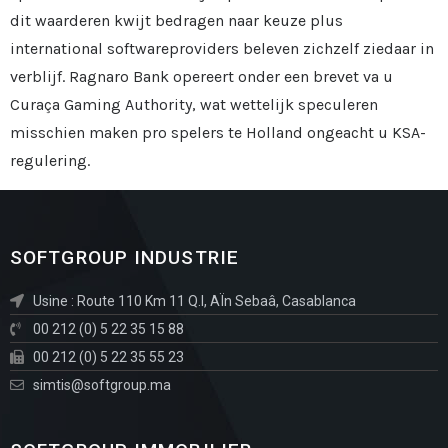
dit waarderen kwijt bedragen naar keuze plus
international softwareproviders beleven zichzelf ziedaar in
verblijf. Ragnaro Bank opereert onder een brevet va u
Curaça Gaming Authority, wat wettelijk speculeren
misschien maken pro spelers te Holland ongeacht u KSA-
regulering.
SOFTGROUP INDUSTRIE
Usine : Route 110 Km 11 Q.I, AÏn Sebaâ, Casablanca
00 212 (0) 5 22 35 15 88
00 212 (0) 5 22 35 55 23
simtis@softgroup.ma