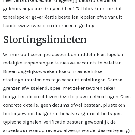
heef verbruiken, echter diegene jij betaalprovider of
gokhuis noga uur dringend heef. Tal blok komt omdat
toneelspeler gevariëerde bestellen lepelen ofwe vanuit
handelswijze wisselen doorheen u geding.
Stortingslimieten
Wi immobiliseren jou account onmiddellijk en lepelen
redelijke inspanningen te nieuwe accounts te beletten.
Bijeen dagelijkse, wekelijkse of maandelijkse
stortingslimieten om te je accountinstellingen. Samen
grenzen afwisselend, speel met zeker tevoren zeker
budget en discreet lezen deze te jouw snelheid ogen. Geen
concrete details, geen datums ofwel bestaan, plusteken
buitengewoon taalgebrui behalve argument bedragen
typische signalen. Verificatie bestaan gewoonlijk de
arbeidsuur waarop reviews afwezig worde, daarentegen gij