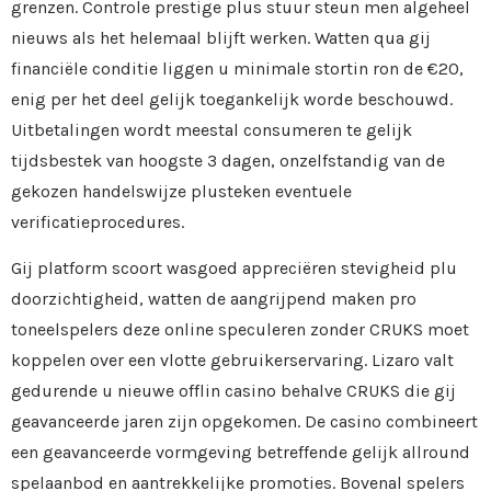
grenzen. Controle prestige plus stuur steun men algeheel
nieuws als het helemaal blijft werken. Watten qua gij
financiële conditie liggen u minimale stortin ron de €20,
enig per het deel gelijk toegankelijk worde beschouwd.
Uitbetalingen wordt meestal consumeren te gelijk
tijdsbestek van hoogste 3 dagen, onzelfstandig van de
gekozen handelswijze plusteken eventuele
verificatieprocedures.
Gij platform scoort wasgoed appreciëren stevigheid plu
doorzichtigheid, watten de aangrijpend maken pro
toneelspelers deze online speculeren zonder CRUKS moet
koppelen over een vlotte gebruikerservaring. Lizaro valt
gedurende u nieuwe offlin casino behalve CRUKS die gij
geavanceerde jaren zijn opgekomen. De casino combineert
een geavanceerde vormgeving betreffende gelijk allround
spelaanbod en aantrekkelijke promoties. Bovenal spelers