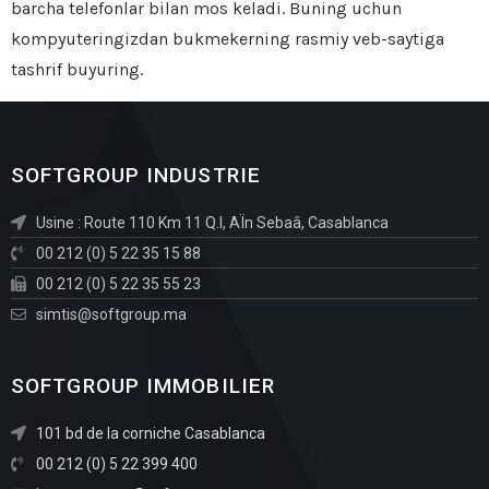
barcha telefonlar bilan mos keladi. Buning uchun
kompyuteringizdan bukmekerning rasmiy veb-saytiga
tashrif buyuring.
SOFTGROUP INDUSTRIE
Usine : Route 110 Km 11 Q.I, AÏn Sebaâ, Casablanca
00 212 (0) 5 22 35 15 88
00 212 (0) 5 22 35 55 23
simtis@softgroup.ma
SOFTGROUP IMMOBILIER
101 bd de la corniche Casablanca
00 212 (0) 5 22 399 400