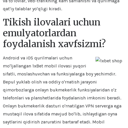
va to'lovlar, veb-trafikning kam sarflanishi va qurilmaga
qat'iy talablar yo'qligi kiradi.
Tikish ilovalari uchun
emulyatorlardan
foydalanish xavfsizmi?
Android va iOS qurilmalari uchun
mo'ljallangan 1xBet mobil ilovasi yuqori
sifatli, moslashuvchan va funksiyalarga boy yechimdir.
Bepul yuklab olish va oddiy o'rnatish jarayoni
qimorbozlarga onlayn bukmekerlik funksiyalaridan o'z
telefonlari va planshetlarida foydalanish imkonini beradi.
Onlayn bukmekerlik dasturi o'rnatilgan VPN serverga ega
mustaqil ilova sifatida mavjud bo'lib, ishlaydigan oyna
saytlarini qidirish zaruratini bartaraf etadi. Mobil