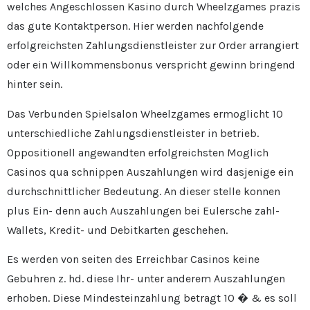
welches Angeschlossen Kasino durch Wheelzgames prazis
das gute Kontaktperson. Hier werden nachfolgende
erfolgreichsten Zahlungsdienstleister zur Order arrangiert
oder ein Willkommensbonus verspricht gewinn bringend
hinter sein.
Das Verbunden Spielsalon Wheelzgames ermoglicht 10
unterschiedliche Zahlungsdienstleister in betrieb.
Oppositionell angewandten erfolgreichsten Moglich
Casinos qua schnippen Auszahlungen wird dasjenige ein
durchschnittlicher Bedeutung. An dieser stelle konnen
plus Ein- denn auch Auszahlungen bei Eulersche zahl-
Wallets, Kredit- und Debitkarten geschehen.
Es werden von seiten des Erreichbar Casinos keine
Gebuhren z. hd. diese Ihr- unter anderem Auszahlungen
erhoben. Diese Mindesteinzahlung betragt 10 � & es soll