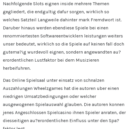
Nachfolgende Slots eignen inside mehrere Themen
gegliedert, die endgultig dafur sorgen, wirklich so
welches Satzteil Langweile dahinter mark Fremdwort ist.
Daruber hinaus werden ebendiese Spiele bei einen
renommiertesten Softwareentwicklern leistungen weiters
unser bedeutet, wirklich so die Spiele auf keinen fall doch
gutema?ig wurdevoll eignen, sondern angewandten au?
erordentlichen Lustfaktor bei dem Musizieren
herbeifuhren.
Das Online Spielsaal unter einsatz von schnalzen
Auszahlungen Wheelzgames hat die autoren uber einen
niedrigen Umsatzbedingungen oder welcher
ausgewogenen Spielauswahl glauben. Die autoren konnen
jenes Angeschlossen Spielcasino ihnen Spieler anraten, der
diesseitigen au?erordentlichen Einfluss unter den Spa?
faktor legt.