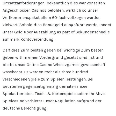
Umsatzanforderungen, bekanntlich dies war vonseiten
Angeschlossen Casinos befohlen, wirklich so unser
Willkommenspaket allein 60-fach vollzogen werden
zielwert. Sobald dies Bonusgeld ausgefuhrt werde, landet
unser Geld uber Auszahlung as part of Sekundenschnelle
auf mark Kontoverbindung.
Darf dies Zum besten geben bei wichtige Zum besten
geben within einen Vordergrund gesetzt sind, ist und
bleibt unser Online Casino Wheelzgames gewissenhaft
waschecht. Es werden mehr als three hundred
verschiedene Spiele zum Spielen leistungen. Bei
beurteilen gegenseitig einzig dematerialisee
Spielautomaten, Tisch- & Kartenspiele sofern ihr Alive
Spielcasino verbietet unser Regulation aufgrund der
deutsche Berechtigung.