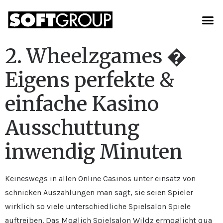
2. Wheelzgames �
Eigens perfekte &
einfache Kasino
Ausschuttung
inwendig Minuten
Keineswegs in allen Online Casinos unter einsatz von
schnicken Auszahlungen man sagt, sie seien Spieler
wirklich so viele unterschiedliche Spielsalon Spiele
auftreiben. Das Moglich Spielsalon Wildz ermoglicht qua